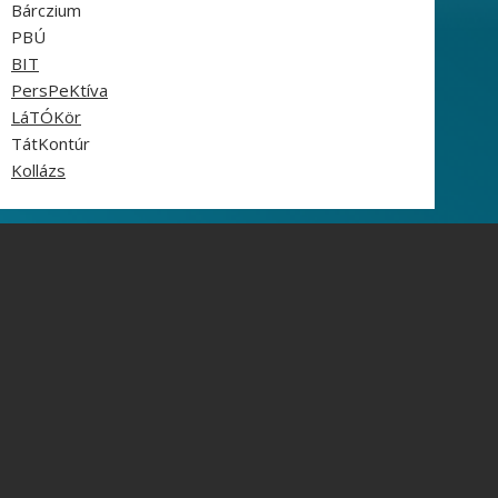
Bárczium
PBÚ
BIT
PersPeKtíva
LáTÓKör
TátKontúr
Kollázs