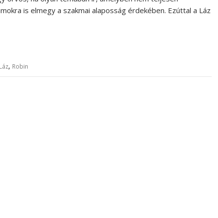
amokra is elmegy a szakmai alaposság érdekében. Ezúttal a Láz
,
Láz
Robin