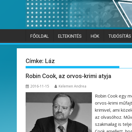
FŐOLDAL
ELTEKINTÉS
HÖK
TUDÓSÍTÁS
Címke:
Láz
Robin Cook, az orvos-krimi atyja
2016-11-15
Kelemen Andrea
Robin Cook egy mé
orvos-krimi műfajt
krimivel, ami köz
az olvasóhoz. Műv
szakmailag is tel
Cook amellett, ho