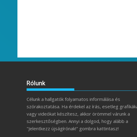
Rólunk
Célunk a hallgatók folyamatos informálása és
szórakoztatása. Ha érdekel az írás, esetleg grafikák
vagy videókat készítesz, akkor örömmel várunk a
szerkesztőségben. Annyi a dolgod, hogy alább a
"Jelentkezz újságírónak!" gombra kattintasz!