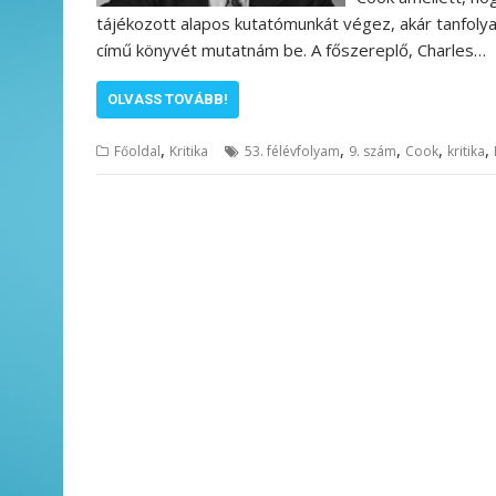
tájékozott alapos kutatómunkát végez, akár tanfoly
című könyvét mutatnám be. A főszereplő, Charles…
OLVASS TOVÁBB!
,
,
,
,
,
Főoldal
Kritika
53. félévfolyam
9. szám
Cook
kritika