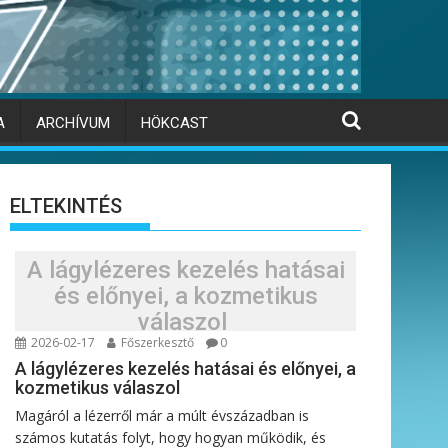
A
ARCHÍVUM
HÖKCAST
ELTEKINTÉS
A lágylézeres kezelés hatásai
és előnyei, a kozmetikus
válaszol
2026-02-17
Főszerkesztő
0
A lágylézeres kezelés hatásai és előnyei, a
kozmetikus válaszol
Magáról a lézerről már a múlt évszázadban is
számos kutatás folyt, hogy hogyan működik, és