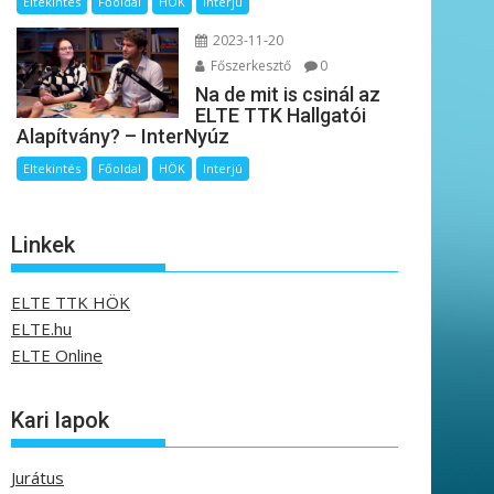
Eltekintés
Főoldal
HÖK
Interjú
2023-11-20
Főszerkesztő
0
Na de mit is csinál az
ELTE TTK Hallgatói
Alapítvány? – InterNyúz
Eltekintés
Főoldal
HÖK
Interjú
Linkek
ELTE TTK HÖK
ELTE.hu
ELTE Online
Kari lapok
Jurátus