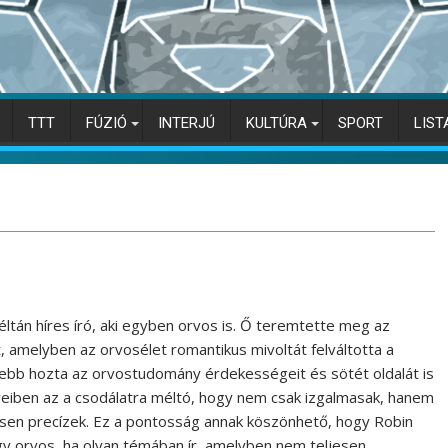
TTT
FÚZIÓ
INTERJÚ
KULTÚRA
SPORT
LIST
ltán híres író, aki egyben orvos is. Ő teremtette meg az
, amelyben az orvosélet romantikus mivoltát felváltotta a
elebb hozta az orvostudomány érdekességeit és sötét oldalát is
eiben az a csodálatra méltó, hogy nem csak izgalmasak, hanem
jesen precízek. Ez a pontosság annak köszönhető, hogy Robin
gy orvos, ha olyan témában ír, amelyben nem teljesen