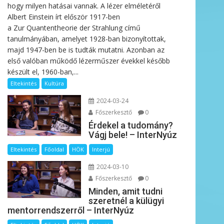
hogy milyen hatásai vannak. A lézer elméletéről
Albert Einstein írt először 1917-ben
a Zur Quantentheorie der Strahlung című
tanulmányában, amelyet 1928-ban bizonyítottak,
majd 1947-ben be is tudták mutatni. Azonban az
első valóban működő lézerműszer évekkel később
készült el, 1960-ban,...
Eltekintés
Kultúra
2024-03-24
Főszerkesztő
0
Érdekel a tudomány?
Vágj bele! – InterNyúz
Eltekintés
Főoldal
HÖK
Interjú
2024-03-10
Főszerkesztő
0
Minden, amit tudni
szeretnél a külügyi
mentorrendszerről – InterNyúz