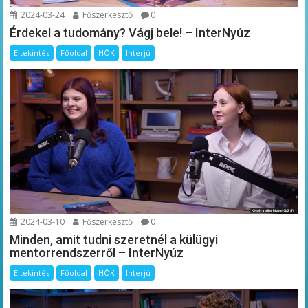
2024-03-24
Főszerkesztő
0
Érdekel a tudomány? Vágj bele! – InterNyúz
Eltekintés
Főoldal
HÖK
Interjú
2024-03-10
Főszerkesztő
0
Minden, amit tudni szeretnél a külügyi
mentorrendszerről – InterNyúz
Eltekintés
Főoldal
HÖK
Interjú