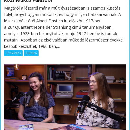
Magáról a lézerről már a múlt évszázadban is számos kutatás
folyt, hogy hogyan működik, és hogy milyen hatásai vannak. A
lézer elméletéről Albert Einstein írt először 1917-ben
a Zur Quantentheorie der Strahlung című tanulmányában,
amelyet 1928-ban bizonyítottak, majd 1947-ben be is tudták
mutatni. Azonban az első valóban működő lézerműszer évekkel
később készült el, 1960-ban,...
Eltekintés
Kultúra