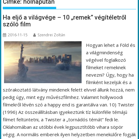
Címke:
holnapután
Ha eljő a világvége – 10 „remek” végítéletről
szóló film
2016-11-15
Szendrei Zoltán
Hogyan lehet a Föld és
a világmindenség
végével foglalkozó
filmeket remeknek
nevezni? Úgy, hogy ha
filmként kezeljük és a
szórakoztató látvány mindenek felett elvvel állunk hozzá, nem
pedig úgy, mint egy művészfilmhez. Valamint hollywoodi
filmekről lévén szó a happy end is garantálva van. 10) Twister
(1996) Az összeállításban igyekeztünk tíz különféle témájú
filmet feltüntetni, a Twister a „tornádós témát” fedi le.
Oklahomában az utóbbi évek legpusztítóbb vihara söpör
végig. A normális emberek ilyen helyzetben menekülőre fogják