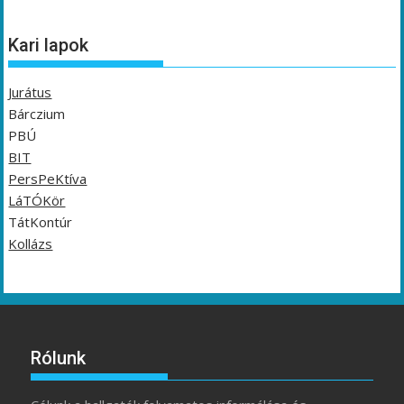
Kari lapok
Jurátus
Bárczium
PBÚ
BIT
PersPeKtíva
LáTÓKör
TátKontúr
Kollázs
Rólunk