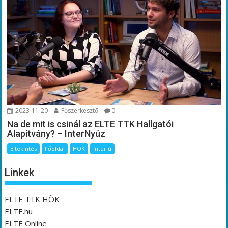
2023-11-20
Főszerkesztő
0
Na de mit is csinál az ELTE TTK Hallgatói
Alapítvány? – InterNyúz
Eltekintés
Főoldal
HÖK
Interjú
Linkek
ELTE TTK HÖK
ELTE.hu
ELTE Online