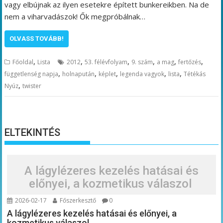
vagy elbújnak az ilyen esetekre épített bunkereikben. Na de
nem a viharvadászok! Ők megpróbálnak…
OLVASS TOVÁBB!
,
,
,
,
,
,
Főoldal
Lista
2012
53. félévfolyam
9. szám
a mag
fertőzés
,
,
,
,
,
függetlenség napja
holnapután
képlet
legenda vagyok
lista
Tétékás
,
Nyúz
twister
ELTEKINTÉS
A lágylézeres kezelés hatásai és
előnyei, a kozmetikus válaszol
2026-02-17
Főszerkesztő
0
A lágylézeres kezelés hatásai és előnyei, a
kozmetikus válaszol