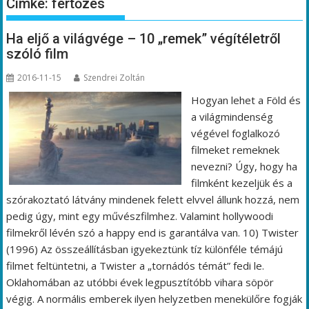
Címke:
fertőzés
Ha eljő a világvége – 10 „remek” végítéletről
szóló film
2016-11-15
Szendrei Zoltán
Hogyan lehet a Föld és
a világmindenség
végével foglalkozó
filmeket remeknek
nevezni? Úgy, hogy ha
filmként kezeljük és a
szórakoztató látvány mindenek felett elvvel állunk hozzá, nem
pedig úgy, mint egy művészfilmhez. Valamint hollywoodi
filmekről lévén szó a happy end is garantálva van. 10) Twister
(1996) Az összeállításban igyekeztünk tíz különféle témájú
filmet feltüntetni, a Twister a „tornádós témát” fedi le.
Oklahomában az utóbbi évek legpusztítóbb vihara söpör
végig. A normális emberek ilyen helyzetben menekülőre fogják