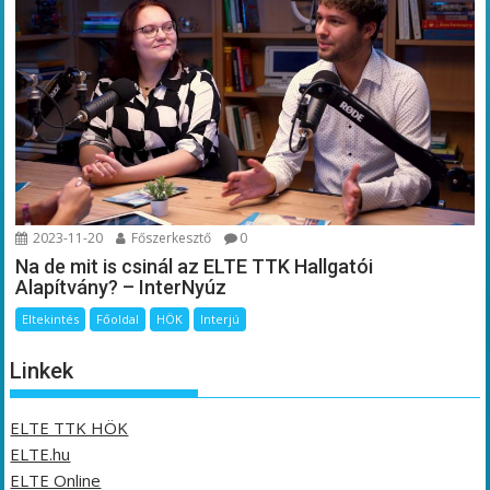
2023-11-20
Főszerkesztő
0
Na de mit is csinál az ELTE TTK Hallgatói
Alapítvány? – InterNyúz
Eltekintés
Főoldal
HÖK
Interjú
Linkek
ELTE TTK HÖK
ELTE.hu
ELTE Online