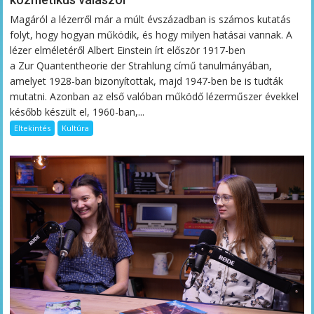
Magáról a lézerről már a múlt évszázadban is számos kutatás
folyt, hogy hogyan működik, és hogy milyen hatásai vannak. A
lézer elméletéről Albert Einstein írt először 1917-ben
a Zur Quantentheorie der Strahlung című tanulmányában,
amelyet 1928-ban bizonyítottak, majd 1947-ben be is tudták
mutatni. Azonban az első valóban működő lézerműszer évekkel
később készült el, 1960-ban,...
Eltekintés
Kultúra