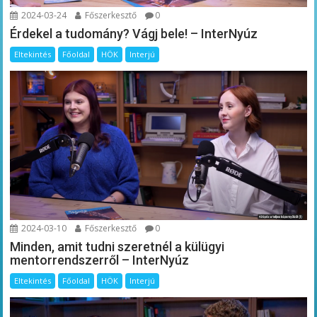
2024-03-24
Főszerkesztő
0
Érdekel a tudomány? Vágj bele! – InterNyúz
Eltekintés
Főoldal
HÖK
Interjú
2024-03-10
Főszerkesztő
0
Minden, amit tudni szeretnél a külügyi
mentorrendszerről – InterNyúz
Eltekintés
Főoldal
HÖK
Interjú