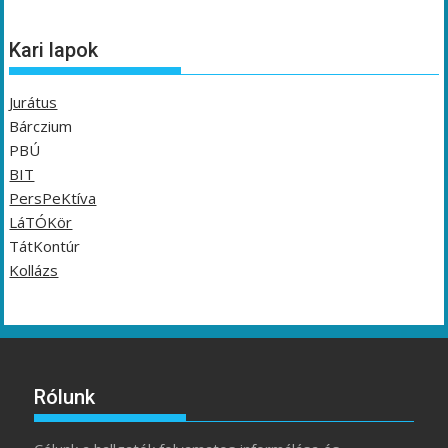
Kari lapok
Jurátus
Bárczium
PBÚ
BIT
PersPeKtíva
LáTÓKör
TátKontúr
Kollázs
Rólunk