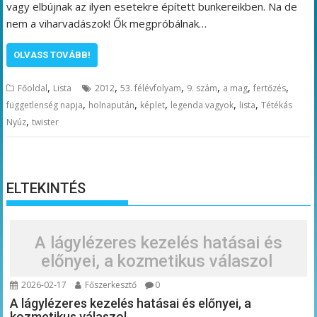
vagy elbújnak az ilyen esetekre épített bunkereikben. Na de
nem a viharvadászok! Ők megpróbálnak…
OLVASS TOVÁBB!
,
,
,
,
,
,
Főoldal
Lista
2012
53. félévfolyam
9. szám
a mag
fertőzés
,
,
,
,
,
függetlenség napja
holnapután
képlet
legenda vagyok
lista
Tétékás
,
Nyúz
twister
ELTEKINTÉS
A lágylézeres kezelés hatásai és
előnyei, a kozmetikus válaszol
2026-02-17
Főszerkesztő
0
A lágylézeres kezelés hatásai és előnyei, a
kozmetikus válaszol