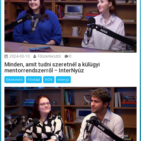
2024-03-10
Főszerkesztő
0
Minden, amit tudni szeretnél a külügyi
mentorrendszerről – InterNyúz
Eltekintés
Főoldal
HÖK
Interjú