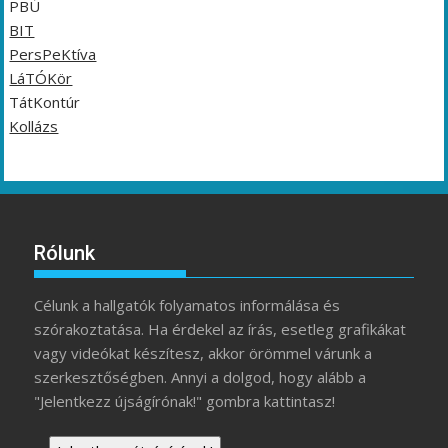
PBÚ
BIT
PersPeKtíva
LáTÓKör
TátKontúr
Kollázs
Rólunk
Célunk a hallgatók folyamatos informálása és
szórakoztatása. Ha érdekel az írás, esetleg grafikákat
vagy videókat készítesz, akkor örömmel várunk a
szerkesztőségben. Annyi a dolgod, hogy alább a
"Jelentkezz újságírónak!" gombra kattintasz!