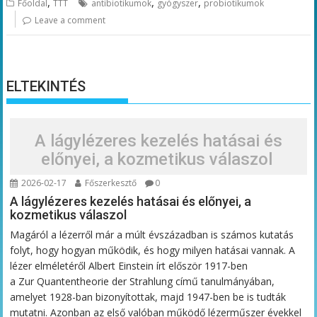
,
,
,
Főoldal
TTT
antibiotikumok
gyógyszer
probiotikumok
Leave a comment
ELTEKINTÉS
A lágylézeres kezelés hatásai és
előnyei, a kozmetikus válaszol
2026-02-17
Főszerkesztő
0
A lágylézeres kezelés hatásai és előnyei, a
kozmetikus válaszol
Magáról a lézerről már a múlt évszázadban is számos kutatás
folyt, hogy hogyan működik, és hogy milyen hatásai vannak. A
lézer elméletéről Albert Einstein írt először 1917-ben
a Zur Quantentheorie der Strahlung című tanulmányában,
amelyet 1928-ban bizonyítottak, majd 1947-ben be is tudták
mutatni. Azonban az első valóban működő lézerműszer évekkel