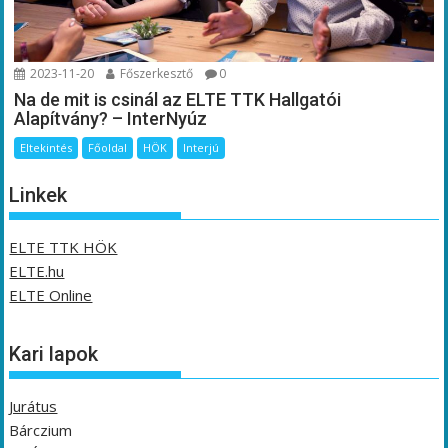
2023-11-20
Főszerkesztő
0
Na de mit is csinál az ELTE TTK Hallgatói
Alapítvány? – InterNyúz
Eltekintés
Főoldal
HÖK
Interjú
Linkek
ELTE TTK HÖK
ELTE.hu
ELTE Online
Kari lapok
Jurátus
Bárczium