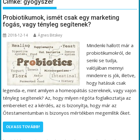
Címke:
gyógyszer
Probiotikumok, ismét csak egy marketing
fogás, vagy tényleg segítenek?
2018-12-14
Ágnes Bitskey
Mindenki hallott már a
probiotikumokról, de
senki se tudja,
valójában mennyi
mindenre is jók, illetve,
hogy hatásuk csak
legenda-e, mint amilyen a homeopátiás szereknek, vagy vajon
tényleg segítenek? Az, hogy milyen régóta foglalkoztatja az
embereket ez a kérdés, az is bizonyítja, hogy már az
Ótestamentumban is bizonyos mértékben megemlítik őket.
OLVASS TOVÁBB!