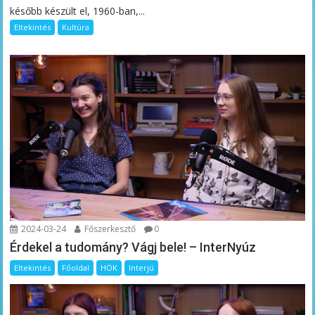
később készült el, 1960-ban,...
Eltekintés
Kultúra
2024-03-24
Főszerkesztő
0
Érdekel a tudomány? Vágj bele! – InterNyúz
Eltekintés
Főoldal
HÖK
Interjú