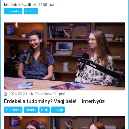
később készült el, 1960-ban,...
Eltekintés
Kultúra
2024-03-24
Főszerkesztő
0
Érdekel a tudomány? Vágj bele! – InterNyúz
Eltekintés
Főoldal
HÖK
Interjú