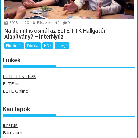
2023-11-20
Főszerkesztő
0
Na de mit is csinál az ELTE TTK Hallgatói
Alapítvány? – InterNyúz
Eltekintés
Főoldal
HÖK
Interjú
Linkek
ELTE TTK HÖK
ELTE.hu
ELTE Online
Kari lapok
Jurátus
Bárczium