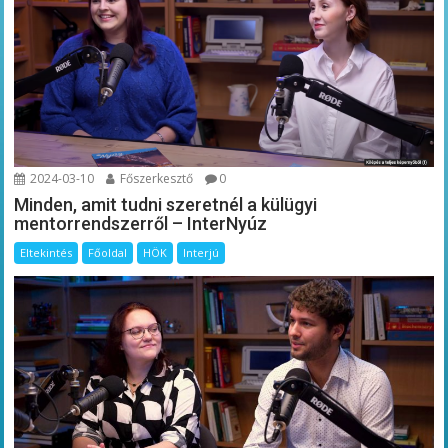
2024-03-10
Főszerkesztő
0
Minden, amit tudni szeretnél a külügyi
mentorrendszerről – InterNyúz
Eltekintés
Főoldal
HÖK
Interjú