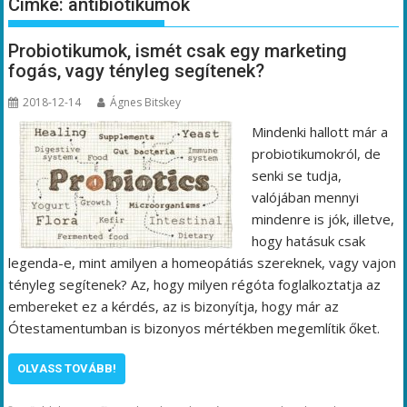
Címke:
antibiotikumok
Probiotikumok, ismét csak egy marketing
fogás, vagy tényleg segítenek?
2018-12-14
Ágnes Bitskey
Mindenki hallott már a
probiotikumokról, de
senki se tudja,
valójában mennyi
mindenre is jók, illetve,
hogy hatásuk csak
legenda-e, mint amilyen a homeopátiás szereknek, vagy vajon
tényleg segítenek? Az, hogy milyen régóta foglalkoztatja az
embereket ez a kérdés, az is bizonyítja, hogy már az
Ótestamentumban is bizonyos mértékben megemlítik őket.
OLVASS TOVÁBB!