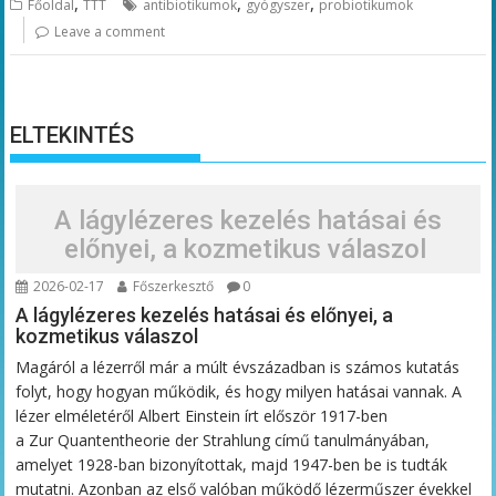
,
,
,
Főoldal
TTT
antibiotikumok
gyógyszer
probiotikumok
Leave a comment
ELTEKINTÉS
A lágylézeres kezelés hatásai és
előnyei, a kozmetikus válaszol
2026-02-17
Főszerkesztő
0
A lágylézeres kezelés hatásai és előnyei, a
kozmetikus válaszol
Magáról a lézerről már a múlt évszázadban is számos kutatás
folyt, hogy hogyan működik, és hogy milyen hatásai vannak. A
lézer elméletéről Albert Einstein írt először 1917-ben
a Zur Quantentheorie der Strahlung című tanulmányában,
amelyet 1928-ban bizonyítottak, majd 1947-ben be is tudták
mutatni. Azonban az első valóban működő lézerműszer évekkel