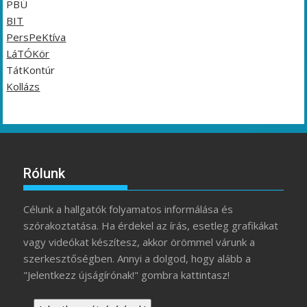
PBÚ
BIT
PersPeKtíva
LáTÓKör
TátKontúr
Kollázs
Rólunk
Célunk a hallgatók folyamatos informálása és
szórakoztatása. Ha érdekel az írás, esetleg grafikákat
vagy videókat készítesz, akkor örömmel várunk a
szerkesztőségben. Annyi a dolgod, hogy alább a
"Jelentkezz újságírónak!" gombra kattintasz!