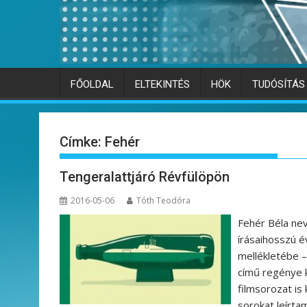
FŐOLDAL
ELTEKINTÉS
HÖK
TUDÓSÍTÁS
Címke:
Fehér
Tengeralattjáró Révfülöpön
2016-05-06
Tóth Teodóra
Fehér Béla nev
írásaihosszú é
mellékletébe –
című regénye k
filmsorozat is 
sorokat leírt