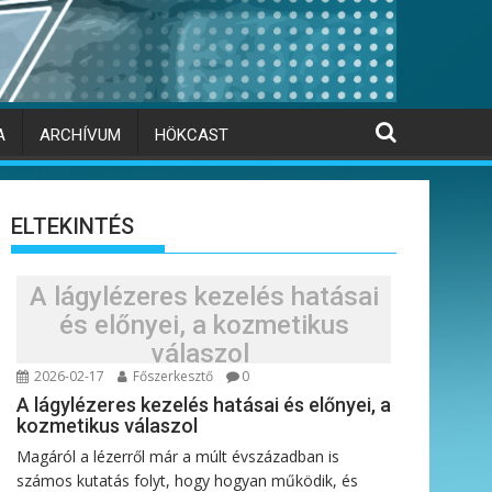
A
ARCHÍVUM
HÖKCAST
ELTEKINTÉS
A lágylézeres kezelés hatásai
és előnyei, a kozmetikus
válaszol
2026-02-17
Főszerkesztő
0
A lágylézeres kezelés hatásai és előnyei, a
kozmetikus válaszol
Magáról a lézerről már a múlt évszázadban is
számos kutatás folyt, hogy hogyan működik, és