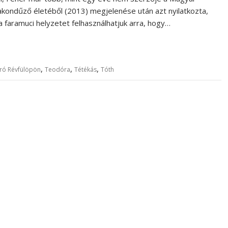
kondűző életéből (2013) megjelenése után azt nyilatkozta,
 a faramuci helyzetet felhasználhatjuk arra, hogy…
,
,
,
áró Révfülöpön
Teodóra
Tétékás
Tóth