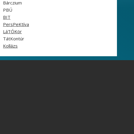
Bárczium
PBÚ
BIT
PersPeKtíva
LáTÓKör
TátKontúr
Kollázs