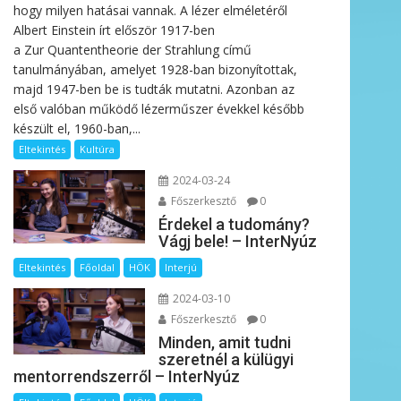
hogy milyen hatásai vannak. A lézer elméletéről
Albert Einstein írt először 1917-ben
a Zur Quantentheorie der Strahlung című
tanulmányában, amelyet 1928-ban bizonyítottak,
majd 1947-ben be is tudták mutatni. Azonban az
első valóban működő lézerműszer évekkel később
készült el, 1960-ban,...
Eltekintés
Kultúra
2024-03-24
Főszerkesztő
0
Érdekel a tudomány?
Vágj bele! – InterNyúz
Eltekintés
Főoldal
HÖK
Interjú
2024-03-10
Főszerkesztő
0
Minden, amit tudni
szeretnél a külügyi
mentorrendszerről – InterNyúz