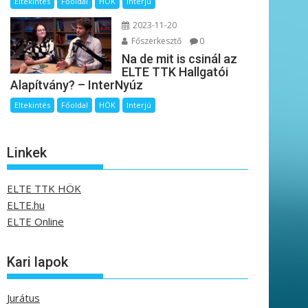
Eltekintés
Főoldal
HÖK
Interjú
2023-11-20
Főszerkesztő
0
Na de mit is csinál az
ELTE TTK Hallgatói
Alapítvány? – InterNyúz
Eltekintés
Főoldal
HÖK
Interjú
Linkek
ELTE TTK HÖK
ELTE.hu
ELTE Online
Kari lapok
Jurátus