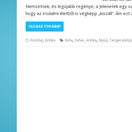
Nemzetnek, és legújabb regénye, a Jelenetek egy va
hogy az irodalmi életből is végképp „kiszáll”. Ám ezt
OLVASS TOVÁBB!
,
,
,
,
,
Főoldal
Kritika
Béla
Fehér
kritika
Nyúz
Tengeralattj