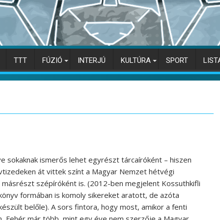
TTT
FÚZIÓ
INTERJÚ
KULTÚRA
SPORT
LIST
e sokaknak ismerős lehet egyrészt tárcaíróként – hiszen
vtizedeken át vittek színt a Magyar Nemzet hétvégi
 másrészt szépíróként is. (2012-ben megjelent Kossuthkifli
önyv formában is komoly sikereket aratott, de azóta
készült belőle). A sors fintora, hogy most, amikor a fenti
am, Fehér már több, mint egy éve nem szerzője a Magyar