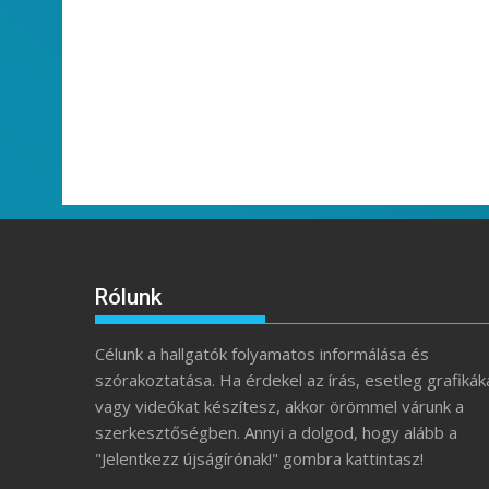
Rólunk
Célunk a hallgatók folyamatos informálása és
szórakoztatása. Ha érdekel az írás, esetleg grafikák
vagy videókat készítesz, akkor örömmel várunk a
szerkesztőségben. Annyi a dolgod, hogy alább a
"Jelentkezz újságírónak!" gombra kattintasz!