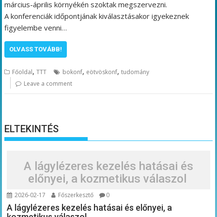
március-április környékén szoktak megszervezni.
A konferenciák időpontjának kiválasztásakor igyekeznek
figyelembe venni…
OLVASS TOVÁBB!
,
,
,
Főoldal
TTT
bokonf
eötvöskonf
tudomány
Leave a comment
ELTEKINTÉS
A lágylézeres kezelés hatásai és
előnyei, a kozmetikus válaszol
2026-02-17
Főszerkesztő
0
A lágylézeres kezelés hatásai és előnyei, a
kozmetikus válaszol