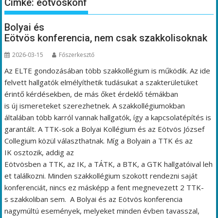
Címke:
eötvöskonf
Bolyai és
Eötvös konferencia, nem csak szakkolisoknak
2026-03-15
Főszerkesztő
Az ELTE gondozásában több szakkollégium is működik. Az ide
felvett hallgatók elmélyíthetik tudásukat a szakterületüket
érintő kérdésekben, de más őket érdeklő témákban
is új ismereteket szerezhetnek. A szakkollégiumokban
általában több karról vannak hallgatók, így a kapcsolatépítés is
garantált. A TTK-sok a Bolyai Kollégium és az Eötvös József
Collegium közül választhatnak. Míg a Bolyain a TTK és az
IK osztozik, addig az
Eötvösben a TTK, az IK, a TÁTK, a BTK, a GTK hallgatóival leh
et találkozni. Minden szakkollégium szokott rendezni saját
konferenciát, nincs ez másképp a fent megnevezett 2 TTK-
s szakkoliban sem. A Bolyai és az Eötvös konferencia
nagymúltú események, melyeket minden évben tavasszal,