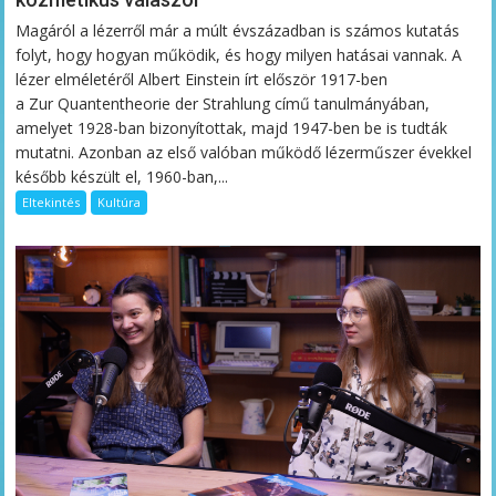
Magáról a lézerről már a múlt évszázadban is számos kutatás
folyt, hogy hogyan működik, és hogy milyen hatásai vannak. A
lézer elméletéről Albert Einstein írt először 1917-ben
a Zur Quantentheorie der Strahlung című tanulmányában,
amelyet 1928-ban bizonyítottak, majd 1947-ben be is tudták
mutatni. Azonban az első valóban működő lézerműszer évekkel
később készült el, 1960-ban,...
Eltekintés
Kultúra