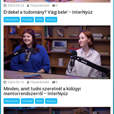
2024-03-24
Főszerkesztő
0
Érdekel a tudomány? Vágj bele! – InterNyúz
Eltekintés
Főoldal
HÖK
Interjú
2024-03-10
Főszerkesztő
0
Minden, amit tudni szeretnél a külügyi
mentorrendszerről – InterNyúz
Eltekintés
Főoldal
HÖK
Interjú