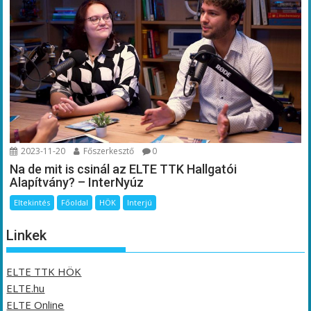
2023-11-20
Főszerkesztő
0
Na de mit is csinál az ELTE TTK Hallgatói
Alapítvány? – InterNyúz
Eltekintés
Főoldal
HÖK
Interjú
Linkek
ELTE TTK HÖK
ELTE.hu
ELTE Online