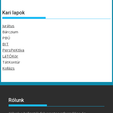
Kari lapok
Jurátus
Bárczium
PBÚ
BIT
PersPeKtíva
LáTÓKör
TátKontúr
Kollázs
Rólunk