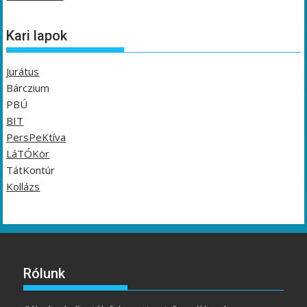
Kari lapok
Jurátus
Bárczium
PBÚ
BIT
PersPeKtíva
LáTÓKör
TátKontúr
Kollázs
Rólunk