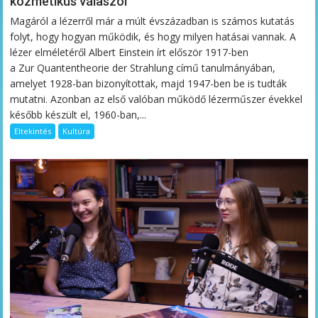
kozmetikus válaszol
Magáról a lézerről már a múlt évszázadban is számos kutatás
folyt, hogy hogyan működik, és hogy milyen hatásai vannak. A
lézer elméletéről Albert Einstein írt először 1917-ben
a Zur Quantentheorie der Strahlung című tanulmányában,
amelyet 1928-ban bizonyítottak, majd 1947-ben be is tudták
mutatni. Azonban az első valóban működő lézerműszer évekkel
később készült el, 1960-ban,...
Eltekintés
Kultúra