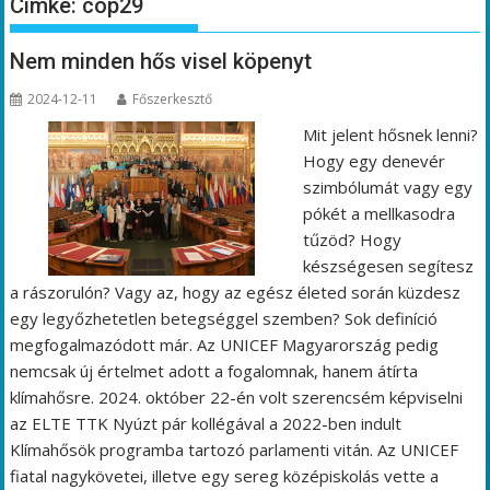
Címke:
cop29
Nem minden hős visel köpenyt
2024-12-11
Főszerkesztő
Mit jelent hősnek lenni?
Hogy egy denevér
szimbólumát vagy egy
pókét a mellkasodra
tűzöd? Hogy
készségesen segítesz
a rászorulón? Vagy az, hogy az egész életed során küzdesz
egy legyőzhetetlen betegséggel szemben? Sok definíció
megfogalmazódott már. Az UNICEF Magyarország pedig
nemcsak új értelmet adott a fogalomnak, hanem átírta
klímahősre. 2024. október 22-én volt szerencsém képviselni
az ELTE TTK Nyúzt pár kollégával a 2022-ben indult
Klímahősök programba tartozó parlamenti vitán. Az UNICEF
fiatal nagykövetei, illetve egy sereg középiskolás vette a