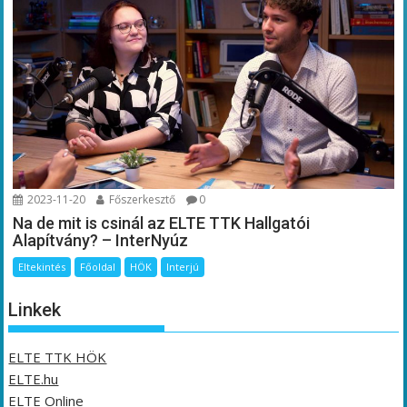
2023-11-20
Főszerkesztő
0
Na de mit is csinál az ELTE TTK Hallgatói
Alapítvány? – InterNyúz
Eltekintés
Főoldal
HÖK
Interjú
Linkek
ELTE TTK HÖK
ELTE.hu
ELTE Online