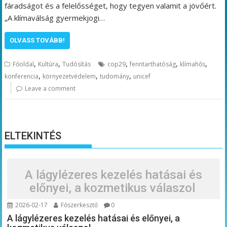
fáradságot és a felelősséget, hogy tegyen valamit a jövőért.
„A klímaválság gyermekjogi…
OLVASS TOVÁBB!
,
,
,
,
,
Főoldal
Kultúra
Tudósítás
cop29
fenntarthatóság
klímahős
,
,
,
konferencia
környezetvédelem
tudomány
unicef
Leave a comment
ELTEKINTÉS
A lágylézeres kezelés hatásai és
előnyei, a kozmetikus válaszol
2026-02-17
Főszerkesztő
0
A lágylézeres kezelés hatásai és előnyei, a