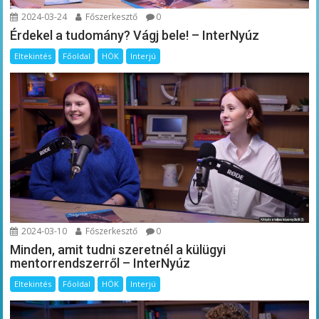
2024-03-24
Főszerkesztő
0
Érdekel a tudomány? Vágj bele! – InterNyúz
Eltekintés
Főoldal
HÖK
Interjú
2024-03-10
Főszerkesztő
0
Minden, amit tudni szeretnél a külügyi
mentorrendszerről – InterNyúz
Eltekintés
Főoldal
HÖK
Interjú