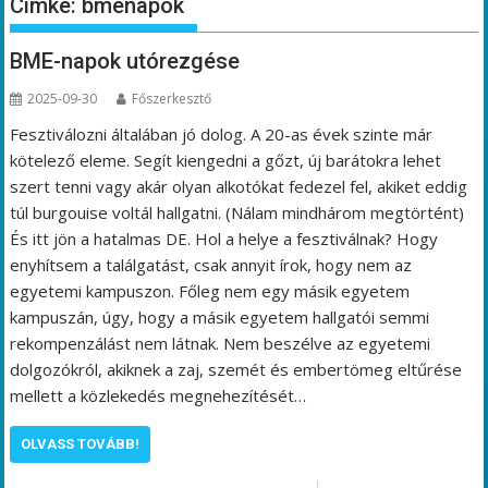
Címke:
bmenapok
BME-napok utórezgése
2025-09-30
Főszerkesztő
Fesztiválozni általában jó dolog. A 20-as évek szinte már
kötelező eleme. Segít kiengedni a gőzt, új barátokra lehet
szert tenni vagy akár olyan alkotókat fedezel fel, akiket eddig
túl burgouise voltál hallgatni. (Nálam mindhárom megtörtént)
És itt jön a hatalmas DE. Hol a helye a fesztiválnak? Hogy
enyhítsem a találgatást, csak annyit írok, hogy nem az
egyetemi kampuszon. Főleg nem egy másik egyetem
kampuszán, úgy, hogy a másik egyetem hallgatói semmi
rekompenzálást nem látnak. Nem beszélve az egyetemi
dolgozókról, akiknek a zaj, szemét és embertömeg eltűrése
mellett a közlekedés megnehezítését…
OLVASS TOVÁBB!