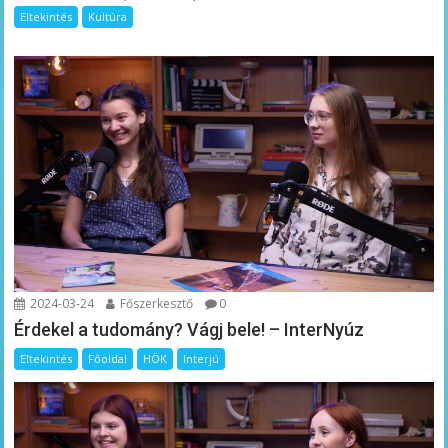
Eltekintés
Kultúra
2024-03-24
Főszerkesztő
0
Érdekel a tudomány? Vágj bele! – InterNyúz
Eltekintés
Főoldal
HÖK
Interjú