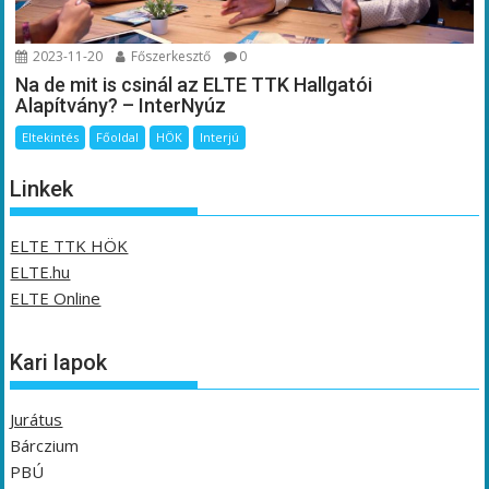
2023-11-20
Főszerkesztő
0
Na de mit is csinál az ELTE TTK Hallgatói
Alapítvány? – InterNyúz
Eltekintés
Főoldal
HÖK
Interjú
Linkek
ELTE TTK HÖK
ELTE.hu
ELTE Online
Kari lapok
Jurátus
Bárczium
PBÚ