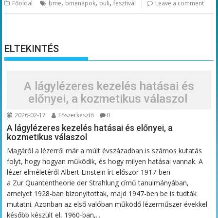
,
,
,
Főoldal
bme
bmenapok
buli
fesztivál
Leave a comment
ELTEKINTÉS
A lágylézeres kezelés hatásai és
előnyei, a kozmetikus válaszol
2026-02-17
Főszerkesztő
0
A lágylézeres kezelés hatásai és előnyei, a
kozmetikus válaszol
Magáról a lézerről már a múlt évszázadban is számos kutatás
folyt, hogy hogyan működik, és hogy milyen hatásai vannak. A
lézer elméletéről Albert Einstein írt először 1917-ben
a Zur Quantentheorie der Strahlung című tanulmányában,
amelyet 1928-ban bizonyítottak, majd 1947-ben be is tudták
mutatni. Azonban az első valóban működő lézerműszer évekkel
később készült el, 1960-ban,...