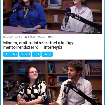
2024-03-10
Főszerkesztő
0
Minden, amit tudni szeretnél a külügyi
mentorrendszerről – InterNyúz
Eltekintés
Főoldal
HÖK
Interjú