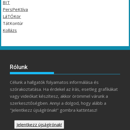
BIT
PersPeKtíva
LáTÓKör
TátKontúr
Kollázs
Rólunk
Célunk a hallgatók folyamatos informálása és
szórakoztatása. Ha érdekel az írás, esetleg grafikákat
vagy videókat készítesz, akkor örömmel várunk a
szerkesztőségben. Annyi a dolgod, hogy alább a
"Jelentkezz újságírónak!" gombra kattintasz!
Jelentkezz újságírónak!