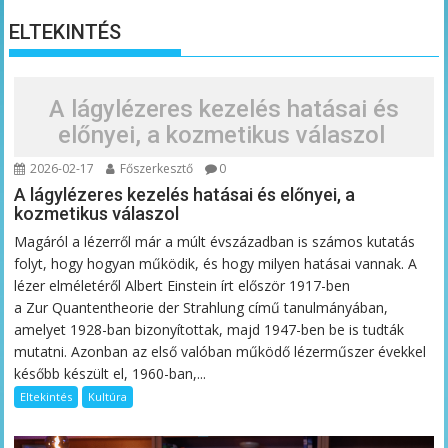
ELTEKINTÉS
A lágylézeres kezelés hatásai és
előnyei, a kozmetikus válaszol
2026-02-17
Főszerkesztő
0
A lágylézeres kezelés hatásai és előnyei, a
kozmetikus válaszol
Magáról a lézerről már a múlt évszázadban is számos kutatás
folyt, hogy hogyan működik, és hogy milyen hatásai vannak. A
lézer elméletéről Albert Einstein írt először 1917-ben
a Zur Quantentheorie der Strahlung című tanulmányában,
amelyet 1928-ban bizonyítottak, majd 1947-ben be is tudták
mutatni. Azonban az első valóban működő lézerműszer évekkel
később készült el, 1960-ban,...
Eltekintés
Kultúra