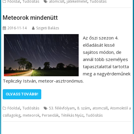
,
,
,
Főoldal
Tudósítás
atomcsill
játékelmélet
Tudósítás
Meteorok mindenütt
2016-11-14
Szigeti Balázs
Az őszi szezon 4.
előadását kissé
sajátos módon, de
annál több személyes
tapasztalattal tartotta
meg a nagyérdeműnek
Tepliczky István, meteor-asztronómus.
OLVASS TOVÁBB!
,
,
,
,
Főoldal
Tudósítás
53. félévfolyam
8. szám
atomcsill
Atomoktól a
,
,
,
,
csillagokig
meteorok
Perseidák
Tétékás Nyúz
Tudósítás