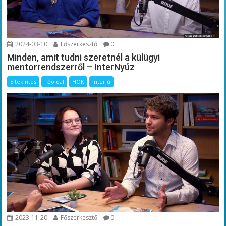
2024-03-10
Főszerkesztő
0
Minden, amit tudni szeretnél a külügyi
mentorrendszerről – InterNyúz
Eltekintés
Főoldal
HÖK
Interjú
2023-11-20
Főszerkesztő
0