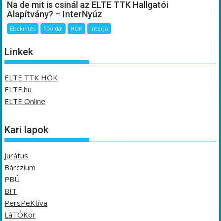
Na de mit is csinál az ELTE TTK Hallgatói
Alapítvány? – InterNyúz
Eltekintés
Főoldal
HÖK
Interjú
Linkek
ELTE TTK HÖK
ELTE.hu
ELTE Online
Kari lapok
Jurátus
Bárczium
PBÚ
BIT
PersPeKtíva
LáTÓKör