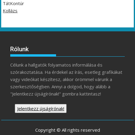
TátKontúr
Kollázs
Rólunk
Célunk a hallgatók folyamatos informálása és
szórakoztatása. Ha érdekel az írás, esetleg grafikákat
vagy videókat készítesz, akkor örömmel várunk a
szerkesztőségben. Annyi a dolgod, hogy alább a
"Jelentkezz újságírónak!" gombra kattintasz!
Jelentkezz újságírónak!
Copyright © All rights reserved