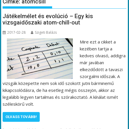
Címke:
atomcsill
Játékelmélet és evolúció – Egy kis
vizsgaidőszaki atom-chill-out
2017-02-28
Szigeti Balázs
Mire ezt a cikket a
kezében tartja a
kedves olvasó, addigra
már javában
elkezdődött a tavaszi
szorgalmi időszak. A
vizsgák közepette nem sok idő szokott jutni bárminemű
kikapcsolódásra, de ha esetleg mégis összejön, akkor az
legalább legyen tartalmas és szórakoztató. A kínálat ismét
széleskörű volt.
OLVASS TOVÁBB!