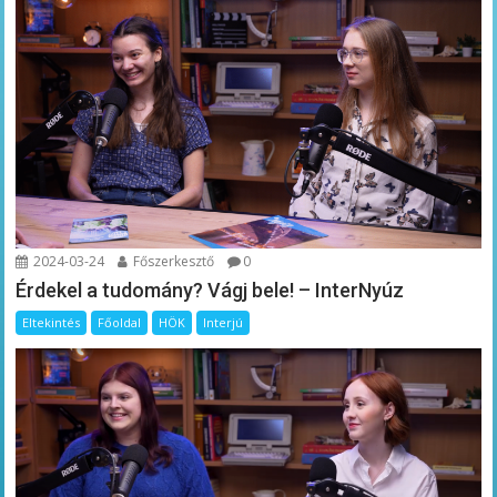
2024-03-24
Főszerkesztő
0
Érdekel a tudomány? Vágj bele! – InterNyúz
Eltekintés
Főoldal
HÖK
Interjú