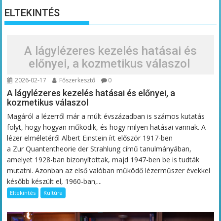
ELTEKINTÉS
A lágylézeres kezelés hatásai és
előnyei, a kozmetikus válaszol
2026-02-17
Főszerkesztő
0
A lágylézeres kezelés hatásai és előnyei, a
kozmetikus válaszol
Magáról a lézerről már a múlt évszázadban is számos kutatás
folyt, hogy hogyan működik, és hogy milyen hatásai vannak. A
lézer elméletéről Albert Einstein írt először 1917-ben
a Zur Quantentheorie der Strahlung című tanulmányában,
amelyet 1928-ban bizonyítottak, majd 1947-ben be is tudták
mutatni. Azonban az első valóban működő lézerműszer évekkel
később készült el, 1960-ban,...
Eltekintés
Kultúra