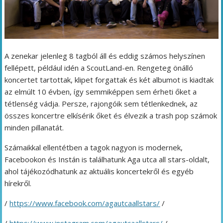
A zenekar jelenleg 8 tagból áll és eddig számos helyszínen
fellépett, például idén a ScoutLand-en. Rengeteg önálló
koncertet tartottak, klipet forgattak és két albumot is kiadtak
az elmúlt 10 évben, így semmiképpen sem érheti őket a
tétlenség vádja. Persze, rajongóik sem tétlenkednek, az
összes koncertre elkísérik őket és élvezik a trash pop számok
minden pillanatát.
Számaikkal ellentétben a tagok nagyon is modernek,
Facebookon és Instán is találhatunk Aga utca all stars-oldalt,
ahol tájékozódhatunk az aktuális koncertekről és egyéb
hírekről.
/
https://www.facebook.com/agautcaallstars/
/
/
https://www.instagram.com/agautcaallstars/
/