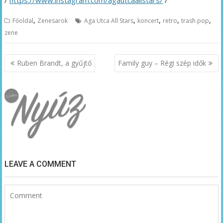
,
,
,
,
,
Főoldal
Zenesarok
Aga Utca All Stars
koncert
retro
trash pop
zene
Bejegyzés
Ruben Brandt, a gyűjtő
Family guy – Régi szép idők
navigáció
LEAVE A COMMENT