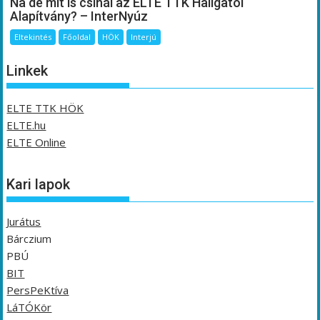
Na de mit is csinál az ELTE TTK Hallgatói
Alapítvány? – InterNyúz
Eltekintés
Főoldal
HÖK
Interjú
Linkek
ELTE TTK HÖK
ELTE.hu
ELTE Online
Kari lapok
Jurátus
Bárczium
PBÚ
BIT
PersPeKtíva
LáTÓKör