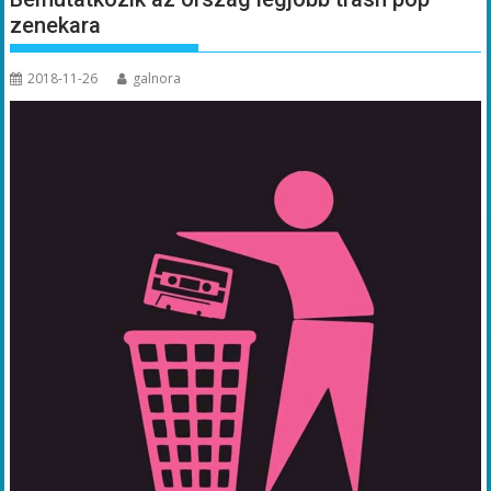
zenekara
2018-11-26
galnora