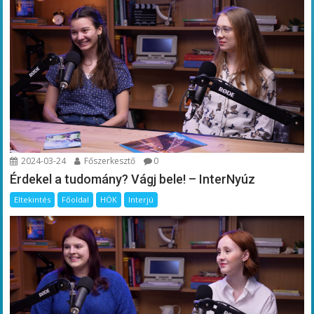
2024-03-24
Főszerkesztő
0
Érdekel a tudomány? Vágj bele! – InterNyúz
Eltekintés
Főoldal
HÖK
Interjú