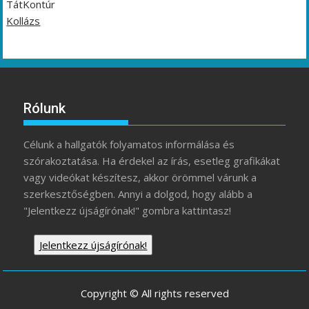
TátKontúr
Kollázs
Rólunk
Célunk a hallgatók folyamatos informálása és
szórakoztatása. Ha érdekel az írás, esetleg grafikákat
vagy videókat készítesz, akkor örömmel várunk a
szerkesztőségben. Annyi a dolgod, hogy alább a
"Jelentkezz újságírónak!" gombra kattintasz!
Jelentkezz újságírónak!
Copyright © All rights reserved