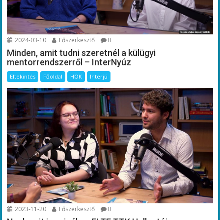
2024-03-10
Főszerkesztő
0
Minden, amit tudni szeretnél a külügyi
mentorrendszerről – InterNyúz
Eltekintés
Főoldal
HÖK
Interjú
2023-11-20
Főszerkesztő
0