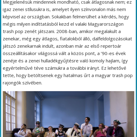
Megjelenésük mindennek mondható, csak átlagosnak nem; ez
igaz zenei stílusukra is, amelyet ilyen színvonalon más nem
képvisel az országban. Sokakban felmerülhet a kérdés, hogy
mégis milyen indíttatásból kezd el valaki Magyarországon
trash pop zenét játszani. 2008-ban, amikor megalakult a
zenekar, még egy átlagos, fiatalokból álló, dalfeldolgozásokat
játszó zenekarnak indult, azonban már az első repertoár
összeállításakor világossá vált a közös pont, a ’90-es évek
zenéje és a zenei hulladékgyűjtésre való komoly hajlam, így
egyértelművé téve számukra a további irányt. Ez lehetővé
tette, hogy betöltsenek egy hatalmas űrt a magyar trash pop
rajongók szívében.