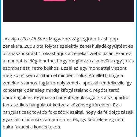
„Az
Aga Utca All Stars
Magyarország legjobb trash pop
zenekara. 2008 óta folytat szelektív zenei hulladékgyűjtést és
újrahasznosítást.”- olvashatjuk a zenekar weboldalán. Akár ez
a mondat is elég lehetne, hogy meghozza a kedvünk egy jó kis
szombat esti retro bulihoz. Ezzel az egy mondattal viszont
még közel sem árultam el mindent róluk. Amellett, hogy a
zenekar számos tagja komoly zenei alapokkal rendelkezik, így
koncertjeik zeneileg mindig kifogástalanok, régóta tartó
barátságuk és egymásra hangoltságuk sugárzik a színpadról
fantasztikus hangulatot keltve a közönség köreiben. Ez a
hangulat csak tovább fokozódik azáltal, hogy dalfeldolgozásaik
gyakran mindenki számára ismertek, így képtelenség nem
dalra fakadni a koncerteken.