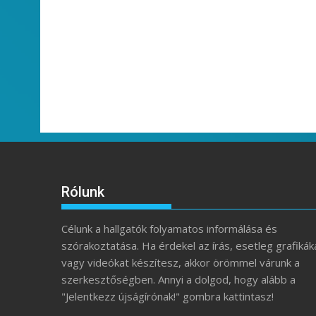
Rólunk
Célunk a hallgatók folyamatos informálása és
szórakoztatása. Ha érdekel az írás, esetleg grafikák
vagy videókat készítesz, akkor örömmel várunk a
szerkesztőségben. Annyi a dolgod, hogy alább a
"Jelentkezz újságírónak!" gombra kattintasz!