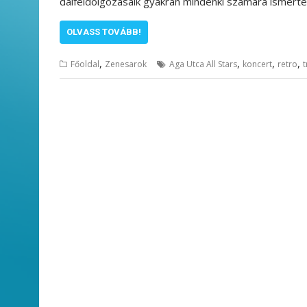
dalfeldolgozásaik gyakran mindenki számára ismertek
OLVASS TOVÁBB!
,
,
,
,
Főoldal
Zenesarok
Aga Utca All Stars
koncert
retro