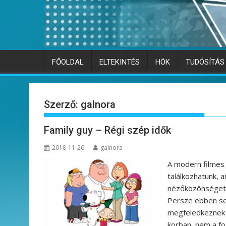
FŐOLDAL
ELTEKINTÉS
HÖK
TUDÓSÍTÁS
Szerző:
galnora
Family guy – Régi szép idők
2018-11-26
galnora
A modern filmes 
találkozhatunk, 
nézőközönséget,
Persze ebben sem
megfeledkeznek 
korban, nem a fo