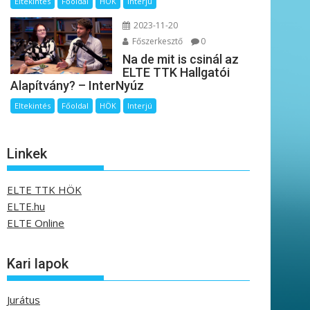
Eltekintés
Főoldal
HÖK
Interjú
2023-11-20
Főszerkesztő
0
Na de mit is csinál az
ELTE TTK Hallgatói
Alapítvány? – InterNyúz
Eltekintés
Főoldal
HÖK
Interjú
Linkek
ELTE TTK HÖK
ELTE.hu
ELTE Online
Kari lapok
Jurátus