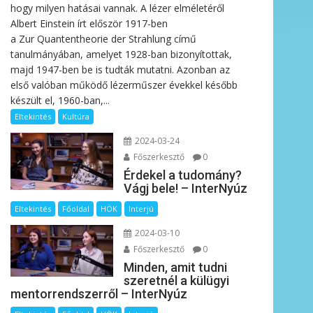
hogy milyen hatásai vannak. A lézer elméletéről
Albert Einstein írt először 1917-ben
a Zur Quantentheorie der Strahlung című
tanulmányában, amelyet 1928-ban bizonyítottak,
majd 1947-ben be is tudták mutatni. Azonban az
első valóban működő lézerműszer évekkel később
készült el, 1960-ban,...
Eltekintés
Kultúra
2024-03-24
Főszerkesztő
0
Érdekel a tudomány?
Vágj bele! – InterNyúz
Eltekintés
Főoldal
HÖK
Interjú
2024-03-10
Főszerkesztő
0
Minden, amit tudni
szeretnél a külügyi
mentorrendszerről – InterNyúz