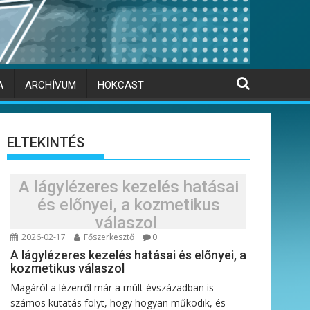
A
ARCHÍVUM
HÖKCAST
ELTEKINTÉS
A lágylézeres kezelés hatásai
és előnyei, a kozmetikus
válaszol
2026-02-17
Főszerkesztő
0
A lágylézeres kezelés hatásai és előnyei, a
kozmetikus válaszol
Magáról a lézerről már a múlt évszázadban is
számos kutatás folyt, hogy hogyan működik, és