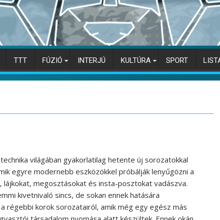
TTT
FÚZIÓ
INTERJÚ
KULTÚRA
SPORT
LIST
technika világában gyakorlatilag hetente új sorozatokkal
amik egyre modernebb eszközökkel próbálják lenyűgözni a
 lájkokat, megosztásokat és insta-posztokat vadászva.
mi kivetnivaló sincs, de sokan ennek hatására
a régebbi korok sorozatairól, amik még egy egész más
gyasztói társadalom nyomása alatt készültek. Ennek okán