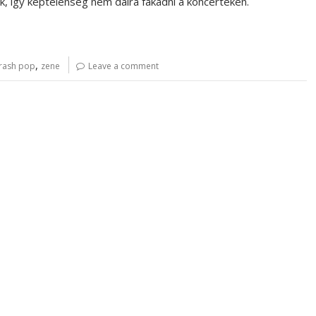
, így képtelenség nem dalra fakadni a koncerteken.
,
trash pop
zene
Leave a comment