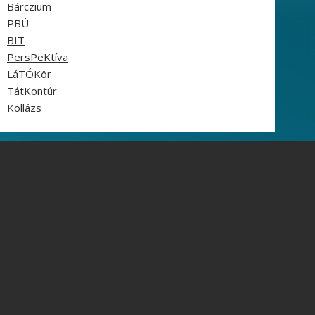
Bárczium
PBÚ
BIT
PersPeKtíva
LáTÓKör
TátKontúr
Kollázs