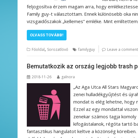
feljogosítva érzem magam arra, hogy emlékeztessem
Family guy-t választottam. Ennek különösebb oka ni
vizsgaidőszakok „kellemes” emléke. Mint említettem
OLVASS TOVÁBB!
,
Főoldal
Sorozatlövő
familyguy
Leave a comment
Bemutatkozik az ország legjobb trash 
2018-11-26
galnora
„Az Aga Utca All Stars Magyaro
zenei hulladékgyűjtést és újra
mondat is elég lehetne, hogy 
Ezzel az egy mondattal viszon
zenekar számos tagja komoly ze
kifogástalanok, régóta tartó 
fantasztikus hangulatot keltve a közönség köreiben. 