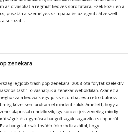
 az olvasókat a régmúlt kedves sorozataira. Ezek közül én a
ncs, pusztán a személyes szimpátia és az együtt átvészelt
, a sorozat…
pop zenekara
rszág legjobb trash pop zenekara. 2008 óta folytat szelektív
hasznosítást.”- olvashatjuk a zenekar weboldalán. Akár ez a
meghozza a kedvünk egy jó kis szombat esti retro bulihoz.
t még közel sem árultam el mindent róluk. Amellett, hogy a
nei alapokkal rendelkezik, így koncertjeik zeneileg mindig
barátságuk és egymásra hangoltságuk sugárzik a színpadról
Ez a hangulat csak tovább fokozódik azáltal, hogy