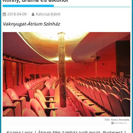
2018-04-09
Kalocsai Bálint
Vaknyugat-Átrium Színház
Kozma Lajos | Átrium Film-Színház (volt mozi), Budapest |