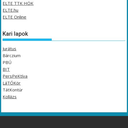
ELTE TTK HÖK
ELTE.hu
ELTE Online
Kari lapok
Jurátus
Bárczium
PBÚ
BIT
PersPeKtíva
LáTÓKör
TátKontúr
Kollázs