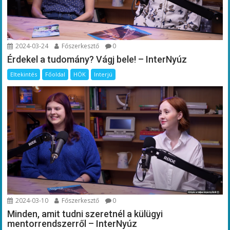
2024-03-24
Főszerkesztő
0
Érdekel a tudomány? Vágj bele! – InterNyúz
Eltekintés
Főoldal
HÖK
Interjú
2024-03-10
Főszerkesztő
0
Minden, amit tudni szeretnél a külügyi
mentorrendszerről – InterNyúz