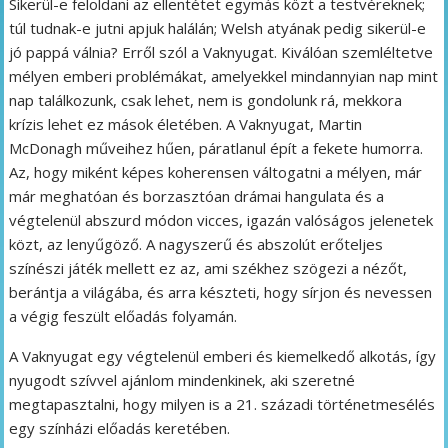
Sikerül-e feloldani az ellentétet egymás közt a testvéreknek;
túl tudnak-e jutni apjuk halálán; Welsh atyának pedig sikerül-e
jó pappá válnia? Erről szól a Vaknyugat. Kiválóan szemléltetve
mélyen emberi problémákat, amelyekkel mindannyian nap mint
nap találkozunk, csak lehet, nem is gondolunk rá, mekkora
krízis lehet ez mások életében. A Vaknyugat, Martin
McDonagh műveihez hűen, páratlanul épít a fekete humorra.
Az, hogy miként képes koherensen váltogatni a mélyen, már
már meghatóan és borzasztóan drámai hangulata és a
végtelenül abszurd módon vicces, igazán valóságos jelenetek
közt, az lenyűgöző. A nagyszerű és abszolút erőteljes
színészi játék mellett ez az, ami székhez szögezi a nézőt,
berántja a világába, és arra készteti, hogy sírjon és nevessen
a végig feszült előadás folyamán.
A Vaknyugat egy végtelenül emberi és kiemelkedő alkotás, így
nyugodt szívvel ajánlom mindenkinek, aki szeretné
megtapasztalni, hogy milyen is a 21. századi történetmesélés
egy színházi előadás keretében.