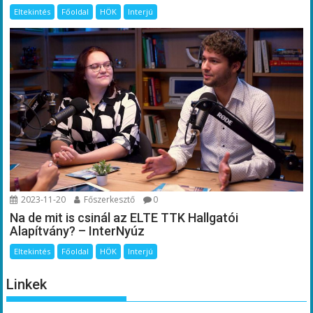
Eltekintés
Főoldal
HÖK
Interjú
2023-11-20
Főszerkesztő
0
Na de mit is csinál az ELTE TTK Hallgatói
Alapítvány? – InterNyúz
Eltekintés
Főoldal
HÖK
Interjú
Linkek