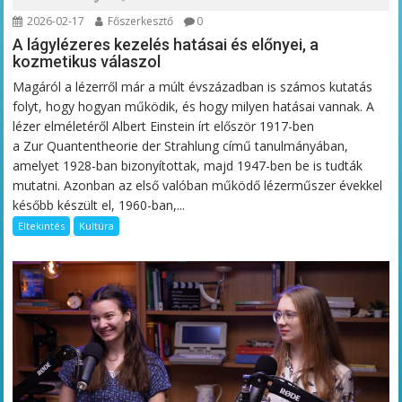
2026-02-17
Főszerkesztő
0
A lágylézeres kezelés hatásai és előnyei, a
kozmetikus válaszol
Magáról a lézerről már a múlt évszázadban is számos kutatás
folyt, hogy hogyan működik, és hogy milyen hatásai vannak. A
lézer elméletéről Albert Einstein írt először 1917-ben
a Zur Quantentheorie der Strahlung című tanulmányában,
amelyet 1928-ban bizonyítottak, majd 1947-ben be is tudták
mutatni. Azonban az első valóban működő lézerműszer évekkel
később készült el, 1960-ban,...
Eltekintés
Kultúra