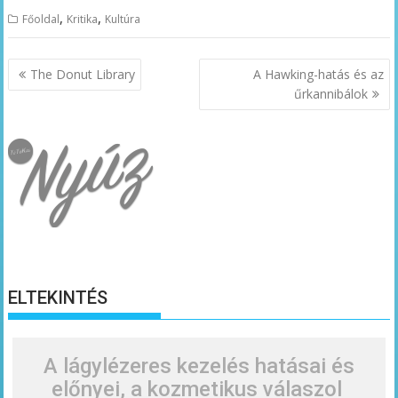
,
,
Főoldal
Kritika
Kultúra
Bejegyzés
The Donut Library
A Hawking-hatás és az
navigáció
űrkannibálok
ELTEKINTÉS
A lágylézeres kezelés hatásai és
előnyei, a kozmetikus válaszol