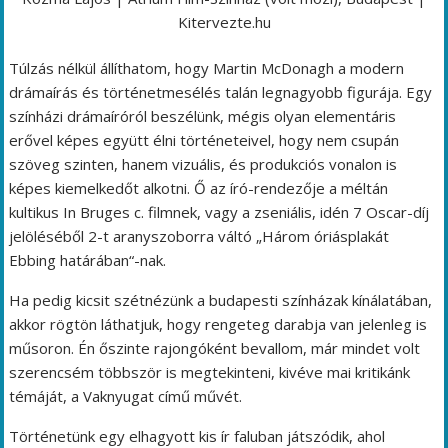
Kitervezte.hu
Túlzás nélkül állíthatom, hogy Martin McDonagh a modern
drámaírás és történetmesélés talán legnagyobb figurája. Egy
színházi drámaíróról beszélünk, mégis olyan elementáris
erővel képes együtt élni történeteivel, hogy nem csupán
szöveg szinten, hanem vizuális, és produkciós vonalon is
képes kiemelkedőt alkotni. Ő az író-rendezője a méltán
kultikus In Bruges c. filmnek, vagy a zseniális, idén 7 Oscar-díj
jelöléséből 2-t aranyszoborra váltó „Három óriásplakát
Ebbing határában“-nak.
Ha pedig kicsit szétnézünk a budapesti színházak kínálatában,
akkor rögtön láthatjuk, hogy rengeteg darabja van jelenleg is
műsoron. Én őszinte rajongóként bevallom, már mindet volt
szerencsém többször is megtekinteni, kivéve mai kritikánk
témáját, a Vaknyugat című művét.
Történetünk egy elhagyott kis ír faluban játszódik, ahol