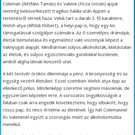
Coleman (Rétfalvi Tamás) és Valene (Ficza István) apjuk
nemrég bekövetkezett tragikus halála után éppen a
temetésről térnek haza. Velük tart a darab 3. fő karaktere,
Welsh atya (Alföldi Róbert), a helyi pap is, hogy egy kis
támogatással szolgáljon számukra. Az ő személyes drámájuk,
életük bemutatása és egymáshoz való viszonyuk képezi a
Vaknyugat alapját. Mindhárman súlyos alkoholisták, kilátástalan
az életük, és súlyos egzisztenciális gondokkal küzdenek,
amiből aligha látnak kivezető utat.
A két testvér örökös dilemmája a pénz. A kicsinyesség és az
irigység vezérli életüket. Ezzel szemben Welsh atya épp az
ellenkező pólus. Mindenképp szeretne segíteni másoknak, de
egyszerűen képtelen erre. A sorozatos öngyilkosságok a
faluban csak arra engedik következtetni, hogy elbukott, hogy
rossz pap, és nincs értelme az életének. Így hát Colemannel
és Valenenel együtt a szorongás miatt az alkoholizmusba
menekül.