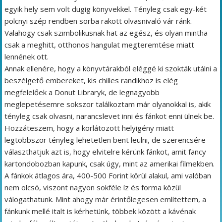
egyik hely sem volt dugig könyvekkel. Tényleg csak egy-két
polcnyi szép rendben sorba rakott olvasnivaló vár ránk.
Valahogy csak szimbolikusnak hat az egész, és olyan mintha
csak a meghitt, otthonos hangulat megteremtése miatt
lennének ott.
Annak ellenére, hogy a könyvtárakból eléggé ki szokták utálni a
beszélgető embereket, kis chilles randikhoz is elég
megfelelőek a Donut Libraryk, de legnagyobb
meglepetésemre sokszor találkoztam már olyanokkal is, akik
tényleg csak olvasni, narancslevet inni és fánkot enni ülnek be.
Hozzáteszem, hogy a korlátozott helyigény miatt
legtöbbször tényleg lehetetlen bent leülni, de szerencsére
választhatjuk azt is, hogy elvitelre kérünk fánkot, amit fancy
kartondobozban kapunk, csak úgy, mint az amerikai filmekben.
A fánkok átlagos ára, 400-500 Forint körül alakul, ami valóban
nem olcsó, viszont nagyon sokféle íz és forma közül
válogathatunk. Mint ahogy már érintőlegesen említettem, a
fánkunk mellé italt is kérhetünk, többek között a kávénak