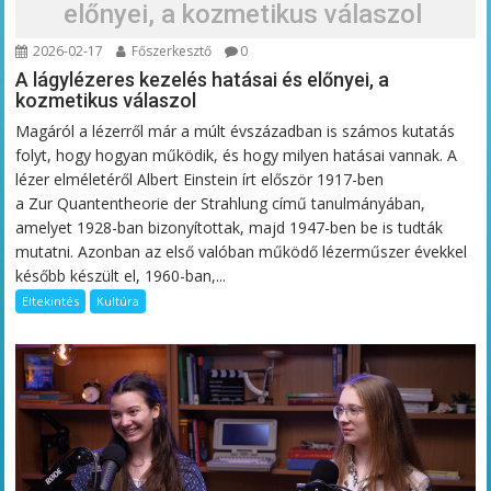
előnyei, a kozmetikus válaszol
2026-02-17
Főszerkesztő
0
A lágylézeres kezelés hatásai és előnyei, a
kozmetikus válaszol
Magáról a lézerről már a múlt évszázadban is számos kutatás
folyt, hogy hogyan működik, és hogy milyen hatásai vannak. A
lézer elméletéről Albert Einstein írt először 1917-ben
a Zur Quantentheorie der Strahlung című tanulmányában,
amelyet 1928-ban bizonyítottak, majd 1947-ben be is tudták
mutatni. Azonban az első valóban működő lézerműszer évekkel
később készült el, 1960-ban,...
Eltekintés
Kultúra