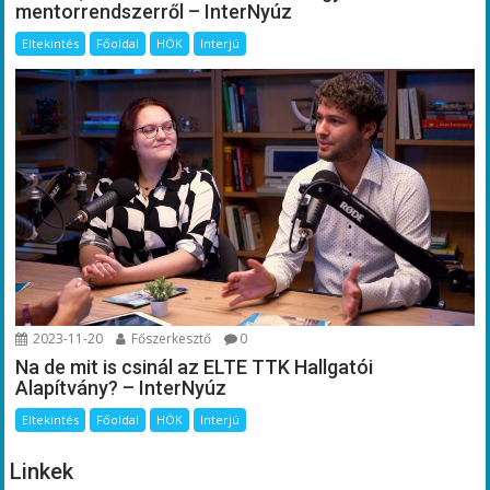
mentorrendszerről – InterNyúz
Eltekintés
Főoldal
HÖK
Interjú
2023-11-20
Főszerkesztő
0
Na de mit is csinál az ELTE TTK Hallgatói
Alapítvány? – InterNyúz
Eltekintés
Főoldal
HÖK
Interjú
Linkek