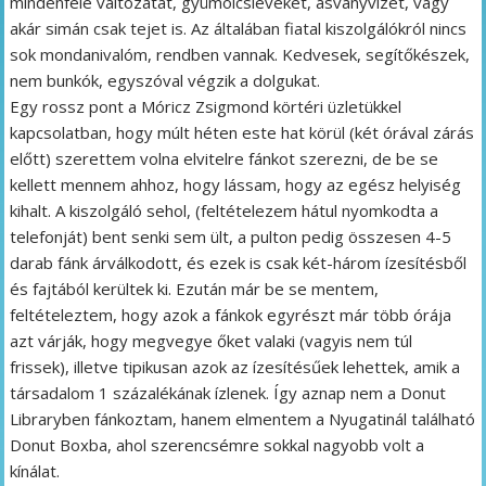
mindenféle változatát, gyümölcsleveket, ásványvizet, vagy
akár simán csak tejet is. Az általában fiatal kiszolgálókról nincs
sok mondanivalóm, rendben vannak. Kedvesek, segítőkészek,
nem bunkók, egyszóval végzik a dolgukat.
Egy rossz pont a Móricz Zsigmond körtéri üzletükkel
kapcsolatban, hogy múlt héten este hat körül (két órával zárás
előtt) szerettem volna elvitelre fánkot szerezni, de be se
kellett mennem ahhoz, hogy lássam, hogy az egész helyiség
kihalt. A kiszolgáló sehol, (feltételezem hátul nyomkodta a
telefonját) bent senki sem ült, a pulton pedig összesen 4-5
darab fánk árválkodott, és ezek is csak két-három ízesítésből
és fajtából kerültek ki. Ezután már be se mentem,
feltételeztem, hogy azok a fánkok egyrészt már több órája
azt várják, hogy megvegye őket valaki (vagyis nem túl
frissek), illetve tipikusan azok az ízesítésűek lehettek, amik a
társadalom 1 százalékának ízlenek. Így aznap nem a Donut
Libraryben fánkoztam, hanem elmentem a Nyugatinál található
Donut Boxba, ahol szerencsémre sokkal nagyobb volt a
kínálat.