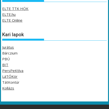
ELTE TTK HÖK
ELTE.hu
ELTE Online
Kari lapok
Jurátus
Bárczium
PBÚ
BIT
PersPeKtíva
LáTÓKör
TátKontúr
Kollázs