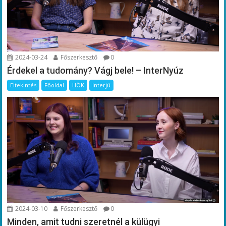
2024-03-24
Főszerkesztő
0
Érdekel a tudomány? Vágj bele! – InterNyúz
Eltekintés
Főoldal
HÖK
Interjú
2024-03-10
Főszerkesztő
0
Minden, amit tudni szeretnél a külügyi