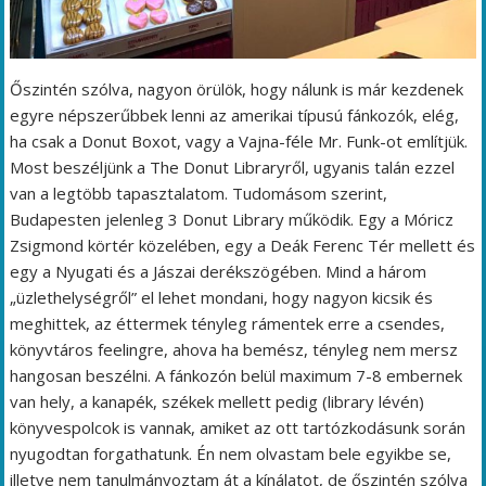
Őszintén szólva, nagyon örülök, hogy nálunk is már kezdenek
egyre népszerűbbek lenni az amerikai típusú fánkozók, elég,
ha csak a Donut Boxot, vagy a Vajna-féle Mr. Funk-ot említjük.
Most beszéljünk a The Donut Libraryről, ugyanis talán ezzel
van a legtöbb tapasztalatom. Tudomásom szerint,
Budapesten jelenleg 3 Donut Library működik. Egy a Móricz
Zsigmond körtér közelében, egy a Deák Ferenc Tér mellett és
egy a Nyugati és a Jászai derékszögében. Mind a három
„üzlethelységről” el lehet mondani, hogy nagyon kicsik és
meghittek, az éttermek tényleg rámentek erre a csendes,
könyvtáros feelingre, ahova ha bemész, tényleg nem mersz
hangosan beszélni. A fánkozón belül maximum 7-8 embernek
van hely, a kanapék, székek mellett pedig (library lévén)
könyvespolcok is vannak, amiket az ott tartózkodásunk során
nyugodtan forgathatunk. Én nem olvastam bele egyikbe se,
illetve nem tanulmányoztam át a kínálatot, de őszintén szólva