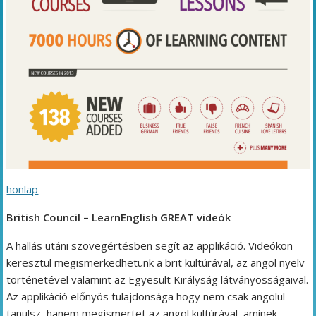
honlap
British Council – LearnEnglish GREAT videók
A hallás utáni szövegértésben segít az applikáció. Videókon
keresztül megismerkedhetünk a brit kultúrával, az angol nyelv
történetével valamint az Egyesült Királyság látványosságaival.
Az applikáció előnyös tulajdonsága hogy nem csak angolul
tanulsz, hanem megismertet az angol kultúrával, aminek