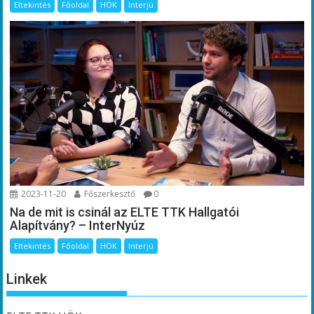
Eltekintés
Főoldal
HÖK
Interjú
2023-11-20
Főszerkesztő
0
Na de mit is csinál az ELTE TTK Hallgatói
Alapítvány? – InterNyúz
Eltekintés
Főoldal
HÖK
Interjú
Linkek