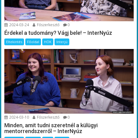
2024-03-24
Főszerkesztő
0
Érdekel a tudomány? Vágj bele! – InterNyúz
Eltekintés
Főoldal
HÖK
Interjú
2024-03-10
Főszerkesztő
0
Minden, amit tudni szeretnél a külügyi
mentorrendszerről – InterNyúz