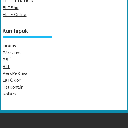
ELTE TTK HÖK
ELTE.hu
ELTE Online
Kari lapok
Jurátus
Bárczium
PBÚ
BIT
PersPeKtíva
LáTÓKör
TátKontúr
Kollázs