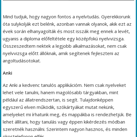
Mind tudjuk, hogy nagyon fontos a nyelvtudás. Gyerekkorunk
óta sulykolják ezt belénk, azonban vannak olyanok, akik ezt az
évek során elhanyagolták és most isszák meg ennek a levét,
ugyanis a diploma előfeltétele egy középfokú nyelvvizsga.
Összeszedtem nektek a legjobb alkalmazásokat, nem csak
nyelvvizsga előtt állóknak, amik segítenek fejleszteni az
angoltudásotokat.
Anki
Az Anki a kedvenc tanulós applikációm. Nem csak nyelveket
lehet vele tanulni, hanem magolósabb tárgyakban, mint
például az állatrendszertan, is segít. Tulajdonképpen
egyszerű elven működik, szókártyákat mutat nekünk,
amelyeket mi írhatunk meg, és mappákba is rendezhetjük. Be
lehet állítani, hogy tanulás vagy éppen kikérdezés módban
szeretnék használni. Szerintem nagyon hasznos, és minden
okostelefonon elfér.