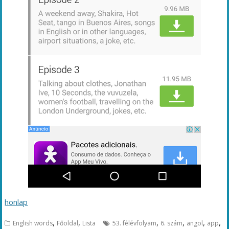
honlap
,
,
,
,
,
,
English words
Főoldal
Lista
53. félévfolyam
6. szám
angol
app