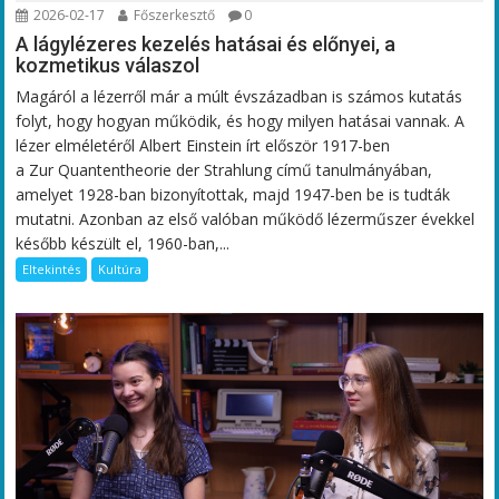
2026-02-17
Főszerkesztő
0
A lágylézeres kezelés hatásai és előnyei, a
kozmetikus válaszol
Magáról a lézerről már a múlt évszázadban is számos kutatás
folyt, hogy hogyan működik, és hogy milyen hatásai vannak. A
lézer elméletéről Albert Einstein írt először 1917-ben
a Zur Quantentheorie der Strahlung című tanulmányában,
amelyet 1928-ban bizonyítottak, majd 1947-ben be is tudták
mutatni. Azonban az első valóban működő lézerműszer évekkel
később készült el, 1960-ban,...
Eltekintés
Kultúra