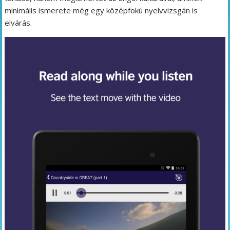
minimális ismerete még egy középfokú nyelvvizsgán is
elvárás.