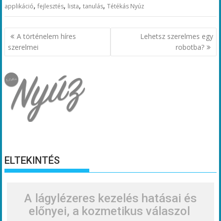
,
,
,
,
applikáció
fejlesztés
lista
tanulás
Tétékás Nyúz
Bejegyzés
A történelem híres
Lehetsz szerelmes egy
navigáció
szerelmei
robotba?
ELTEKINTÉS
A lágylézeres kezelés hatásai és
előnyei, a kozmetikus válaszol