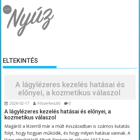
ELTEKINTÉS
A lágylézeres kezelés hatásai és
előnyei, a kozmetikus válaszol
2026-02-17
Főszerkesztő
0
A lágylézeres kezelés hatásai és előnyei, a
kozmetikus válaszol
Magáról a lézerről már a múlt évszázadban is számos kutatás
folyt, hogy hogyan működik, és hogy milyen hatásai vannak. A
lézer elméletéről Albert Einstein írt először 1917-ben