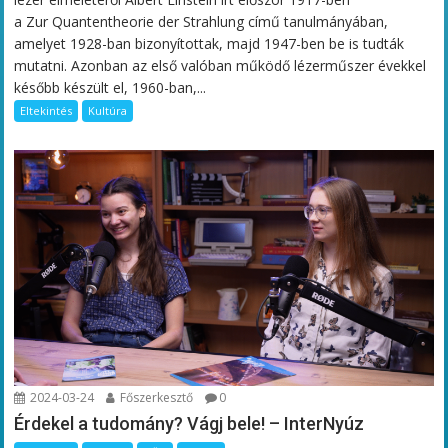
a Zur Quantentheorie der Strahlung című tanulmányában,
amelyet 1928-ban bizonyítottak, majd 1947-ben be is tudták
mutatni. Azonban az első valóban működő lézerműszer évekkel
később készült el, 1960-ban,...
Eltekintés
Kultúra
2024-03-24
Főszerkesztő
0
Érdekel a tudomány? Vágj bele! – InterNyúz