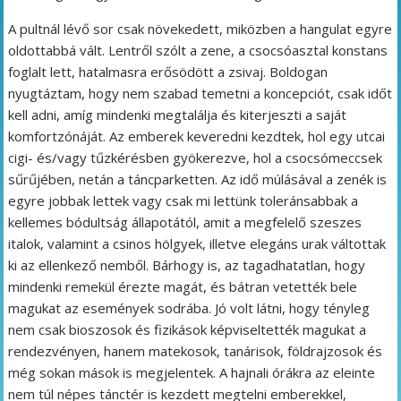
A pultnál lévő sor csak növekedett, miközben a hangulat egyre
oldottabbá vált. Lentről szólt a zene, a csocsóasztal konstans
foglalt lett, hatalmasra erősödött a zsivaj. Boldogan
nyugtáztam, hogy nem szabad temetni a koncepciót, csak időt
kell adni, amíg mindenki megtalálja és kiterjeszti a saját
komfortzónáját. Az emberek keveredni kezdtek, hol egy utcai
cigi- és/vagy tűzkérésben gyökerezve, hol a csocsómeccsek
sűrűjében, netán a táncparketten. Az idő múlásával a zenék is
egyre jobbak lettek vagy csak mi lettünk toleránsabbak a
kellemes bódultság állapotától, amit a megfelelő szeszes
italok, valamint a csinos hölgyek, illetve elegáns urak váltottak
ki az ellenkező nemből. Bárhogy is, az tagadhatatlan, hogy
mindenki remekül érezte magát, és bátran vetették bele
magukat az események sodrába. Jó volt látni, hogy tényleg
nem csak bioszosok és fizikások képviseltették magukat a
rendezvényen, hanem matekosok, tanárisok, földrajzosok és
még sokan mások is megjelentek. A hajnali órákra az eleinte
nem túl népes tánctér is kezdett megtelni emberekkel,