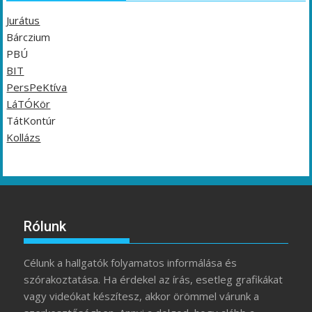
Jurátus
Bárczium
PBÚ
BIT
PersPeKtíva
LáTÓKör
TátKontúr
Kollázs
Rólunk
Célunk a hallgatók folyamatos informálása és
szórakoztatása. Ha érdekel az írás, esetleg grafikákat
vagy videókat készítesz, akkor örömmel várunk a