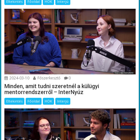
Eltekintés
Főoldal
HÖK
Interjú
2024-03-10
Főszerkesztő
0
Minden, amit tudni szeretnél a külügyi
mentorrendszerről – InterNyúz
Eltekintés
Főoldal
HÖK
Interjú