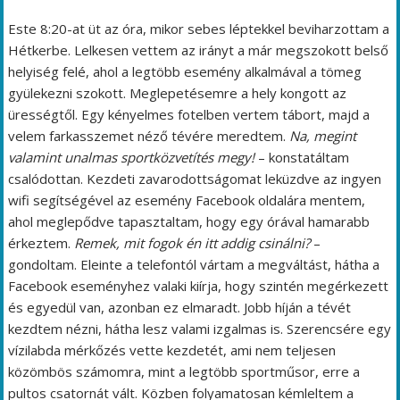
Este 8:20-at üt az óra, mikor sebes léptekkel beviharzottam a
Hétkerbe. Lelkesen vettem az irányt a már megszokott belső
helyiség felé, ahol a legtöbb esemény alkalmával a tömeg
gyülekezni szokott. Meglepetésemre a hely kongott az
ürességtől. Egy kényelmes fotelben vertem tábort, majd a
velem farkasszemet néző tévére meredtem.
Na, megint
valamint unalmas sportközvetítés megy!
– konstatáltam
csalódottan. Kezdeti zavarodottságomat leküzdve az ingyen
wifi segítségével az esemény Facebook oldalára mentem,
ahol meglepődve tapasztaltam, hogy egy órával hamarabb
érkeztem.
Remek, mit fogok én itt addig csinálni?
–
gondoltam. Eleinte a telefontól vártam a megváltást, hátha a
Facebook eseményhez valaki kiírja, hogy szintén megérkezett
és egyedül van, azonban ez elmaradt. Jobb híján a tévét
kezdtem nézni, hátha lesz valami izgalmas is. Szerencsére egy
vízilabda mérkőzés vette kezdetét, ami nem teljesen
közömbös számomra, mint a legtöbb sportműsor, erre a
pultos csatornát vált. Közben folyamatosan kémleltem a