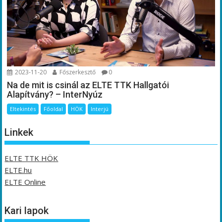
2023-11-20
Főszerkesztő
0
Na de mit is csinál az ELTE TTK Hallgatói
Alapítvány? – InterNyúz
Eltekintés
Főoldal
HÖK
Interjú
Linkek
ELTE TTK HÖK
ELTE.hu
ELTE Online
Kari lapok