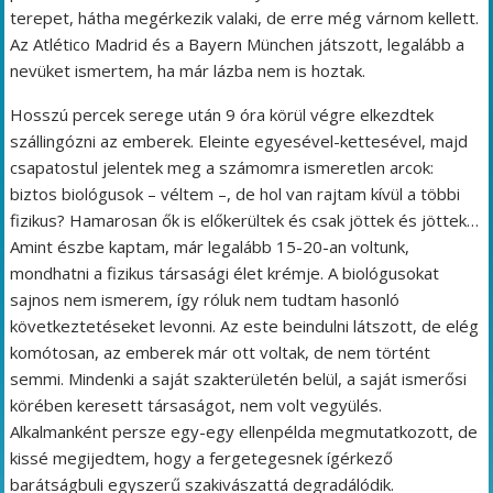
terepet, hátha megérkezik valaki, de erre még várnom kellett.
Az Atlético Madrid és a Bayern München játszott, legalább a
nevüket ismertem, ha már lázba nem is hoztak.
Hosszú percek serege után 9 óra körül végre elkezdtek
szállingózni az emberek. Eleinte egyesével-kettesével, majd
csapatostul jelentek meg a számomra ismeretlen arcok:
biztos biológusok – véltem –, de hol van rajtam kívül a többi
fizikus? Hamarosan ők is előkerültek és csak jöttek és jöttek…
Amint észbe kaptam, már legalább 15-20-an voltunk,
mondhatni a fizikus társasági élet krémje. A biológusokat
sajnos nem ismerem, így róluk nem tudtam hasonló
következtetéseket levonni. Az este beindulni látszott, de elég
komótosan, az emberek már ott voltak, de nem történt
semmi. Mindenki a saját szakterületén belül, a saját ismerősi
körében keresett társaságot, nem volt vegyülés.
Alkalmanként persze egy-egy ellenpélda megmutatkozott, de
kissé megijedtem, hogy a fergetegesnek ígérkező
barátságbuli egyszerű szakivászattá degradálódik.