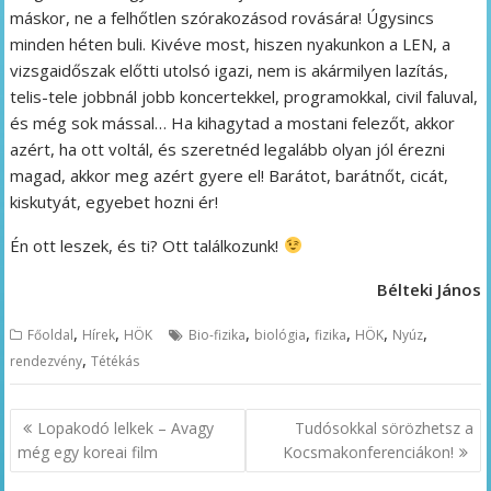
máskor, ne a felhőtlen szórakozásod rovására! Úgysincs
minden héten buli. Kivéve most, hiszen nyakunkon a LEN, a
vizsgaidőszak előtti utolsó igazi, nem is akármilyen lazítás,
telis-tele jobbnál jobb koncertekkel, programokkal, civil faluval,
és még sok mással… Ha kihagytad a mostani felezőt, akkor
azért, ha ott voltál, és szeretnéd legalább olyan jól érezni
magad, akkor meg azért gyere el! Barátot, barátnőt, cicát,
kiskutyát, egyebet hozni ér!
Én ott leszek, és ti? Ott találkozunk!
Bélteki János
,
,
,
,
,
,
,
Főoldal
Hírek
HÖK
Bio-fizika
biológia
fizika
HÖK
Nyúz
,
rendezvény
Tétékás
Bejegyzés
Lopakodó lelkek – Avagy
Tudósokkal sörözhetsz a
navigáció
még egy koreai film
Kocsmakonferenciákon!