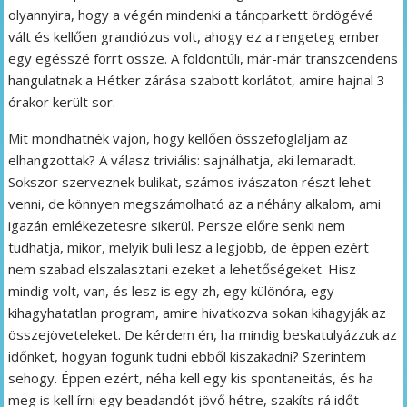
olyannyira, hogy a végén mindenki a táncparkett ördögévé
vált és kellően grandiózus volt, ahogy ez a rengeteg ember
egy egésszé forrt össze. A földöntúli, már-már transzcendens
hangulatnak a Hétker zárása szabott korlátot, amire hajnal 3
órakor került sor.
Mit mondhatnék vajon, hogy kellően összefoglaljam az
elhangzottak? A válasz triviális: sajnálhatja, aki lemaradt.
Sokszor szerveznek bulikat, számos ivászaton részt lehet
venni, de könnyen megszámolható az a néhány alkalom, ami
igazán emlékezetesre sikerül. Persze előre senki nem
tudhatja, mikor, melyik buli lesz a legjobb, de éppen ezért
nem szabad elszalasztani ezeket a lehetőségeket. Hisz
mindig volt, van, és lesz is egy zh, egy különóra, egy
kihagyhatatlan program, amire hivatkozva sokan kihagyják az
összejöveteleket. De kérdem én, ha mindig beskatulyázzuk az
időnket, hogyan fogunk tudni ebből kiszakadni? Szerintem
sehogy. Éppen ezért, néha kell egy kis spontaneitás, és ha
meg is kell írni egy beadandót jövő hétre, szakíts rá időt