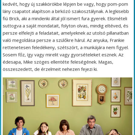
kedvét, hogy új szakkörökbe lépjen be vagy, hogy pom-pom
lány csapatot alapítson a birkózó szakosztálynak. A legkisebb
fiú Brick, aki a mindenki által jól ismert fura gyerek. Elismételi
suttogva a saját mondatait, folyton olvas, mindig eltéved, és
persze elfelejti a feladatait, amelyeknek az utolsó pillanatban
való megoldása persze a szülőkre hárul. Az anyuka, Frankie
rettenetesen feledékeny, szétszórt, a munkájára nem figyel.
Sosem főz, így vagy mirelit vagy gyorsételeket esznek. Az
édesapa, Mike szöges ellentéte feleségének. Magas,
összeszedett, de érzelmeit nehezen fejezi ki.