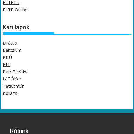
ELTE.hu
ELTE Online
Kari lapok
Jurátus
Bárczium
PBÚ
BIT
PersPeKtíva
LáTÓKör
TátKontúr
Kollázs
Rólunk