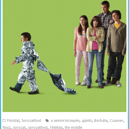
,
,
,
,
,
Főoldal
Sorozatlövő
a semmi közepén
ajánló
Borbála
Czauner
,
,
,
,
Nyúz
sorozat
sorozatlövő
Tétékás
the middle