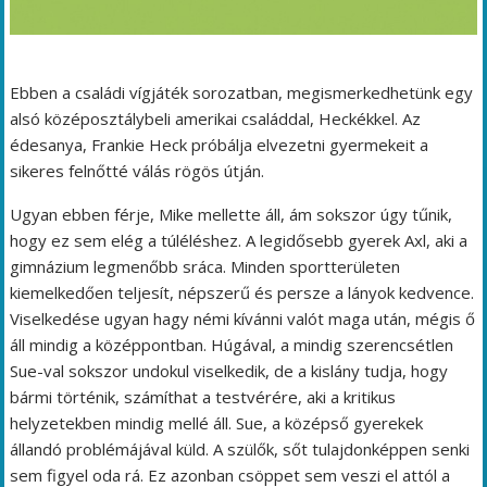
Ebben a családi vígjáték sorozatban, megismerkedhetünk egy
alsó középosztálybeli amerikai családdal, Heckékkel. Az
édesanya, Frankie Heck próbálja elvezetni gyermekeit a
sikeres felnőtté válás rögös útján.
Ugyan ebben férje, Mike mellette áll, ám sokszor úgy tűnik,
hogy ez sem elég a túléléshez. A legidősebb gyerek Axl, aki a
gimnázium legmenőbb sráca. Minden sportterületen
kiemelkedően teljesít, népszerű és persze a lányok kedvence.
Viselkedése ugyan hagy némi kívánni valót maga után, mégis ő
áll mindig a középpontban. Húgával, a mindig szerencsétlen
Sue-val sokszor undokul viselkedik, de a kislány tudja, hogy
bármi történik, számíthat a testvérére, aki a kritikus
helyzetekben mindig mellé áll. Sue, a középső gyerekek
állandó problémájával küld. A szülők, sőt tulajdonképpen senki
sem figyel oda rá. Ez azonban csöppet sem veszi el attól a