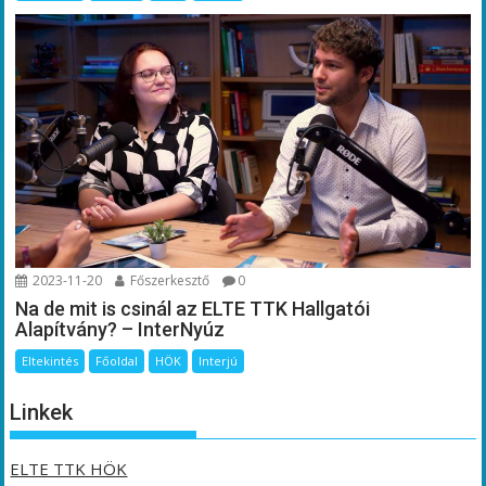
2023-11-20
Főszerkesztő
0
Na de mit is csinál az ELTE TTK Hallgatói
Alapítvány? – InterNyúz
Eltekintés
Főoldal
HÖK
Interjú
Linkek
ELTE TTK HÖK