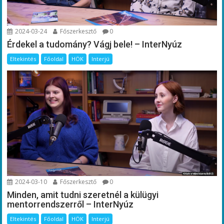
2024-03-24
Főszerkesztő
0
Érdekel a tudomány? Vágj bele! – InterNyúz
Eltekintés
Főoldal
HÖK
Interjú
2024-03-10
Főszerkesztő
0
Minden, amit tudni szeretnél a külügyi
mentorrendszerről – InterNyúz
Eltekintés
Főoldal
HÖK
Interjú