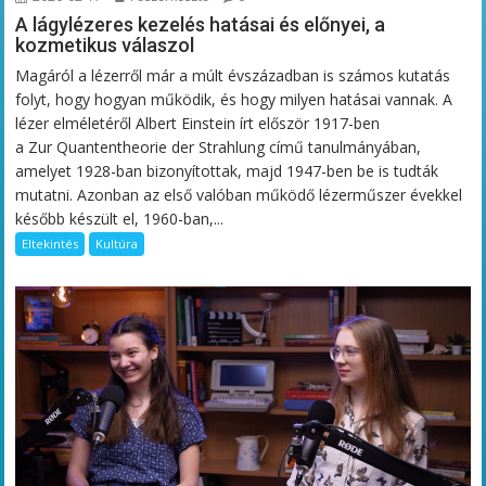
A lágylézeres kezelés hatásai és előnyei, a
kozmetikus válaszol
Magáról a lézerről már a múlt évszázadban is számos kutatás
folyt, hogy hogyan működik, és hogy milyen hatásai vannak. A
lézer elméletéről Albert Einstein írt először 1917-ben
a Zur Quantentheorie der Strahlung című tanulmányában,
amelyet 1928-ban bizonyítottak, majd 1947-ben be is tudták
mutatni. Azonban az első valóban működő lézerműszer évekkel
később készült el, 1960-ban,...
Eltekintés
Kultúra