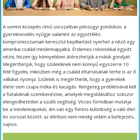
A semmi közepén című sorozatban pénzügyi gondokon, a
gyereknevelés nyűgje valamint az együttélés
kompromisszumain keresztül bepillantást nyerhet a néző egy
amerikai család mindennapjaiba. Érdemes rokonokkal együtt
nézni, hiszen így könnyebben átérezhetjük a másik gondjait.
Megérthetjük, hogy szüleinknek nem könnyű egyszerre 10
felé figyelni, miközben még a család eltartásának terhe is az ő
vállukat nyomja. Szüleink is megérthetik, hogy a gyerekek
élete sem csupa móka és kacagás. Rengeteg problémával kell
a fiataloknak szembenéznie, amelyek megoldásához sokszor
elengedhetetlen a szülői segítség. Vicces formában mutatja
be a mindennapokat, ám van egy fontos különbség a való élet
és sorozat között: az életben nem mindig vidám a befejezés,
sajnos.