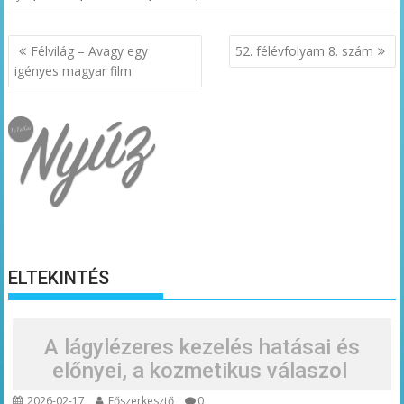
Bejegyzés
Félvilág – Avagy egy
52. félévfolyam 8. szám
navigáció
igényes magyar film
ELTEKINTÉS
A lágylézeres kezelés hatásai és
előnyei, a kozmetikus válaszol
2026-02-17
Főszerkesztő
0