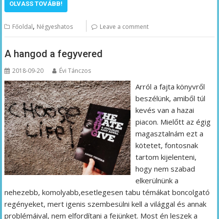
OLVASS TOVÁBB!
,
Főoldal
Négyeshatos
Leave a comment
A hangod a fegyvered
2018-09-20
Évi Tánczos
Arról a fajta könyvről
beszélünk, amiből túl
kevés van a hazai
piacon. Mielőtt az égig
magasztalnám ezt a
kötetet, fontosnak
tartom kijelenteni,
hogy nem szabad
elkerülnünk a
nehezebb, komolyabb,esetlegesen tabu témákat boncolgató
regényeket, mert igenis szembesülni kell a világgal és annak
problémáival, nem elfordítani a fejünket. Most én leszek a