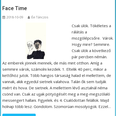
Face Time
2018-10-09
Évi Tánczos
Csak ülök. Tökéletes a
rálátás a
mozgólépcsőre. Várok.
Hogy mire? Semmire.
Csak ülök a következő
pár percben némán.
Az emberek jönnek mennek, de más mint otthon. Amíg a
semmire várok, számolni kezdek. 1. Eltelik 40 perc, mikor a
kettőhöz jutok. Több hangos társaság halad el mellettem, de
vannak, akik egyedül sietnek valahova. Talán ők sem tudják
miért és hova. De sietnek. A mellettem lévő asztalnál néma
csönd van. Csak az ujjak pötyögését meg a meg-megszólaló
messengert hallani. Figyelek. és 4. Csalódottan felállok. Majd
holnap több lesz. Gondolom. Szomorúan mosolyogok. Ezzel…