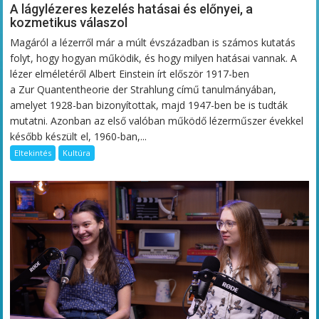
A lágylézeres kezelés hatásai és előnyei, a
kozmetikus válaszol
Magáról a lézerről már a múlt évszázadban is számos kutatás
folyt, hogy hogyan működik, és hogy milyen hatásai vannak. A
lézer elméletéről Albert Einstein írt először 1917-ben
a Zur Quantentheorie der Strahlung című tanulmányában,
amelyet 1928-ban bizonyítottak, majd 1947-ben be is tudták
mutatni. Azonban az első valóban működő lézerműszer évekkel
később készült el, 1960-ban,...
Eltekintés
Kultúra