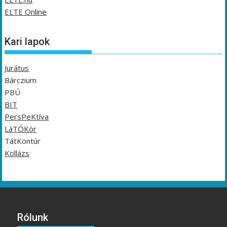
ELTE Online
Kari lapok
Jurátus
Bárczium
PBÚ
BIT
PersPeKtíva
LáTÓKör
TátKontúr
Kollázs
Rólunk