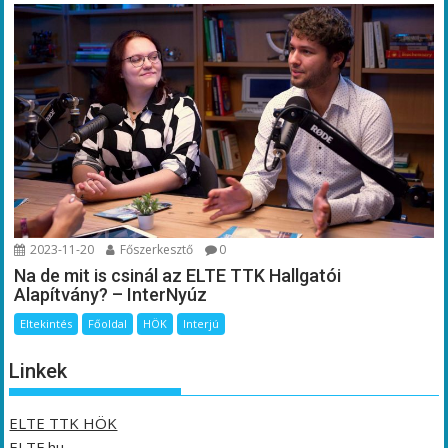
2023-11-20
Főszerkesztő
0
Na de mit is csinál az ELTE TTK Hallgatói
Alapítvány? – InterNyúz
Eltekintés
Főoldal
HÖK
Interjú
Linkek
ELTE TTK HÖK
ELTE.hu