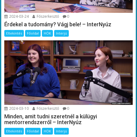
2024-03-24
Főszerkesztő
0
Érdekel a tudomány? Vágj bele! – InterNyúz
Eltekintés
Főoldal
HÖK
Interjú
2024-03-10
Főszerkesztő
0
Minden, amit tudni szeretnél a külügyi
mentorrendszerről – InterNyúz
Eltekintés
Főoldal
HÖK
Interjú