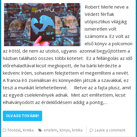
Robert Merle neve a
Védett férfiak
utópisztikus világáig
ismeretlen volt
számomra. Ez volt az
első könyv a polcomon
az írótól, de nem az utolsó, ugyanis azonnal begyűjtöttem a
házban található összes többi kötetet. Ez a fellángolás az idő
előrehaladtával kicsit megkopott, de ha bárki kérdezte a
kedvenc íróim, sohasem felejtettem el megemlíteni a nevét.
A francia író zseniálisan és könnyedén játszik a szavakkal, ez
teszi a munkáit letehetetlenné. Illetve az a fajta plusz, amit
az egyedi cselekmények adnak. Mint azt említettem, kicsit
elhalványodott az érdeklődésem addig a pontig,…
OLVASS TOVÁBB!
,
,
,
Főoldal
Kritika
ertelem
könyv
kritika
Leave a comment