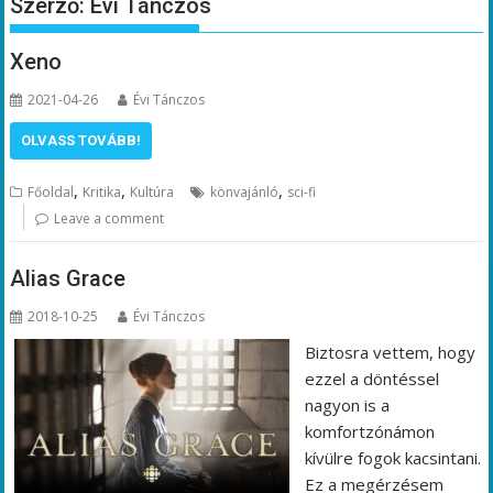
Szerző:
Évi Tánczos
Xeno
2021-04-26
Évi Tánczos
OLVASS TOVÁBB!
,
,
,
Főoldal
Kritika
Kultúra
könvajánló
sci-fi
Leave a comment
Alias Grace
2018-10-25
Évi Tánczos
Biztosra vettem, hogy
ezzel a döntéssel
nagyon is a
komfortzónámon
kívülre fogok kacsintani.
Ez a megérzésem