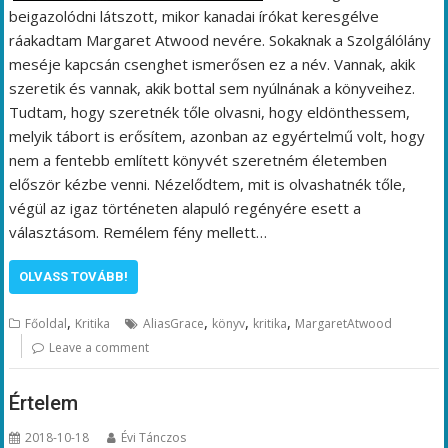
beigazolódni látszott, mikor kanadai írókat keresgélve
ráakadtam Margaret Atwood nevére. Sokaknak a Szolgálólány
meséje kapcsán csenghet ismerősen ez a név. Vannak, akik
szeretik és vannak, akik bottal sem nyúlnának a könyveihez.
Tudtam, hogy szeretnék tőle olvasni, hogy eldönthessem,
melyik tábort is erősítem, azonban az egyértelmű volt, hogy
nem a fentebb említett könyvét szeretném életemben
először kézbe venni. Nézelődtem, mit is olvashatnék tőle,
végül az igaz történeten alapuló regényére esett a
választásom. Remélem fény mellett…
OLVASS TOVÁBB!
,
,
,
,
Főoldal
Kritika
AliasGrace
könyv
kritika
MargaretAtwood
Leave a comment
Értelem
2018-10-18
Évi Tánczos