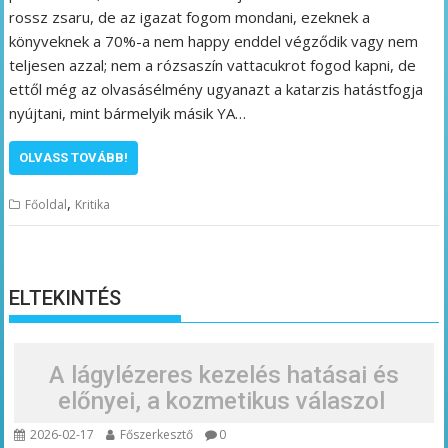
rossz zsaru, de az igazat fogom mondani, ezeknek a
könyveknek a 70%-a nem happy enddel végződik vagy nem
teljesen azzal; nem a rózsaszín vattacukrot fogod kapni, de
ettől még az olvasásélmény ugyanazt a katarzis hatástfogja
nyújtani, mint bármelyik másik YA…
OLVASS TOVÁBB!
,
Főoldal
Kritika
ELTEKINTÉS
A lágylézeres kezelés hatásai és
előnyei, a kozmetikus válaszol
2026-02-17
Főszerkesztő
0