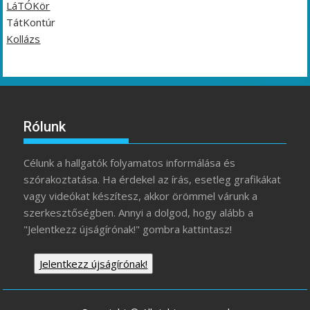
LáTÓKör
TátKontúr
Kollázs
Rólunk
Célunk a hallgatók folyamatos informálása és
szórakoztatása. Ha érdekel az írás, esetleg grafikákat
vagy videókat készítesz, akkor örömmel várunk a
szerkesztőségben. Annyi a dolgod, hogy alább a
"Jelentkezz újságírónak!" gombra kattintasz!
Jelentkezz újságírónak!