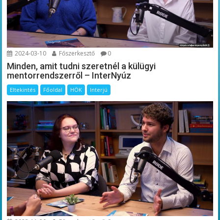
2024-03-10
Főszerkesztő
0
Minden, amit tudni szeretnél a külügyi
mentorrendszerről – InterNyúz
Eltekintés
Főoldal
HÖK
Interjú