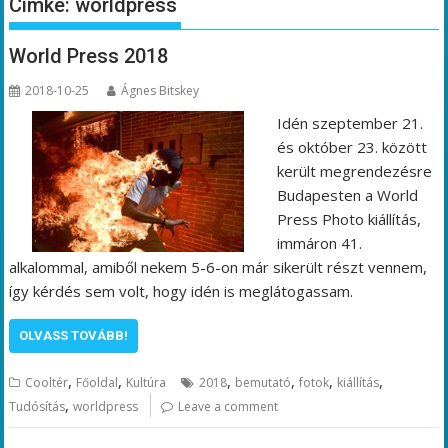
Címke:
worldpress
World Press 2018
2018-10-25
Ágnes Bitskey
Idén szeptember 21.
és október 23. között
került megrendezésre
Budapesten a World
Press Photo kiállítás,
immáron 41.
alkalommal, amiből nekem 5-6-on már sikerült részt vennem,
így kérdés sem volt, hogy idén is meglátogassam.
OLVASS TOVÁBB!
,
,
,
,
,
,
Cooltér
Főoldal
Kultúra
2018
bemutató
fotok
kiállítás
,
Tudósítás
worldpress
Leave a comment