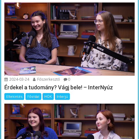
2024-03-24
Főszerkesztő
0
Érdekel a tudomány? Vágj bele! – InterNyúz
Eltekintés
Főoldal
HÖK
Interjú