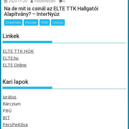
2023-11-20
Főszerkesztő
0
Na de mit is csinál az ELTE TTK Hallgatói
Alapítvány? – InterNyúz
Eltekintés
Főoldal
HÖK
Interjú
Linkek
ELTE TTK HÖK
ELTE.hu
ELTE Online
Kari lapok
Jurátus
Bárczium
PBÚ
BIT
PersPeKtíva