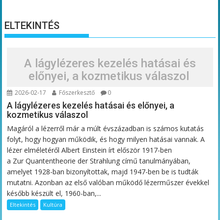
ELTEKINTÉS
A lágylézeres kezelés hatásai és
előnyei, a kozmetikus válaszol
2026-02-17
Főszerkesztő
0
A lágylézeres kezelés hatásai és előnyei, a
kozmetikus válaszol
Magáról a lézerről már a múlt évszázadban is számos kutatás
folyt, hogy hogyan működik, és hogy milyen hatásai vannak. A
lézer elméletéről Albert Einstein írt először 1917-ben
a Zur Quantentheorie der Strahlung című tanulmányában,
amelyet 1928-ban bizonyítottak, majd 1947-ben be is tudták
mutatni. Azonban az első valóban működő lézerműszer évekkel
később készült el, 1960-ban,...
Eltekintés
Kultúra