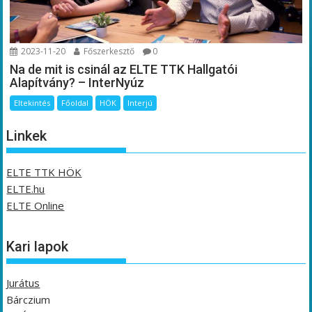
2023-11-20
Főszerkesztő
0
Na de mit is csinál az ELTE TTK Hallgatói
Alapítvány? – InterNyúz
Eltekintés
Főoldal
HÖK
Interjú
Linkek
ELTE TTK HÖK
ELTE.hu
ELTE Online
Kari lapok
Jurátus
Bárczium