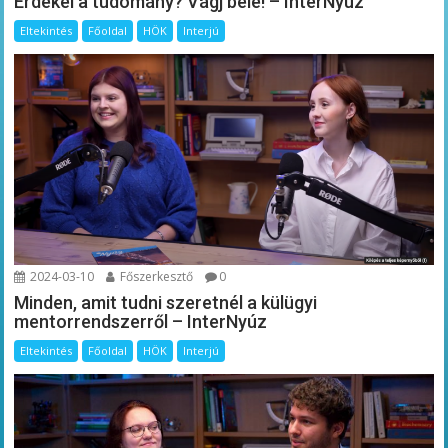
Érdekel a tudomány? Vágj bele! – InterNyúz
Eltekintés
Főoldal
HÖK
Interjú
2024-03-10
Főszerkesztő
0
Minden, amit tudni szeretnél a külügyi
mentorrendszerről – InterNyúz
Eltekintés
Főoldal
HÖK
Interjú