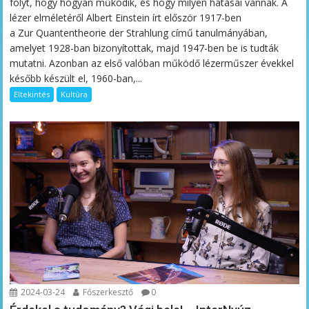
folyt, hogy hogyan működik, és hogy milyen hatásai vannak. A
lézer elméletéről Albert Einstein írt először 1917-ben
a Zur Quantentheorie der Strahlung című tanulmányában,
amelyet 1928-ban bizonyítottak, majd 1947-ben be is tudták
mutatni. Azonban az első valóban működő lézerműszer évekkel
később készült el, 1960-ban,...
Eltekintés
Kultúra
2024-03-24
Főszerkesztő
0