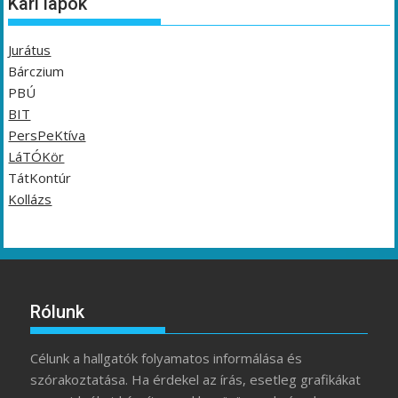
Kari lapok
Jurátus
Bárczium
PBÚ
BIT
PersPeKtíva
LáTÓKör
TátKontúr
Kollázs
Rólunk
Célunk a hallgatók folyamatos informálása és
szórakoztatása. Ha érdekel az írás, esetleg grafikákat