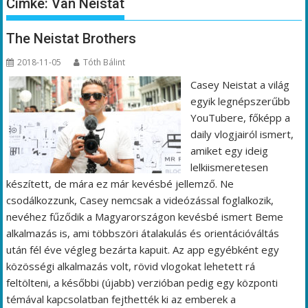
Címke:
Van Neistat
The Neistat Brothers
2018-11-05
Tóth Bálint
Casey Neistat a világ
egyik legnépszerűbb
YouTubere, főképp a
daily vlogjairól ismert,
amiket egy ideig
lelkiismeretesen
készített, de mára ez már kevésbé jellemző. Ne
csodálkozzunk, Casey nemcsak a videózással foglalkozik,
nevéhez fűződik a Magyarországon kevésbé ismert Beme
alkalmazás is, ami többszöri átalakulás és orientációváltás
után fél éve végleg bezárta kapuit. Az app egyébként egy
közösségi alkalmazás volt, rövid vlogokat lehetett rá
feltölteni, a későbbi (újabb) verzióban pedig egy központi
témával kapcsolatban fejthették ki az emberek a