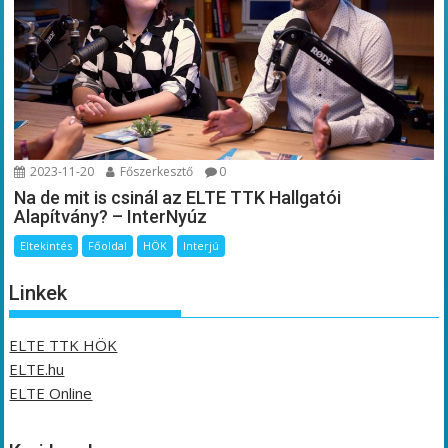
2023-11-20
Főszerkesztő
0
Na de mit is csinál az ELTE TTK Hallgatói
Alapítvány? – InterNyúz
Eltekintés
Főoldal
HÖK
Interjú
Linkek
ELTE TTK HÖK
ELTE.hu
ELTE Online