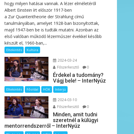
hogy milyen hatásai vannak. A lézer elméletéről
Albert Einstein írt először 1917-ben
a Zur Quantentheorie der Strahlung című
tanulmányában, amelyet 1928-ban bizonyítottak,
majd 1947-ben be is tudták mutatni. Azonban az
első valóban működő lézerműszer évekkel később
készült el, 1960-ban,...
Eltekintés
Kultúra
2024-03-24
Főszerkesztő
0
Érdekel a tudomány?
Vágj bele! – InterNyúz
Eltekintés
Főoldal
HÖK
Interjú
2024-03-10
Főszerkesztő
0
Minden, amit tudni
szeretnél a külügyi
mentorrendszerről – InterNyúz