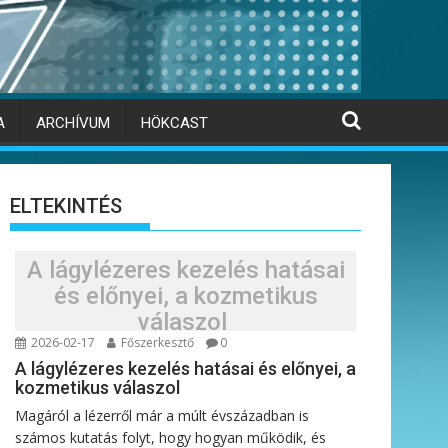
A
ARCHÍVUM
HÖKCAST
ELTEKINTÉS
A lágylézeres kezelés hatásai
és előnyei, a kozmetikus
válaszol
2026-02-17
Főszerkesztő
0
A lágylézeres kezelés hatásai és előnyei, a
kozmetikus válaszol
Magáról a lézerről már a múlt évszázadban is
számos kutatás folyt, hogy hogyan működik, és