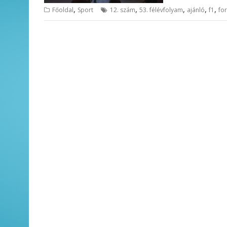
,
,
,
,
,
Főoldal
Sport
12. szám
53. félévfolyam
ajánló
f1
fo