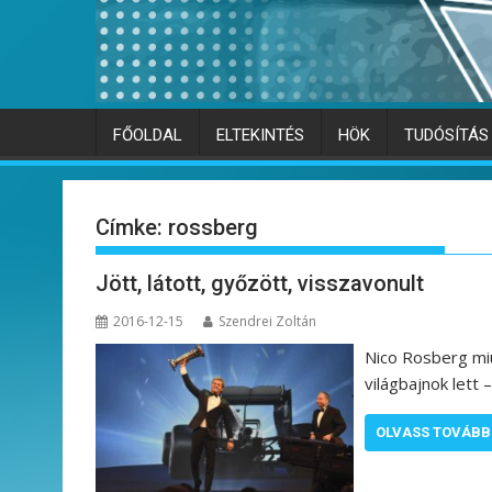
FŐOLDAL
ELTEKINTÉS
HÖK
TUDÓSÍTÁS
Címke:
rossberg
Jött, látott, győzött, visszavonult
2016-12-15
Szendrei Zoltán
Nico Rosberg miu
világbajnok lett 
OLVASS TOVÁBB