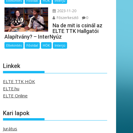
Eltekintés
Főoldal
HÖK
Interjú
2023-11-20
Főszerkesztő
0
Na de mit is csinál az
ELTE TTK Hallgatói
Alapítvány? – InterNyúz
Eltekintés
Főoldal
HÖK
Interjú
Linkek
ELTE TTK HÖK
ELTE.hu
ELTE Online
Kari lapok
Jurátus