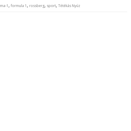
,
,
,
,
rma-1
formula 1
rossberg
sport
Tétékás Nyúz