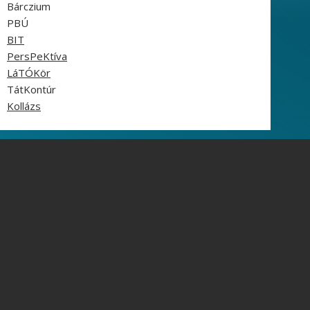
Bárczium
PBÚ
BIT
PersPeKtíva
LáTÓKör
TátKontúr
Kollázs