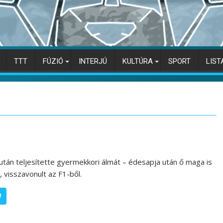
TTT
FÚZIÓ
INTERJÚ
KULTÚRA
SPORT
LIST
tán teljesítette gyermekkori álmát – édesapja után ő maga is
–, visszavonult az F1-ből.
!