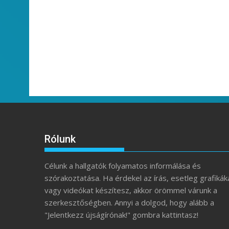
Rólunk
Célunk a hallgatók folyamatos informálása és
szórakoztatása. Ha érdekel az írás, esetleg grafikák
vagy videókat készítesz, akkor örömmel várunk a
szerkesztőségben. Annyi a dolgod, hogy alább a
"Jelentkezz újságírónak!" gombra kattintasz!