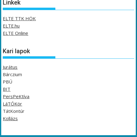
Linkek
ELTE TTK HÖK
ELTE.hu
ELTE Online
Kari lapok
Jurátus
Bárczium
PBÚ
BIT
PersPeKtíva
LáTÓKör
TátKontúr
Kollázs