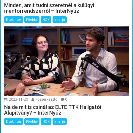
Minden, amit tudni szeretnél a külügyi
mentorrendszerről – InterNyúz
Eltekintés
Főoldal
HÖK
Interjú
2023-11-20
Főszerkesztő
0
Na de mit is csinál az ELTE TTK Hallgatói
Alapítvány? – InterNyúz
Eltekintés
Főoldal
HÖK
Interjú