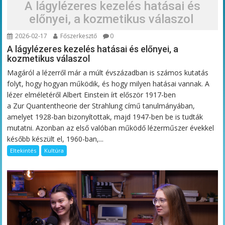
A lágylézeres kezelés hatásai és
előnyei, a kozmetikus válaszol
2026-02-17
Főszerkesztő
0
A lágylézeres kezelés hatásai és előnyei, a
kozmetikus válaszol
Magáról a lézerről már a múlt évszázadban is számos kutatás
folyt, hogy hogyan működik, és hogy milyen hatásai vannak. A
lézer elméletéről Albert Einstein írt először 1917-ben
a Zur Quantentheorie der Strahlung című tanulmányában,
amelyet 1928-ban bizonyítottak, majd 1947-ben be is tudták
mutatni. Azonban az első valóban működő lézerműszer évekkel
később készült el, 1960-ban,...
Eltekintés
Kultúra