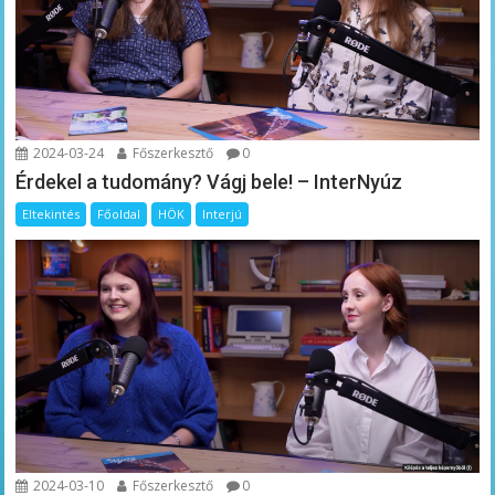
2024-03-24
Főszerkesztő
0
Érdekel a tudomány? Vágj bele! – InterNyúz
Eltekintés
Főoldal
HÖK
Interjú
2024-03-10
Főszerkesztő
0