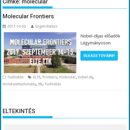
Címke:
molecular
Molecular Frontiers
2017-10-03
Szigeti Balázs
Nobel-díjas előadók
Lágymányoson
OLVASS TOVÁBB!
,
,
,
,
Tudósítás
ELTE
frontiers
molecular
nobel-díj
,
,
természettudomány
ttk
Tudósítás
ELTEKINTÉS