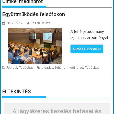
Címke:
medinprot
Együttműködés felsőfokon
2017-05-12
Szigeti Balázs
A fehérjetudomány
izgalmas eredményei
OLVASS TOVÁBB!
,
,
,
,
Főoldal
Tudósítás
előadás
fehérje
medinprot
Tudósítás
ELTEKINTÉS
A lágylézeres kezelés hatásai és