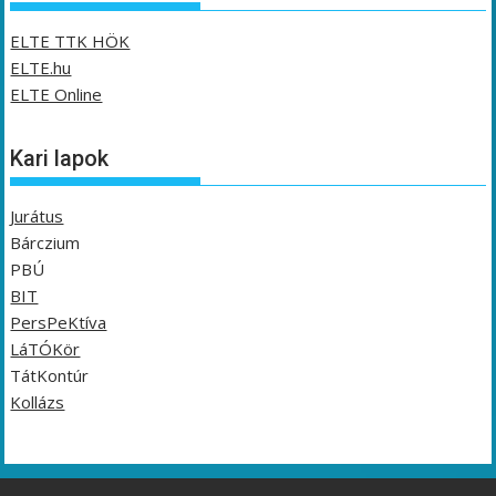
ELTE TTK HÖK
ELTE.hu
ELTE Online
Kari lapok
Jurátus
Bárczium
PBÚ
BIT
PersPeKtíva
LáTÓKör
TátKontúr
Kollázs