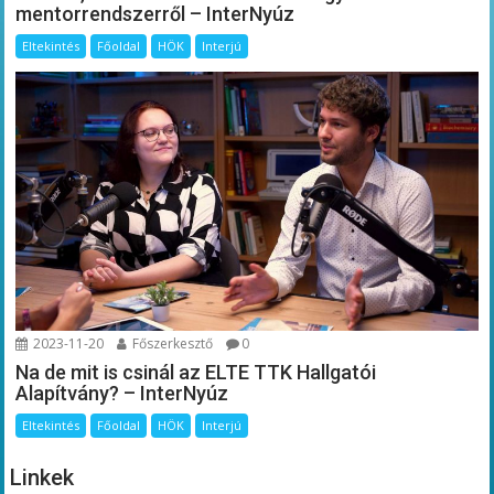
mentorrendszerről – InterNyúz
Eltekintés
Főoldal
HÖK
Interjú
2023-11-20
Főszerkesztő
0
Na de mit is csinál az ELTE TTK Hallgatói
Alapítvány? – InterNyúz
Eltekintés
Főoldal
HÖK
Interjú
Linkek