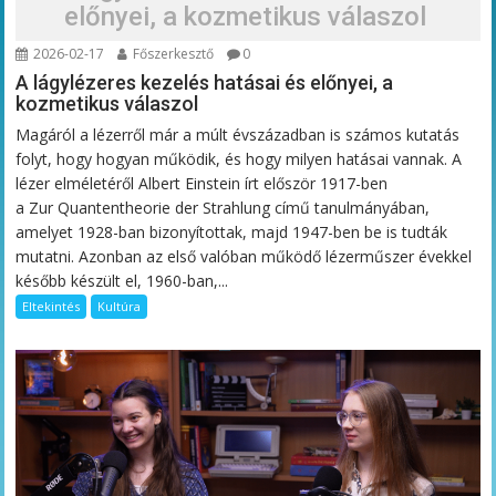
előnyei, a kozmetikus válaszol
2026-02-17
Főszerkesztő
0
A lágylézeres kezelés hatásai és előnyei, a
kozmetikus válaszol
Magáról a lézerről már a múlt évszázadban is számos kutatás
folyt, hogy hogyan működik, és hogy milyen hatásai vannak. A
lézer elméletéről Albert Einstein írt először 1917-ben
a Zur Quantentheorie der Strahlung című tanulmányában,
amelyet 1928-ban bizonyítottak, majd 1947-ben be is tudták
mutatni. Azonban az első valóban működő lézerműszer évekkel
később készült el, 1960-ban,...
Eltekintés
Kultúra