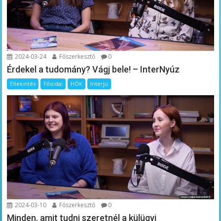
2024-03-24
Főszerkesztő
0
Érdekel a tudomány? Vágj bele! – InterNyúz
Eltekintés
Főoldal
HÖK
Interjú
2024-03-10
Főszerkesztő
0
Minden, amit tudni szeretnél a külügyi