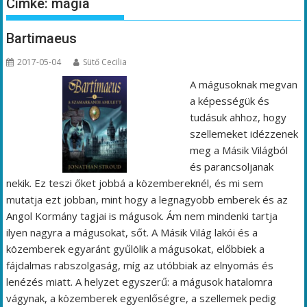
Címke:
mágia
Bartimaeus
2017-05-04
Sütő Cecilia
A mágusoknak megvan
a képességük és
tudásuk ahhoz, hogy
szellemeket idézzenek
meg a Másik Világból
és parancsoljanak
nekik. Ez teszi őket jobbá a közembereknél, és mi sem
mutatja ezt jobban, mint hogy a legnagyobb emberek és az
Angol Kormány tagjai is mágusok. Ám nem mindenki tartja
ilyen nagyra a mágusokat, sőt. A Másik Világ lakói és a
közemberek egyaránt gyűlölik a mágusokat, előbbiek a
fájdalmas rabszolgaság, míg az utóbbiak az elnyomás és
lenézés miatt. A helyzet egyszerű: a mágusok hatalomra
vágynak, a közemberek egyenlőségre, a szellemek pedig