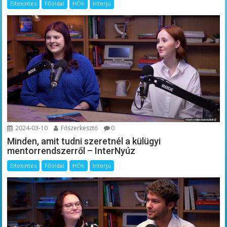
Eltekintés
Főoldal
HÖK
Interjú
2024-03-10
Főszerkesztő
0
Minden, amit tudni szeretnél a külügyi
mentorrendszerről – InterNyúz
Eltekintés
Főoldal
HÖK
Interjú