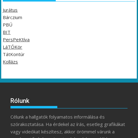
Jurátus
Bárczium
PBÚ
BIT
PersPeKtíva
LáTÓKör
TátKontúr
Kollázs
Rólunk
Célunk a hallgatók folyamatos informálása és
szórakoztatása. Ha érdekel az írás, esetleg grafikákat
vagy videókat készítesz, akkor örömmel várunk a