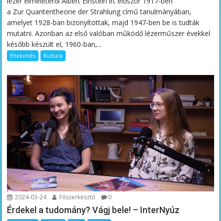
lézer elméletéről Albert Einstein írt először 1917-ben
a Zur Quantentheorie der Strahlung című tanulmányában,
amelyet 1928-ban bizonyítottak, majd 1947-ben be is tudták
mutatni. Azonban az első valóban működő lézerműszer évekkel
később készült el, 1960-ban,...
Eltekintés
Kultúra
2024-03-24
Főszerkesztő
0
Érdekel a tudomány? Vágj bele! – InterNyúz