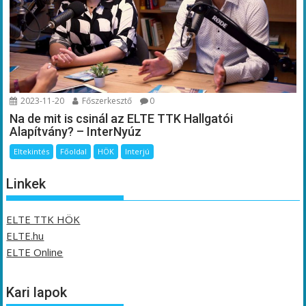
2023-11-20
Főszerkesztő
0
Na de mit is csinál az ELTE TTK Hallgatói
Alapítvány? – InterNyúz
Eltekintés
Főoldal
HÖK
Interjú
Linkek
ELTE TTK HÖK
ELTE.hu
ELTE Online
Kari lapok