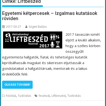
Címke:
Liftbeszéd
Egyetemi kétpercesek – Izgalmas kutatások
röviden
2017-03-27
Szigeti Balázs
2017 tavaszán ismét
eljött a kiváló alkalom,
hogy a széles körben
összegyűlt
egyetemista hallgatók, fiatal, és tehetséges kutatók
kipróbálhassák magukat és sikeresen eljuttassák a
gondolataikat a hallgatótársaik, mentoraik és a laikus
érdeklődők felé.
OLVASS TOVÁBB!
,
,
,
Főoldal
Tudósítás
fesztivál
Liftbeszéd
Tudósítás