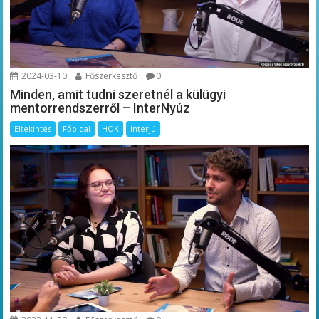
2024-03-10
Főszerkesztő
0
Minden, amit tudni szeretnél a külügyi
mentorrendszerről – InterNyúz
Eltekintés
Főoldal
HÖK
Interjú