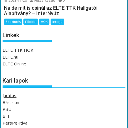
2023-11-20
Főszerkesztő
0
Na de mit is csinál az ELTE TTK Hallgatói
Alapítvány? – InterNyúz
Eltekintés
Főoldal
HÖK
Interjú
Linkek
ELTE TTK HÖK
ELTE.hu
ELTE Online
Kari lapok
Jurátus
Bárczium
PBÚ
BIT
PersPeKtíva