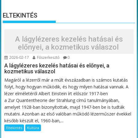
ELTEKINTÉS
A lágylézeres kezelés hatásai és
előnyei, a kozmetikus válaszol
2026-02-17
Főszerkesztő
0
A lágylézeres kezelés hatásai és előnyei, a
kozmetikus válaszol
Magáról a lézerről már a múlt évszázadban is számos kutatás
folyt, hogy hogyan működik, és hogy milyen hatásai vannak. A
lézer elméletéről Albert Einstein írt először 1917-ben
a Zur Quantentheorie der Strahlung című tanulmányában,
amelyet 1928-ban bizonyítottak, majd 1947-ben be is tudták
mutatni. Azonban az első valóban működő lézerműszer évekkel
később készült el, 1960-ban,...
Eltekintés
Kultúra