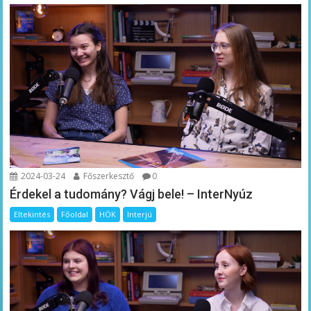
2024-03-24
Főszerkesztő
0
Érdekel a tudomány? Vágj bele! – InterNyúz
Eltekintés
Főoldal
HÖK
Interjú