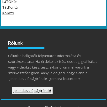
LáTÓKör
TátKontúr
Kollázs
Rólunk
Célunk a hallgatók folyamatos informálása és
szórakoztatása. Ha érdekel az írás, esetleg grafikákat
vagy videókat készítesz, akkor örömmel várunk a
szerkesztőségben. Annyi a dolgod, hogy alább a
"Jelentkezz újságírónak!" gombra kattintasz!
Jelentkezz újságírónak!