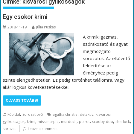
Címke:
kisvarosi gyilkossagok
Egy csokor krimi
2018-11-19
Júlia Puskás
A krimik igazmas,
szórakozató és agyat
megmozgató
sorozatok. Az elkövető
felderítése az
élményhez pedig
szinte elengedhetetlen. Ez pedig történhet találomra, vagy
akár logikus következtetésekkel.
OLVASS TOVÁBB!
,
,
,
Főoldal
Sorozatlövő
agatha christie
detektív
kisvarosi
,
,
,
,
,
,
,
gyilkossagok
krimi
miss marple
murdoch
poirot
scooby-doo
sherlock
sorozat
Leave a comment