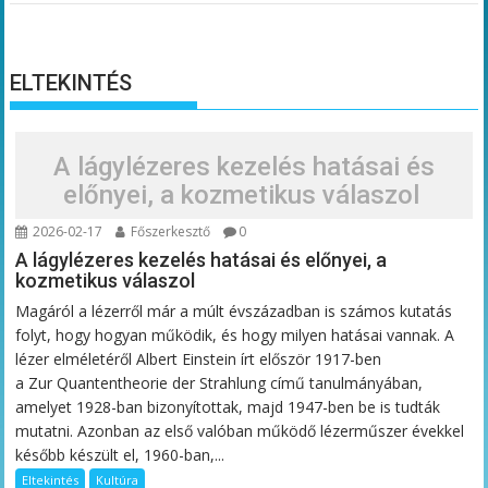
ELTEKINTÉS
A lágylézeres kezelés hatásai és
előnyei, a kozmetikus válaszol
2026-02-17
Főszerkesztő
0
A lágylézeres kezelés hatásai és előnyei, a
kozmetikus válaszol
Magáról a lézerről már a múlt évszázadban is számos kutatás
folyt, hogy hogyan működik, és hogy milyen hatásai vannak. A
lézer elméletéről Albert Einstein írt először 1917-ben
a Zur Quantentheorie der Strahlung című tanulmányában,
amelyet 1928-ban bizonyítottak, majd 1947-ben be is tudták
mutatni. Azonban az első valóban működő lézerműszer évekkel
később készült el, 1960-ban,...
Eltekintés
Kultúra