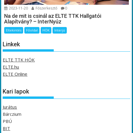
2023-11-20
Főszerkesztő
0
Na de mit is csinál az ELTE TTK Hallgatói
Alapítvány? – InterNyúz
Eltekintés
Főoldal
HÖK
Interjú
Linkek
ELTE TTK HÖK
ELTE.hu
ELTE Online
Kari lapok
Jurátus
Bárczium
PBÚ
BIT