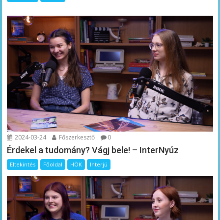
2024-03-24
Főszerkesztő
0
Érdekel a tudomány? Vágj bele! – InterNyúz
Eltekintés
Főoldal
HÖK
Interjú