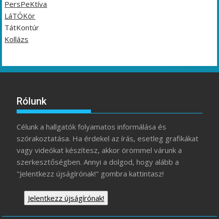
PersPeKtíva
LáTÓKör
TátKontúr
Kollázs
Rólunk
Célunk a hallgatók folyamatos informálása és
szórakoztatása. Ha érdekel az írás, esetleg grafikákat
vagy videókat készítesz, akkor örömmel várunk a
szerkesztőségben. Annyi a dolgod, hogy alább a
"Jelentkezz újságírónak!" gombra kattintasz!
Jelentkezz újságírónak!