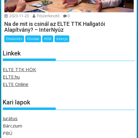
2023-11-20
Főszerkesztő
0
Na de mit is csinál az ELTE TTK Hallgatói
Alapítvány? – InterNyúz
Eltekintés
Főoldal
HÖK
Interjú
Linkek
ELTE TTK HÖK
ELTE.hu
ELTE Online
Kari lapok
Jurátus
Bárczium
PBÚ