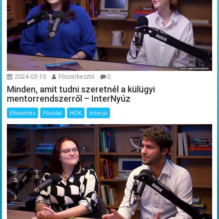
2024-03-10
Főszerkesztő
0
Minden, amit tudni szeretnél a külügyi
mentorrendszerről – InterNyúz
Eltekintés
Főoldal
HÖK
Interjú