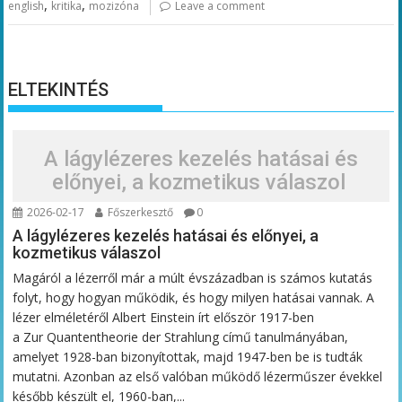
,
,
english
kritika
mozizóna
Leave a comment
ELTEKINTÉS
A lágylézeres kezelés hatásai és
előnyei, a kozmetikus válaszol
2026-02-17
Főszerkesztő
0
A lágylézeres kezelés hatásai és előnyei, a
kozmetikus válaszol
Magáról a lézerről már a múlt évszázadban is számos kutatás
folyt, hogy hogyan működik, és hogy milyen hatásai vannak. A
lézer elméletéről Albert Einstein írt először 1917-ben
a Zur Quantentheorie der Strahlung című tanulmányában,
amelyet 1928-ban bizonyítottak, majd 1947-ben be is tudták
mutatni. Azonban az első valóban működő lézerműszer évekkel
később készült el, 1960-ban,...