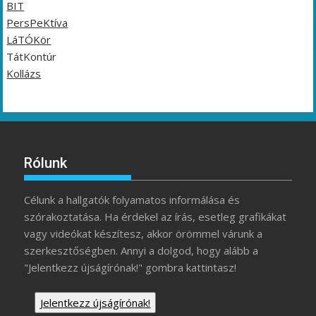
BIT
PersPeKtíva
LáTÓKör
TátKontúr
Kollázs
Rólunk
Célunk a hallgatók folyamatos informálása és
szórakoztatása. Ha érdekel az írás, esetleg grafikákat
vagy videókat készítesz, akkor örömmel várunk a
szerkesztőségben. Annyi a dolgod, hogy alább a
"Jelentkezz újságírónak!" gombra kattintasz!
Jelentkezz újságírónak!