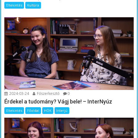
Eltekintés
Kultúra
2024-03-24
Főszerkesztő
0
Érdekel a tudomány? Vágj bele! – InterNyúz
Eltekintés
Főoldal
HÖK
Interjú