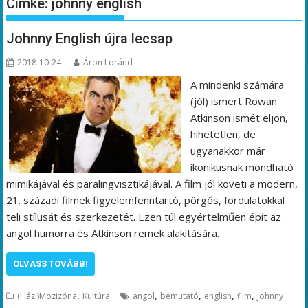
Címke:
johnny english
Johnny English újra lecsap
2018-10-24
Áron Loránd
A mindenki számára
(jól) ismert Rowan
Atkinson ismét eljön,
hihetetlen, de
ugyanakkor már
ikonikusnak mondható
mimikájával és paralingvisztikájával. A film jól követi a modern,
21. századi filmek figyelemfenntartó, pörgős, fordulatokkal
teli stílusát és szerkezetét. Ezen túl egyértelműen épít az
angol humorra és Atkinson remek alakítására.
OLVASS TOVÁBB!
,
,
,
,
,
(Házi)Mozizóna
Kultúra
angol
bemutató
english
film
johnny