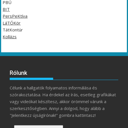
PBÚ
BIT
PersPeKtíva
LáTÓKör
TátKontúr
Kollázs
Rólunk
Célunk a hallgatók folyamatos informálása és
szórakoztatása. Ha érdekel az írás, esetleg grafikákat
vagy videókat készítesz, akkor örömmel várunk a
szerkesztőségben. Annyi a dolgod, hogy alább a
"Jelentkezz újságírónak!" gombra kattintasz!