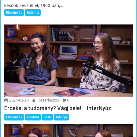
később készült el, 1960-ban,...
Eltekintés
Kultúra
2024-03-24
Főszerkesztő
0
Érdekel a tudomány? Vágj bele! – InterNyúz
Eltekintés
Főoldal
HÖK
Interjú