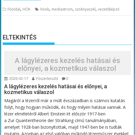
,
,
,
,
Főoldal
HÖK
höok
mediastrom
szoknyaszél
vezetőképző
ELTEKINTÉS
A lágylézeres kezelés hatásai és
előnyei, a kozmetikus válaszol
2026-02-17
Főszerkesztő
0
A lágylézeres kezelés hatásai és előnyei, a
kozmetikus válaszol
Magáról a lézerről már a múlt évszázadban is számos kutatás
folyt, hogy hogyan működik, és hogy milyen hatásai vannak. A
lézer elméletéről Albert Einstein írt először 1917-ben
a Zur Quantentheorie der Strahlung című tanulmányában,
amelyet 1928-ban bizonyítottak, majd 1947-ben be is tudták
mutatni. Azonban az első valóban működő lézerműszer évekkel