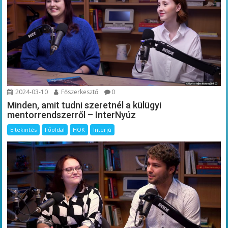
2024-03-10
Főszerkesztő
0
Minden, amit tudni szeretnél a külügyi
mentorrendszerről – InterNyúz
Eltekintés
Főoldal
HÖK
Interjú