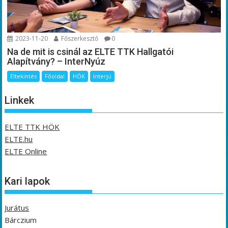
2023-11-20
Főszerkesztő
0
Na de mit is csinál az ELTE TTK Hallgatói
Alapítvány? – InterNyúz
Eltekintés
Főoldal
HÖK
Interjú
Linkek
ELTE TTK HÖK
ELTE.hu
ELTE Online
Kari lapok
Jurátus
Bárczium