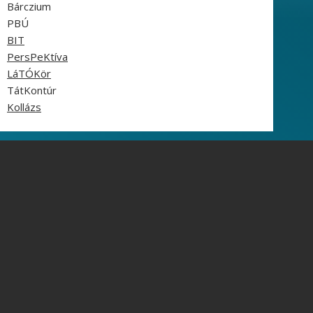
Bárczium
PBÚ
BIT
PersPeKtíva
LáTÓKör
TátKontúr
Kollázs