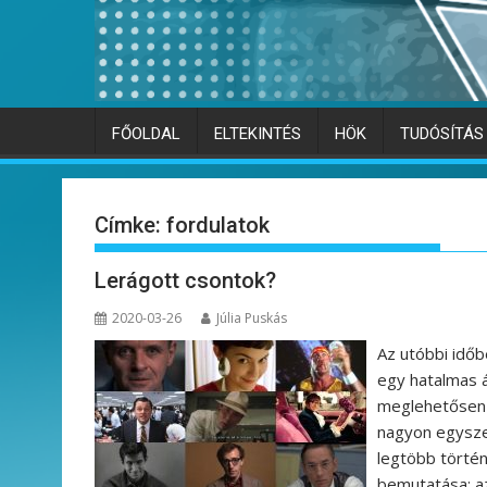
FŐOLDAL
ELTEKINTÉS
HÖK
TUDÓSÍTÁS
Címke:
fordulatok
Lerágott csontok?
2020-03-26
Júlia Puskás
Az utóbbi időb
egy hatalmas 
meglehetősen 
nagyon egysze
legtöbb történ
bemutatása; az 