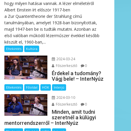
hogy milyen hatásai vannak. A lézer elméletéről
Albert Einstein írt először 1917-ben
a Zur Quantentheorie der Strahlung című
tanulmányában, amelyet 1928-ban bizonyítottak,
majd 1947-ben be is tudták mutatni. Azonban az
első valóban működő lézerműszer évekkel később
készült el, 1960-ban,...
Eltekintés
Kultúra
2024-03-24
Főszerkesztő
0
Érdekel a tudomány?
Vágj bele! – InterNyúz
Eltekintés
Főoldal
HÖK
Interjú
2024-03-10
Főszerkesztő
0
Minden, amit tudni
szeretnél a külügyi
mentorrendszerről – InterNyúz