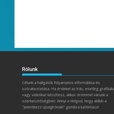
Rólunk
Célunk a hallgatók folyamatos informálása és
szórakoztatása. Ha érdekel az írás, esetleg grafikák
vagy videókat készítesz, akkor örömmel várunk a
szerkesztőségben. Annyi a dolgod, hogy alább a
"Jelentkezz újságírónak!" gombra kattintasz!