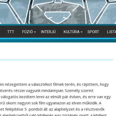
TTT
FÚZIÓ
INTERJÚ
KULTÚRA
SPORT
LIST
en nézegettem a választékot filmek terén, és rájöttem, hogy
átverés részei vagyunk mindannyian. Személy szerint
válogatós kezdtem lenni az elmúlt pár évben, és erre van egy
rű okom: nagyon sok film ugyanazon az elven működik. A
et felépítése 5 pontból áll: az alaphelyzet és a résztvevők
alaphelyzetből való kibillenés egy történés miatt; a kibillent