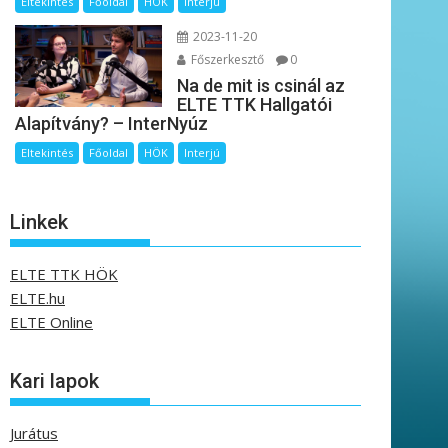
Eltekintés
Főoldal
HÖK
Interjú
2023-11-20
Főszerkesztő
0
Na de mit is csinál az
ELTE TTK Hallgatói
Alapítvány? – InterNyúz
Eltekintés
Főoldal
HÖK
Interjú
Linkek
ELTE TTK HÖK
ELTE.hu
ELTE Online
Kari lapok
Jurátus