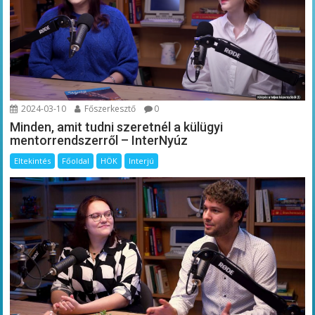
2024-03-10
Főszerkesztő
0
Minden, amit tudni szeretnél a külügyi
mentorrendszerről – InterNyúz
Eltekintés
Főoldal
HÖK
Interjú