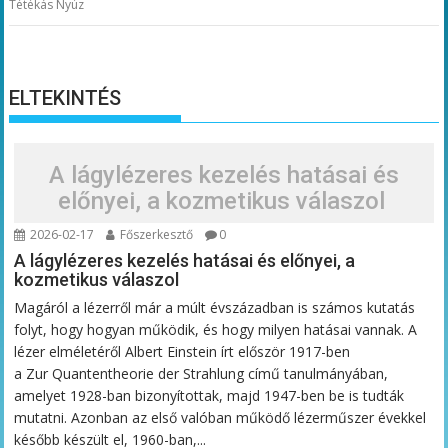
Tétékás Nyúz
ELTEKINTÉS
A lágylézeres kezelés hatásai és
előnyei, a kozmetikus válaszol
2026-02-17
Főszerkesztő
0
A lágylézeres kezelés hatásai és előnyei, a
kozmetikus válaszol
Magáról a lézerről már a múlt évszázadban is számos kutatás
folyt, hogy hogyan működik, és hogy milyen hatásai vannak. A
lézer elméletéről Albert Einstein írt először 1917-ben
a Zur Quantentheorie der Strahlung című tanulmányában,
amelyet 1928-ban bizonyítottak, majd 1947-ben be is tudták
mutatni. Azonban az első valóban működő lézerműszer évekkel
később készült el, 1960-ban,...