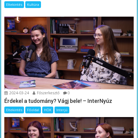
Eltekintés
Kultúra
2024-03-24
Főszerkesztő
0
Érdekel a tudomány? Vágj bele! – InterNyúz
Eltekintés
Főoldal
HÖK
Interjú