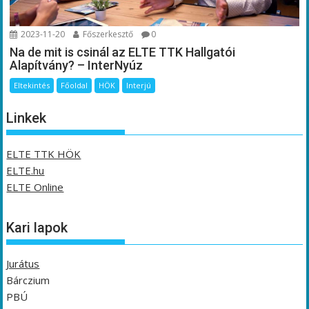
2023-11-20
Főszerkesztő
0
Na de mit is csinál az ELTE TTK Hallgatói
Alapítvány? – InterNyúz
Eltekintés
Főoldal
HÖK
Interjú
Linkek
ELTE TTK HÖK
ELTE.hu
ELTE Online
Kari lapok
Jurátus
Bárczium
PBÚ