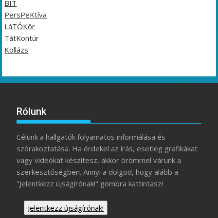
BIT
PersPeKtíva
LáTÓKör
TátKontúr
Kollázs
Rólunk
Célunk a hallgatók folyamatos informálása és
szórakoztatása. Ha érdekel az írás, esetleg grafikákat
vagy videókat készítesz, akkor örömmel várunk a
szerkesztőségben. Annyi a dolgod, hogy alább a
"Jelentkezz újságírónak!" gombra kattintasz!
Jelentkezz újságírónak!