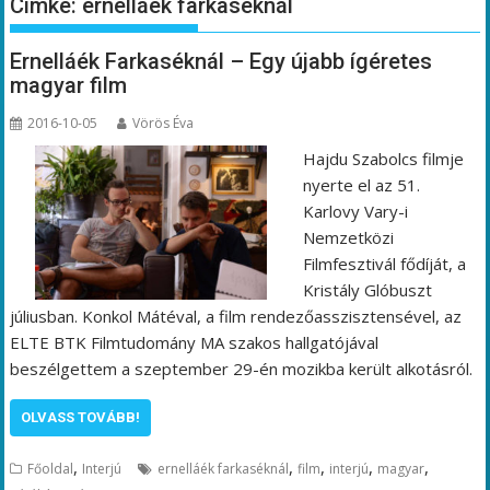
Címke:
ernelláék farkaséknál
Ernelláék Farkaséknál – Egy újabb ígéretes
magyar film
2016-10-05
Vörös Éva
Hajdu Szabolcs filmje
nyerte el az 51.
Karlovy Vary-i
Nemzetközi
Filmfesztivál fődíját, a
Kristály Glóbuszt
júliusban. Konkol Mátéval, a film rendezőasszisztensével, az
ELTE BTK Filmtudomány MA szakos hallgatójával
beszélgettem a szeptember 29-én mozikba került alkotásról.
OLVASS TOVÁBB!
,
,
,
,
,
Főoldal
Interjú
ernelláék farkaséknál
film
interjú
magyar