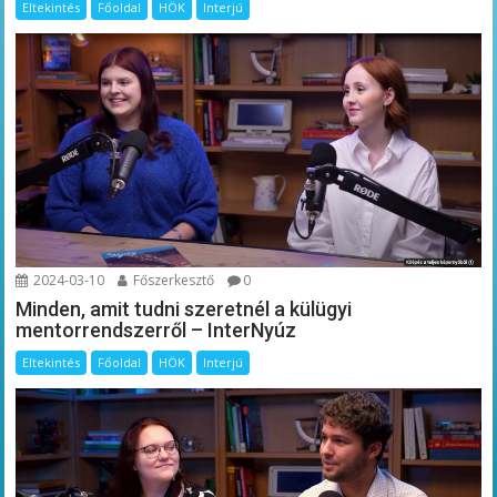
Eltekintés
Főoldal
HÖK
Interjú
2024-03-10
Főszerkesztő
0
Minden, amit tudni szeretnél a külügyi
mentorrendszerről – InterNyúz
Eltekintés
Főoldal
HÖK
Interjú