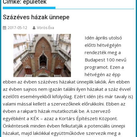
Címke:
épületek
Százéves házak ünnepe
2017-05-12
Vörös Éva
Idén április utolsó
előtti hétvégéjén
rendezték meg a
Budapest 100 nevű
programot. Ezen a
hétvégén az épp
ebben az évben százéves házakat ünneplik lakóik. Ám ebben
az évben sajnos nem igazán találni ilyen házakat a száz évvel
ezelőtti eseményekből kifolyólag. Ezért idén (és már tavaly is)
valami mással kellett a szervezőknek előrukkolni. Ebben az
évben a rakparti házak mutatkoztak be. A szervező
egyébként a KÉK – azaz a Kortárs Építészeti Központ.
Önkénteseik minden évben felkutatják a potenciális ünnepi
házakat, majd lakóikkal együttműködve szervezik meg a