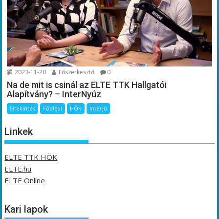
2023-11-20
Főszerkesztő
0
Na de mit is csinál az ELTE TTK Hallgatói
Alapítvány? – InterNyúz
Eltekintés
Főoldal
HÖK
Interjú
Linkek
ELTE TTK HÖK
ELTE.hu
ELTE Online
Kari lapok