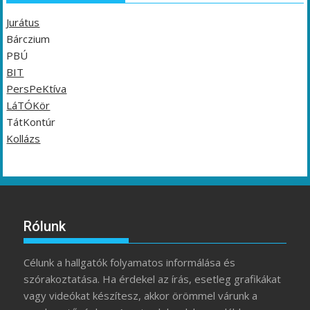
Jurátus
Bárczium
PBÚ
BIT
PersPeKtíva
LáTÓKör
TátKontúr
Kollázs
Rólunk
Célunk a hallgatók folyamatos informálása és
szórakoztatása. Ha érdekel az írás, esetleg grafikákat
vagy videókat készítesz, akkor örömmel várunk a