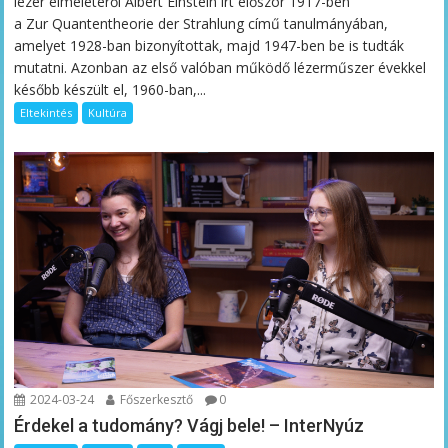
lézer elméletéről Albert Einstein írt először 1917-ben
a Zur Quantentheorie der Strahlung című tanulmányában,
amelyet 1928-ban bizonyítottak, majd 1947-ben be is tudták
mutatni. Azonban az első valóban működő lézerműszer évekkel
később készült el, 1960-ban,...
Eltekintés
Kultúra
2024-03-24
Főszerkesztő
0
Érdekel a tudomány? Vágj bele! – InterNyúz