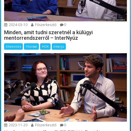
2024-03-10
Főszerkesztő
0
Minden, amit tudni szeretnél a külügyi
mentorrendszerről – InterNyúz
Eltekintés
Főoldal
HÖK
Interjú
2023-11-20
Főszerkesztő
0