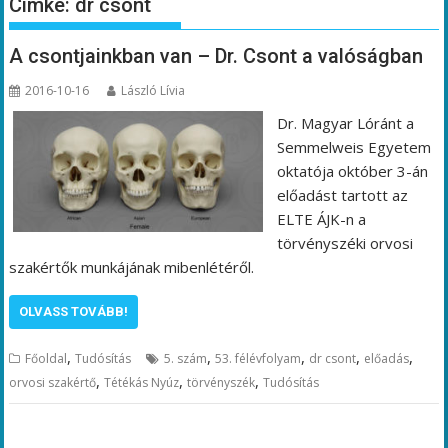
Címke:
dr csont
A csontjainkban van – Dr. Csont a valóságban
2016-10-16
László Lívia
Dr. Magyar Lóránt a
Semmelweis Egyetem
oktatója október 3-án
előadást tartott az
ELTE ÁJK-n a
törvényszéki orvosi
szakértők munkájának mibenlétéről.
OLVASS TOVÁBB!
,
,
,
,
,
Főoldal
Tudósítás
5. szám
53. félévfolyam
dr csont
előadás
,
,
,
orvosi szakértő
Tétékás Nyúz
törvényszék
Tudósítás