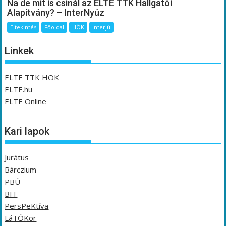
Na de mit is csinál az ELTE TTK Hallgatói
Alapítvány? – InterNyúz
Eltekintés
Főoldal
HÖK
Interjú
Linkek
ELTE TTK HÖK
ELTE.hu
ELTE Online
Kari lapok
Jurátus
Bárczium
PBÚ
BIT
PersPeKtíva
LáTÓKör