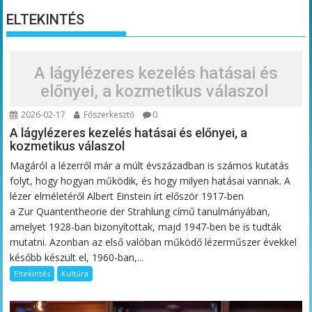
ELTEKINTÉS
A lágylézeres kezelés hatásai és
előnyei, a kozmetikus válaszol
2026-02-17
Főszerkesztő
0
A lágylézeres kezelés hatásai és előnyei, a
kozmetikus válaszol
Magáról a lézerről már a múlt évszázadban is számos kutatás
folyt, hogy hogyan működik, és hogy milyen hatásai vannak. A
lézer elméletéről Albert Einstein írt először 1917-ben
a Zur Quantentheorie der Strahlung című tanulmányában,
amelyet 1928-ban bizonyítottak, majd 1947-ben be is tudták
mutatni. Azonban az első valóban működő lézerműszer évekkel
később készült el, 1960-ban,...
Eltekintés
Kultúra