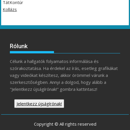
TátKontúr
Kollázs
Rólunk
Célunk a hallgatók folyamatos informálása és
szórakoztatása. Ha érdekel az írás, esetleg grafikákat
vagy videókat készítesz, akkor örömmel várunk a
szerkesztőségben. Annyi a dolgod, hogy alább a
"Jelentkezz újságírónak!" gombra kattintasz!
Jelentkezz újságírónak!
Copyright © All rights reserved