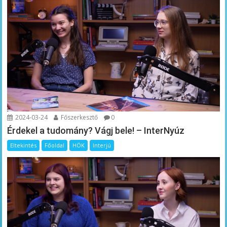
2024-03-24
Főszerkesztő
0
Érdekel a tudomány? Vágj bele! – InterNyúz
Eltekintés
Főoldal
HÖK
Interjú