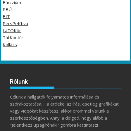
Bárczium
PBÚ
BIT
PersPeKtíva
LáTÓKör
TátKontúr
Kollázs
Rólunk
Célunk a hallgatók folyamatos informálása és
szórakoztatása. Ha érdekel az írás, esetleg grafikákat
vagy videókat készítesz, akkor örömmel várunk a
szerkesztőségben. Annyi a dolgod, hogy alább a
"Jelentkezz újságírónak!" gombra kattintasz!