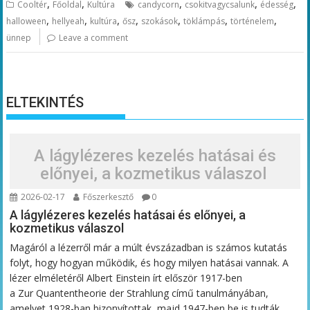
,
,
,
,
,
Cooltér
Főoldal
Kultúra
candycorn
csokitvagycsalunk
édesség
,
,
,
,
,
,
,
halloween
hellyeah
kultúra
ősz
szokások
töklámpás
történelem
ünnep
Leave a comment
ELTEKINTÉS
A lágylézeres kezelés hatásai és
előnyei, a kozmetikus válaszol
2026-02-17
Főszerkesztő
0
A lágylézeres kezelés hatásai és előnyei, a
kozmetikus válaszol
Magáról a lézerről már a múlt évszázadban is számos kutatás
folyt, hogy hogyan működik, és hogy milyen hatásai vannak. A
lézer elméletéről Albert Einstein írt először 1917-ben
a Zur Quantentheorie der Strahlung című tanulmányában,
amelyet 1928-ban bizonyítottak, majd 1947-ben be is tudták