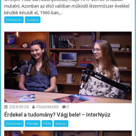
mutatni. Azonban az első valóban működő lézerműszer évekkel
később készült el, 1960-ban,...
Eltekintés
Kultúra
2024-03-24
Főszerkesztő
0
Érdekel a tudomány? Vágj bele! – InterNyúz
Eltekintés
Főoldal
HÖK
Interjú