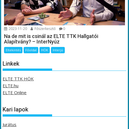
2023-11-20
Főszerkesztő
0
Na de mit is csinál az ELTE TTK Hallgatói
Alapítvány? – InterNyúz
Eltekintés
Főoldal
HÖK
Interjú
Linkek
ELTE TTK HÖK
ELTE.hu
ELTE Online
Kari lapok
Jurátus