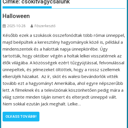
Címke:
csokitvagycsalunk
Halloween
2025-10-28
Főszerkesztő
Később ezek a szokások összefonódtak több római ünneppel,
majd beépültek a keresztény hagyományok közé is, például a
mindenszentek és a halottak napja ünnepkörébe. Úgy
tartották, hogy október végén a holtak lelkei visszatérnek az
élők világába. A közösségek ezért tűzgyújtással, felvonulással
ünnepeltek, és jelmezeket öltöttek, hogy a rossz szellemek
elkerüljék házaikat. Az ír, skót és walesi bevándorlók vitték
tovább ezt a hagyományt Amerikába, ahol egyre népszerűbb
lett. A filmeknek és a televíziónak köszönhetően pedig mára a
világ szinte minden táján ismert és elterjedt ünneppé vált.
Nem sokkal ezután Jack meghalt. Lelke…
OLVASS TOVÁBB!