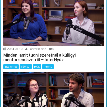
2024-03-10
Főszerkesztő
0
Minden, amit tudni szeretnél a külügyi
mentorrendszerről – InterNyúz
Eltekintés
Főoldal
HÖK
Interjú