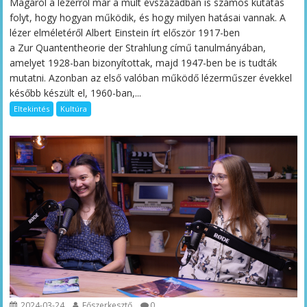
Magáról a lézerről már a múlt évszázadban is számos kutatás
folyt, hogy hogyan működik, és hogy milyen hatásai vannak. A
lézer elméletéről Albert Einstein írt először 1917-ben
a Zur Quantentheorie der Strahlung című tanulmányában,
amelyet 1928-ban bizonyítottak, majd 1947-ben be is tudták
mutatni. Azonban az első valóban működő lézerműszer évekkel
később készült el, 1960-ban,...
Eltekintés
Kultúra
2024-03-24
Főszerkesztő
0