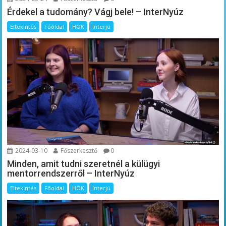
Érdekel a tudomány? Vágj bele! – InterNyúz
Eltekintés
Főoldal
HÖK
Interjú
2024-03-10
Főszerkesztő
0
Minden, amit tudni szeretnél a külügyi
mentorrendszerről – InterNyúz
Eltekintés
Főoldal
HÖK
Interjú