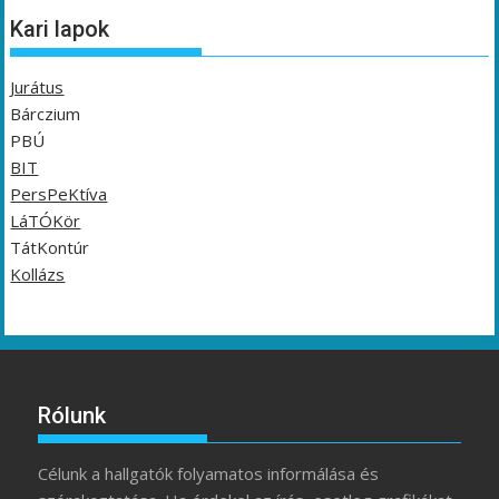
Kari lapok
Jurátus
Bárczium
PBÚ
BIT
PersPeKtíva
LáTÓKör
TátKontúr
Kollázs
Rólunk
Célunk a hallgatók folyamatos informálása és