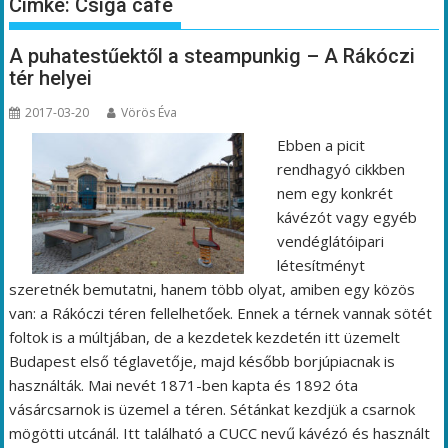
Címke:
Csiga café
A puhatestűektől a steampunkig – A Rákóczi
tér helyei
2017-03-20
Vörös Éva
Ebben a picit
rendhagyó cikkben
nem egy konkrét
kávézót vagy egyéb
vendéglátóipari
létesítményt
szeretnék bemutatni, hanem több olyat, amiben egy közös
van: a Rákóczi téren fellelhetőek. Ennek a térnek vannak sötét
foltok is a múltjában, de a kezdetek kezdetén itt üzemelt
Budapest első téglavetője, majd később borjúpiacnak is
használták. Mai nevét 1871-ben kapta és 1892 óta
vásárcsarnok is üzemel a téren. Sétánkat kezdjük a csarnok
mögötti utcánál. Itt található a CUCC nevű kávézó és használt