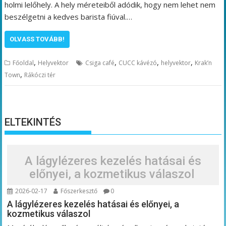
holmi lelőhely. A hely méreteiből adódik, hogy nem lehet nem
beszélgetni a kedves barista fiúval.…
OLVASS TOVÁBB!
,
,
,
,
Főoldal
Helyvektor
Csiga café
CUCC kávézó
helyvektor
Krak’n
,
Town
Rákóczi tér
ELTEKINTÉS
A lágylézeres kezelés hatásai és
előnyei, a kozmetikus válaszol
2026-02-17
Főszerkesztő
0
A lágylézeres kezelés hatásai és előnyei, a
kozmetikus válaszol