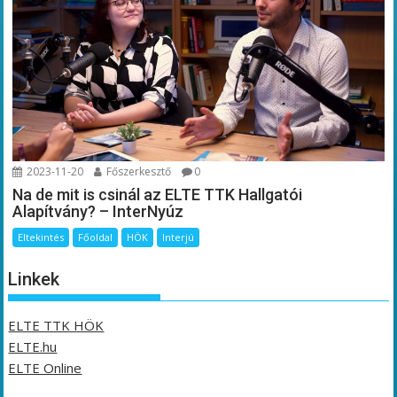
2023-11-20
Főszerkesztő
0
Na de mit is csinál az ELTE TTK Hallgatói
Alapítvány? – InterNyúz
Eltekintés
Főoldal
HÖK
Interjú
Linkek
ELTE TTK HÖK
ELTE.hu
ELTE Online