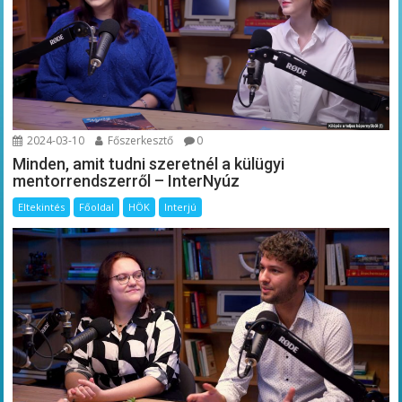
2024-03-10
Főszerkesztő
0
Minden, amit tudni szeretnél a külügyi
mentorrendszerről – InterNyúz
Eltekintés
Főoldal
HÖK
Interjú