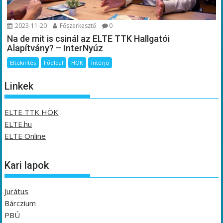
2023-11-20
Főszerkesztő
0
Na de mit is csinál az ELTE TTK Hallgatói
Alapítvány? – InterNyúz
Eltekintés
Főoldal
HÖK
Interjú
Linkek
ELTE TTK HÖK
ELTE.hu
ELTE Online
Kari lapok
Jurátus
Bárczium
PBÚ