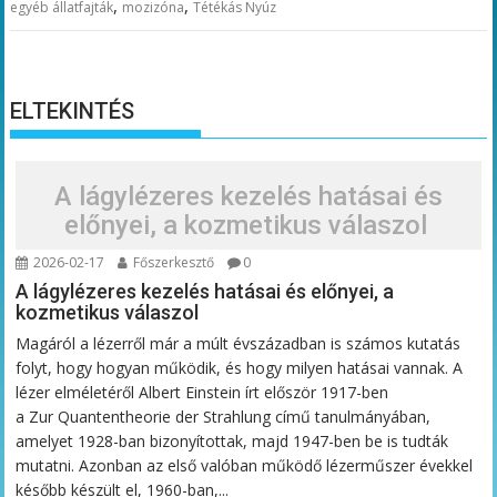
,
,
egyéb állatfajták
mozizóna
Tétékás Nyúz
ELTEKINTÉS
A lágylézeres kezelés hatásai és
előnyei, a kozmetikus válaszol
2026-02-17
Főszerkesztő
0
A lágylézeres kezelés hatásai és előnyei, a
kozmetikus válaszol
Magáról a lézerről már a múlt évszázadban is számos kutatás
folyt, hogy hogyan működik, és hogy milyen hatásai vannak. A
lézer elméletéről Albert Einstein írt először 1917-ben
a Zur Quantentheorie der Strahlung című tanulmányában,
amelyet 1928-ban bizonyítottak, majd 1947-ben be is tudták
mutatni. Azonban az első valóban működő lézerműszer évekkel
később készült el, 1960-ban,...