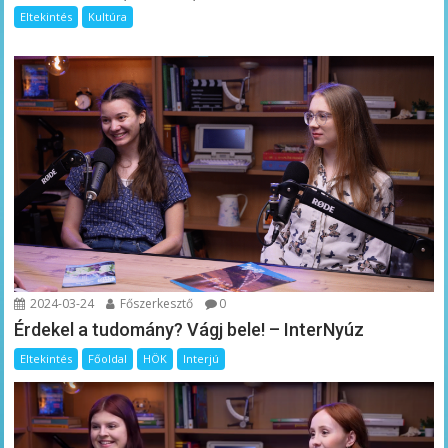
Eltekintés
Kultúra
2024-03-24
Főszerkesztő
0
Érdekel a tudomány? Vágj bele! – InterNyúz
Eltekintés
Főoldal
HÖK
Interjú