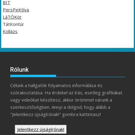
BIT
PersPeKtíva
LáTÓKör
TátKontúr
Kollázs
Rólunk
Célunk a hallgatók folyamatos informálása és
szórakoztatása. Ha érdekel az írás, esetleg grafikákat
vagy videókat készítesz, akkor örömmel várunk a
szerkesztőségben. Annyi a dolgod, hogy alább a
"Jelentkezz újságírónak!" gombra kattintasz!
Jelentkezz újságírónak!