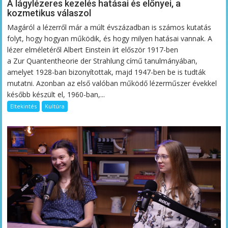
A lágylézeres kezelés hatásai és előnyei, a
kozmetikus válaszol
Magáról a lézerről már a múlt évszázadban is számos kutatás
folyt, hogy hogyan működik, és hogy milyen hatásai vannak. A
lézer elméletéről Albert Einstein írt először 1917-ben
a Zur Quantentheorie der Strahlung című tanulmányában,
amelyet 1928-ban bizonyítottak, majd 1947-ben be is tudták
mutatni. Azonban az első valóban működő lézerműszer évekkel
később készült el, 1960-ban,...
Eltekintés
Kultúra