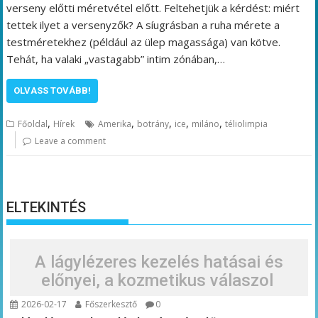
verseny előtti méretvétel előtt. Feltehetjük a kérdést: miért
tettek ilyet a versenyzők? A síugrásban a ruha mérete a
testméretekhez (például az ülep magassága) van kötve.
Tehát, ha valaki „vastagabb” intim zónában,…
OLVASS TOVÁBB!
,
,
,
,
,
Főoldal
Hírek
Amerika
botrány
ice
miláno
téliolimpia
Leave a comment
ELTEKINTÉS
A lágylézeres kezelés hatásai és
előnyei, a kozmetikus válaszol
2026-02-17
Főszerkesztő
0