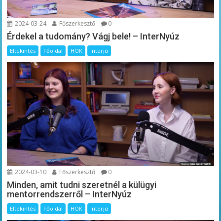
2024-03-24
Főszerkesztő
0
Érdekel a tudomány? Vágj bele! – InterNyúz
Eltekintés
Főoldal
HÖK
Interjú
2024-03-10
Főszerkesztő
0
Minden, amit tudni szeretnél a külügyi
mentorrendszerről – InterNyúz
Eltekintés
Főoldal
HÖK
Interjú