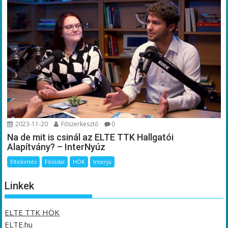
2023-11-20
Főszerkesztő
0
Na de mit is csinál az ELTE TTK Hallgatói
Alapítvány? – InterNyúz
Eltekintés
Főoldal
HÖK
Interjú
Linkek
ELTE TTK HÖK
ELTE.hu