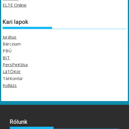
ELTE Online
Kari lapok
Jurátus
Bárczium
PBÚ
BIT
PersPeKtíva
LáTÓKör
TátKontúr
Kollázs
Rólunk