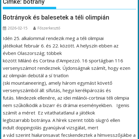
Címke:
botrány
Botrányok és balesetek a téli olimpián
2026-02-15
Főszerkesztő
Idén 25. alkalommal rendezik meg a téli olimpiai
játékokat február 6. és 22. között. A helyszín ebben az
évben Olaszország; többek
között Milánó és Cortina d’Ampezzó. 16 sportágban 116
versenyszámot rendeznek. Újdonságnak számít, hogy ezen
az olimpián debütál a sí triatlon
(ski mountaineering), amely három egymást követő
versenyszámból áll: sífutás, hegyi kerékpározás és
futás. Mindezek ellenére, az idei milánói-cortiniai téli olimpia
nem szűkölködik a bizarr és drámai eseményekben. Igenis
számít a méret Ez vitathatatlanul a játékok
legbizarrabb botránya. A hírek szerint több síugró ellen
indult doppingolás gyanújával vizsgálat, mert
a vád szerint hialuronsavat fecskendeztek a hímvesszőjükbe a