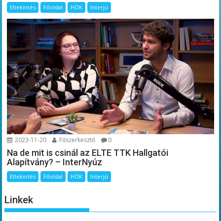
Eltekintés
Főoldal
HÖK
Interjú
2023-11-20
Főszerkesztő
0
Na de mit is csinál az ELTE TTK Hallgatói
Alapítvány? – InterNyúz
Eltekintés
Főoldal
HÖK
Interjú
Linkek