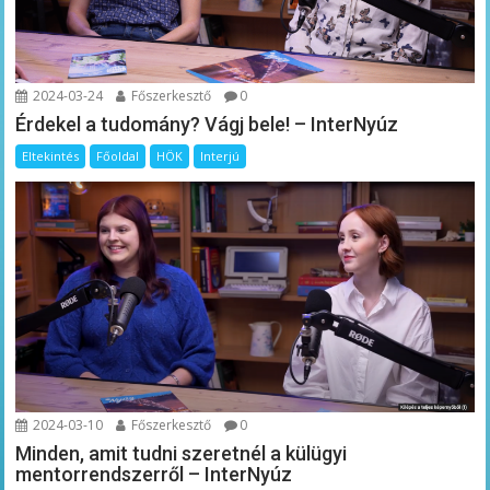
2024-03-24
Főszerkesztő
0
Érdekel a tudomány? Vágj bele! – InterNyúz
Eltekintés
Főoldal
HÖK
Interjú
2024-03-10
Főszerkesztő
0
Minden, amit tudni szeretnél a külügyi
mentorrendszerről – InterNyúz