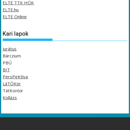
ELTE TTK HÖK
ELTE.hu
ELTE Online
Kari lapok
Jurátus
Bárczium
PBÚ
BIT
PersPeKtíva
LáTÓKör
TátKontúr
Kollázs