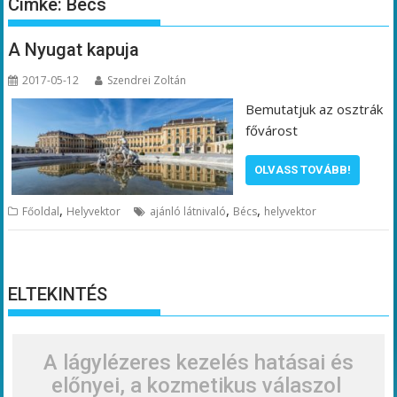
Címke:
Bécs
A Nyugat kapuja
2017-05-12
Szendrei Zoltán
Bemutatjuk az osztrák
fővárost
OLVASS TOVÁBB!
,
,
,
Főoldal
Helyvektor
ajánló látnivaló
Bécs
helyvektor
ELTEKINTÉS
A lágylézeres kezelés hatásai és
előnyei, a kozmetikus válaszol