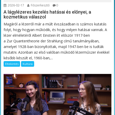
2026-02-17
Főszerkesztő
0
A lágylézeres kezelés hatásai és előnyei, a
kozmetikus válaszol
Magáról a lézerről már a múlt évszázadban is számos kutatás
folyt, hogy hogyan működik, és hogy milyen hatásai vannak. A
lézer elméletéről Albert Einstein írt először 1917-ben
a Zur Quantentheorie der Strahlung című tanulmányában,
amelyet 1928-ban bizonyítottak, majd 1947-ben be is tudták
mutatni. Azonban az első valóban működő lézerműszer évekkel
később készült el, 1960-ban,...
Eltekintés
Kultúra