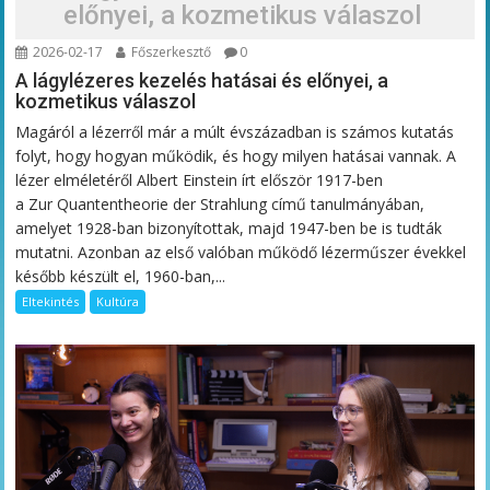
előnyei, a kozmetikus válaszol
2026-02-17
Főszerkesztő
0
A lágylézeres kezelés hatásai és előnyei, a
kozmetikus válaszol
Magáról a lézerről már a múlt évszázadban is számos kutatás
folyt, hogy hogyan működik, és hogy milyen hatásai vannak. A
lézer elméletéről Albert Einstein írt először 1917-ben
a Zur Quantentheorie der Strahlung című tanulmányában,
amelyet 1928-ban bizonyítottak, majd 1947-ben be is tudták
mutatni. Azonban az első valóban működő lézerműszer évekkel
később készült el, 1960-ban,...
Eltekintés
Kultúra