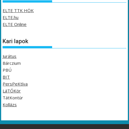
ELTE TTK HÖK
ELTE.hu
ELTE Online
Kari lapok
Jurátus
Bárczium
PBÚ
BIT
PersPeKtíva
LáTÓKör
TátKontúr
Kollázs