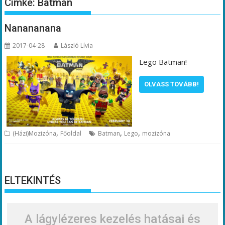
Címke:
Batman
Nanananana
2017-04-28
László Lívia
Lego Batman!
OLVASS TOVÁBB!
,
,
,
(Házi)Mozizóna
Főoldal
Batman
Lego
mozizóna
ELTEKINTÉS
A lágylézeres kezelés hatásai és