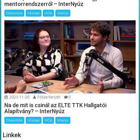
mentorrendszerről – InterNyúz
Eltekintés
Főoldal
HÖK
Interjú
2023-11-20
Főszerkesztő
0
Na de mit is csinál az ELTE TTK Hallgatói
Alapítvány? – InterNyúz
Eltekintés
Főoldal
HÖK
Interjú
Linkek