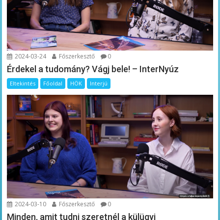
2024-03-24
Főszerkesztő
0
Érdekel a tudomány? Vágj bele! – InterNyúz
Eltekintés
Főoldal
HÖK
Interjú
2024-03-10
Főszerkesztő
0
Minden, amit tudni szeretnél a külügyi