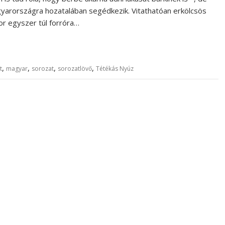
yarországra hozatalában segédkezik. Vitathatóan erkölcsös
r egyszer túl forróra…
,
,
,
,
t
magyar
sorozat
sorozatlövő
Tétékás Nyúz