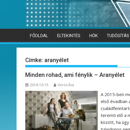
FŐOLDAL
ELTEKINTÉS
HÖK
TUDÓSÍTÁS
Címke:
aranyélet
Minden rohad, ami fénylik – Aranyélet
2016-10-15
Vörös Éva
A 2015-ben me
első évadban a
családfenntart
teremti elő a 
között, ha úgy 
tulajdonos nem