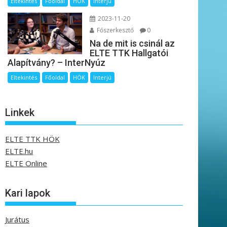
Eltekintés
Főoldal
HÖK
Interjú
2023-11-20
Főszerkesztő
0
Na de mit is csinál az
ELTE TTK Hallgatói
Alapítvány? – InterNyúz
Eltekintés
Főoldal
HÖK
Interjú
Linkek
ELTE TTK HÖK
ELTE.hu
ELTE Online
Kari lapok
Jurátus