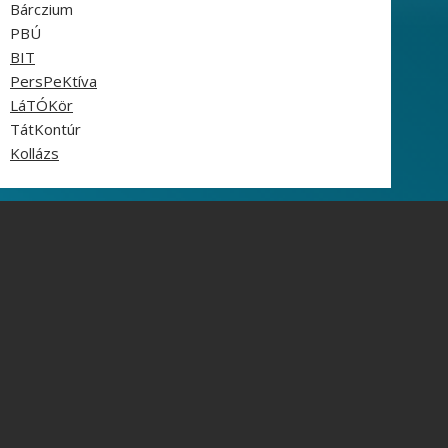
Bárczium
PBÚ
BIT
PersPeKtíva
LáTÓKör
TátKontúr
Kollázs