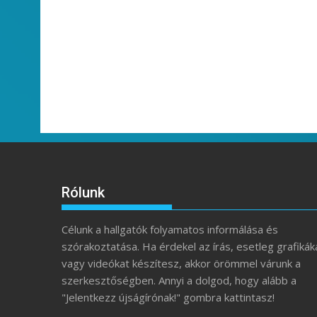
Rólunk
Célunk a hallgatók folyamatos informálása és
szórakoztatása. Ha érdekel az írás, esetleg grafikák
vagy videókat készítesz, akkor örömmel várunk a
szerkesztőségben. Annyi a dolgod, hogy alább a
"Jelentkezz újságírónak!" gombra kattintasz!