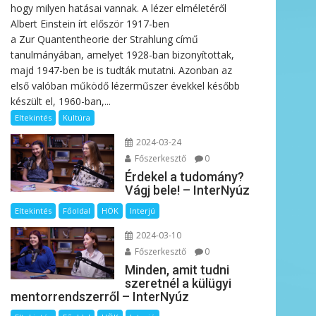
hogy milyen hatásai vannak. A lézer elméletéről
Albert Einstein írt először 1917-ben
a Zur Quantentheorie der Strahlung című
tanulmányában, amelyet 1928-ban bizonyítottak,
majd 1947-ben be is tudták mutatni. Azonban az
első valóban működő lézerműszer évekkel később
készült el, 1960-ban,...
Eltekintés
Kultúra
2024-03-24
Főszerkesztő
0
Érdekel a tudomány?
Vágj bele! – InterNyúz
Eltekintés
Főoldal
HÖK
Interjú
2024-03-10
Főszerkesztő
0
Minden, amit tudni
szeretnél a külügyi
mentorrendszerről – InterNyúz