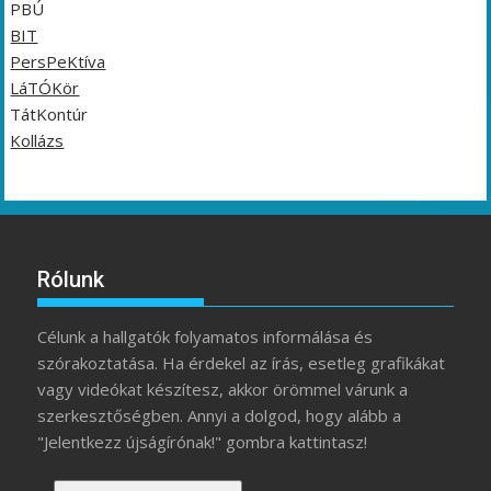
PBÚ
BIT
PersPeKtíva
LáTÓKör
TátKontúr
Kollázs
Rólunk
Célunk a hallgatók folyamatos informálása és
szórakoztatása. Ha érdekel az írás, esetleg grafikákat
vagy videókat készítesz, akkor örömmel várunk a
szerkesztőségben. Annyi a dolgod, hogy alább a
"Jelentkezz újságírónak!" gombra kattintasz!