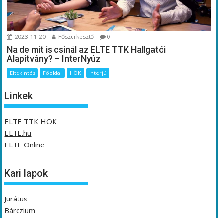
2023-11-20
Főszerkesztő
0
Na de mit is csinál az ELTE TTK Hallgatói
Alapítvány? – InterNyúz
Eltekintés
Főoldal
HÖK
Interjú
Linkek
ELTE TTK HÖK
ELTE.hu
ELTE Online
Kari lapok
Jurátus
Bárczium