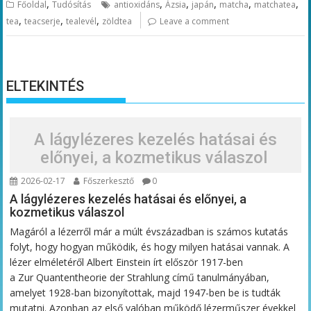
,
,
,
,
,
,
Főoldal
Tudósítás
antioxidáns
Ázsia
japán
matcha
matchatea
,
,
,
tea
teacserje
tealevél
zöldtea
Leave a comment
ELTEKINTÉS
A lágylézeres kezelés hatásai és
előnyei, a kozmetikus válaszol
2026-02-17
Főszerkesztő
0
A lágylézeres kezelés hatásai és előnyei, a
kozmetikus válaszol
Magáról a lézerről már a múlt évszázadban is számos kutatás
folyt, hogy hogyan működik, és hogy milyen hatásai vannak. A
lézer elméletéről Albert Einstein írt először 1917-ben
a Zur Quantentheorie der Strahlung című tanulmányában,
amelyet 1928-ban bizonyítottak, majd 1947-ben be is tudták
mutatni. Azonban az első valóban működő lézerműszer évekkel