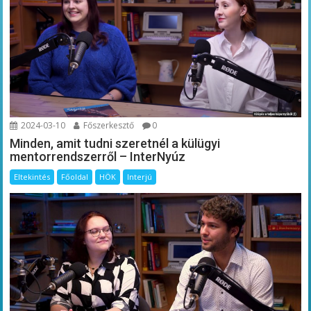
2024-03-10
Főszerkesztő
0
Minden, amit tudni szeretnél a külügyi
mentorrendszerről – InterNyúz
Eltekintés
Főoldal
HÖK
Interjú