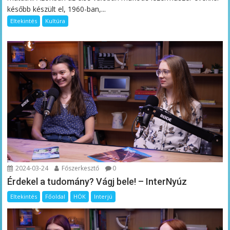
később készült el, 1960-ban,...
Eltekintés
Kultúra
2024-03-24
Főszerkesztő
0
Érdekel a tudomány? Vágj bele! – InterNyúz
Eltekintés
Főoldal
HÖK
Interjú