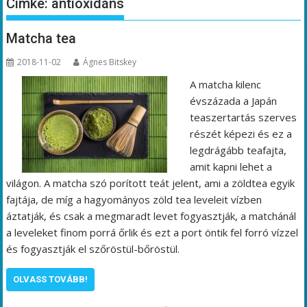
Címke:
antioxidáns
Matcha tea
2018-11-02
Ágnes Bitskey
A matcha kilenc
évszázada a Japán
teaszertartás szerves
részét képezi és ez a
legdrágább teafajta,
amit kapni lehet a
világon. A matcha szó porított teát jelent, ami a zöldtea egyik
fajtája, de míg a hagyományos zöld tea leveleit vízben
áztatják, és csak a megmaradt levet fogyasztják, a matchánál
a leveleket finom porrá őrlik és ezt a port öntik fel forró vízzel
és fogyasztják el szőröstül-bőröstül.
OLVASS TOVÁBB!