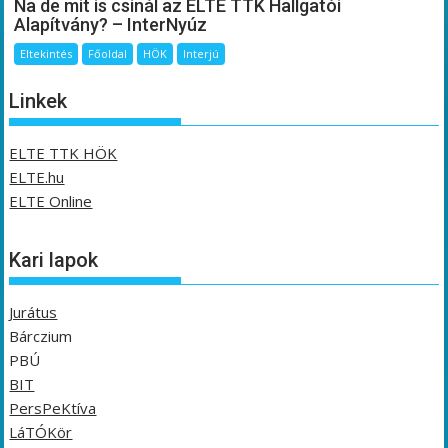
Na de mit is csinál az ELTE TTK Hallgatói
Alapítvány? – InterNyúz
Eltekintés
Főoldal
HÖK
Interjú
Linkek
ELTE TTK HÖK
ELTE.hu
ELTE Online
Kari lapok
Jurátus
Bárczium
PBÚ
BIT
PersPeKtíva
LáTÓKör