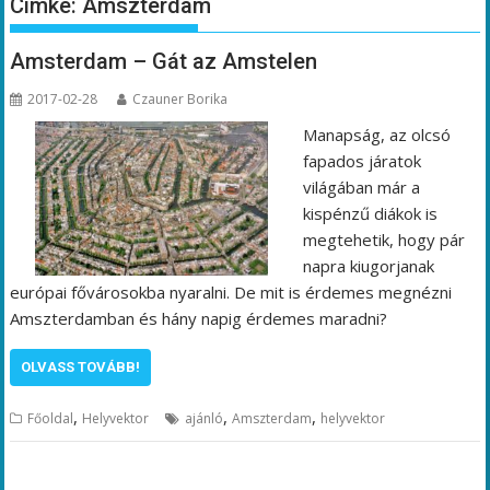
Címke:
Amszterdam
Amsterdam – Gát az Amstelen
2017-02-28
Czauner Borika
Manapság, az olcsó
fapados járatok
világában már a
kispénzű diákok is
megtehetik, hogy pár
napra kiugorjanak
európai fővárosokba nyaralni. De mit is érdemes megnézni
Amszterdamban és hány napig érdemes maradni?
OLVASS TOVÁBB!
,
,
,
Főoldal
Helyvektor
ajánló
Amszterdam
helyvektor