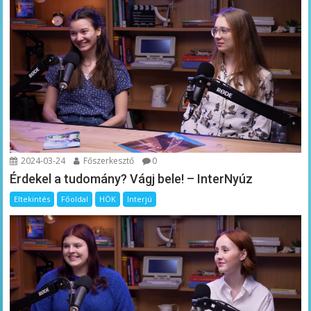
2024-03-24
Főszerkesztő
0
Érdekel a tudomány? Vágj bele! – InterNyúz
Eltekintés
Főoldal
HÖK
Interjú