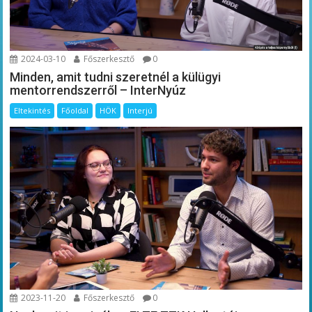
2024-03-10
Főszerkesztő
0
Minden, amit tudni szeretnél a külügyi
mentorrendszerről – InterNyúz
Eltekintés
Főoldal
HÖK
Interjú
2023-11-20
Főszerkesztő
0