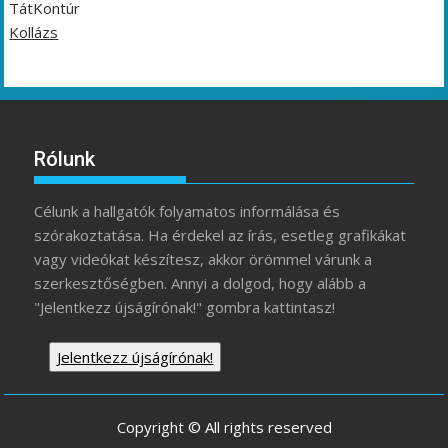
TátKontúr
Kollázs
Rólunk
Célunk a hallgatók folyamatos informálása és
szórakoztatása. Ha érdekel az írás, esetleg grafikákat
vagy videókat készítesz, akkor örömmel várunk a
szerkesztőségben. Annyi a dolgod, hogy alább a
"Jelentkezz újságírónak!" gombra kattintasz!
Jelentkezz újságírónak!
Copyright © All rights reserved