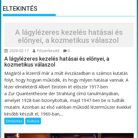
ELTEKINTÉS
A lágylézeres kezelés hatásai és
előnyei, a kozmetikus válaszol
2026-02-17
Főszerkesztő
0
A lágylézeres kezelés hatásai és előnyei, a
kozmetikus válaszol
Magáról a lézerről már a múlt évszázadban is számos kutatás
folyt, hogy hogyan működik, és hogy milyen hatásai vannak. A
lézer elméletéről Albert Einstein írt először 1917-ben
a Zur Quantentheorie der Strahlung című tanulmányában,
amelyet 1928-ban bizonyítottak, majd 1947-ben be is tudták
mutatni. Azonban az első valóban működő lézerműszer évekkel
később készült el, 1960-ban,...
Eltekintés
Kultúra