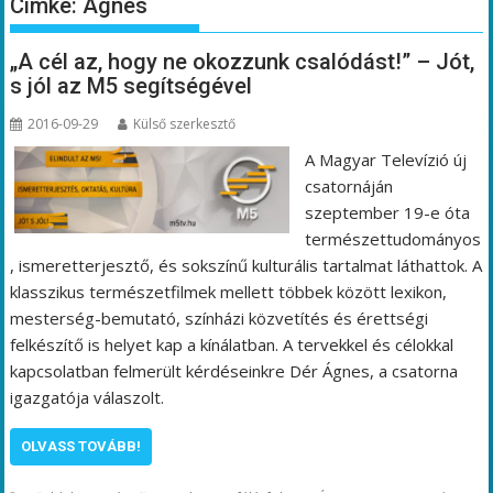
Címke:
Ágnes
„A cél az, hogy ne okozzunk csalódást!” – Jót,
s jól az M5 segítségével
2016-09-29
Külső szerkesztő
A Magyar Televízió új
csatornáján
szeptember 19-e óta
természettudományos
, ismeretterjesztő, és sokszínű kulturális tartalmat láthattok. A
klasszikus természetfilmek mellett többek között lexikon,
mesterség-bemutató, színházi közvetítés és érettségi
felkészítő is helyet kap a kínálatban. A tervekkel és célokkal
kapcsolatban felmerült kérdéseinkre Dér Ágnes, a csatorna
igazgatója válaszolt.
OLVASS TOVÁBB!