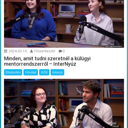
2024-03-10
Főszerkesztő
0
Minden, amit tudni szeretnél a külügyi
mentorrendszerről – InterNyúz
Eltekintés
Főoldal
HÖK
Interjú