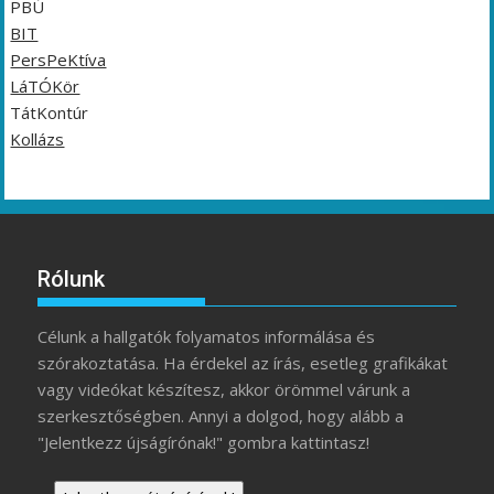
PBÚ
BIT
PersPeKtíva
LáTÓKör
TátKontúr
Kollázs
Rólunk
Célunk a hallgatók folyamatos informálása és
szórakoztatása. Ha érdekel az írás, esetleg grafikákat
vagy videókat készítesz, akkor örömmel várunk a
szerkesztőségben. Annyi a dolgod, hogy alább a
"Jelentkezz újságírónak!" gombra kattintasz!