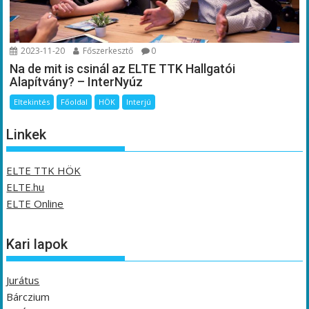
2023-11-20
Főszerkesztő
0
Na de mit is csinál az ELTE TTK Hallgatói
Alapítvány? – InterNyúz
Eltekintés
Főoldal
HÖK
Interjú
Linkek
ELTE TTK HÖK
ELTE.hu
ELTE Online
Kari lapok
Jurátus
Bárczium