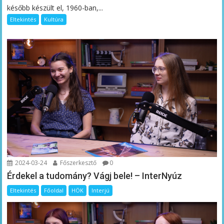
később készült el, 1960-ban,...
Eltekintés
Kultúra
2024-03-24
Főszerkesztő
0
Érdekel a tudomány? Vágj bele! – InterNyúz
Eltekintés
Főoldal
HÖK
Interjú