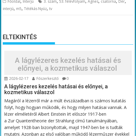
,
,
,
,
,
,
Főoldal
Interjú
3. szám
53. félévfolyam
Ágnes
csatorna
Dér
,
,
,
interjú
m5
Tétékás Nyúz
tv
ELTEKINTÉS
A lágylézeres kezelés hatásai és
előnyei, a kozmetikus válaszol
2026-02-17
Főszerkesztő
0
A lágylézeres kezelés hatásai és előnyei, a
kozmetikus válaszol
Magáról a lézerről már a múlt évszázadban is számos kutatás
folyt, hogy hogyan működik, és hogy milyen hatásai vannak. A
lézer elméletéről Albert Einstein írt először 1917-ben
a Zur Quantentheorie der Strahlung című tanulmányában,
amelyet 1928-ban bizonyítottak, majd 1947-ben be is tudták
mutatni. Azonban az első valóban működő lézerműszer évekkel