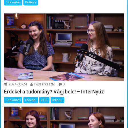
Eltekintés
Kultúra
2024-03-24
Főszerkesztő
0
Érdekel a tudomány? Vágj bele! – InterNyúz
Eltekintés
Főoldal
HÖK
Interjú