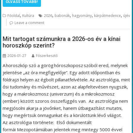
OLVASS TOVÁBB!
,
,
,
,
,
Főoldal
Kultúra
2026
babonák
hagyomány
kárpátmedence
újév
Leave a comment
Mit tartogat számunkra a 2026-os év a kínai
horoszkóp szerint?
2026-01-27
Főszerkesztő
A horoszkóp szó a görög hóroszkoposz szóból ered, melynek
jelentése „az óra megfigyelője”. Egy adott időpontban és
földrajzi helyen az égbolt pillanatfelvétele. Az asztrológia, mint
ősi tudomány és művészet, azon az alapfeltevésen nyugszik,
hogy a makrokozmosz (univerzum) és a mikrokozmosz
(ember) között szoros összefüggés van. Az asztrológia nem
megjósolni akarja a jövőnket, hanem útbaigazítást mutatni,
hogy megértsük önmagunkat és a körülöttünk lévő világot.
Az asztrológia története: Első dokumentált
formái Mezopotámiában jelentek meg mintegy 5000 évvel