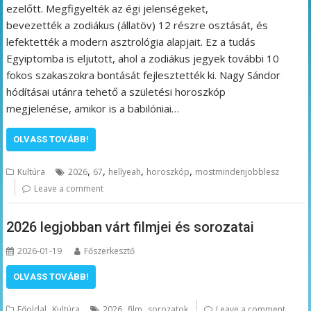
ezelőtt. Megfigyelték az égi jelenségeket,
bevezették a zodiákus (állatöv) 12 részre osztását, és
lefektették a modern asztrológia alapjait. Ez a tudás
Egyiptomba is eljutott, ahol a zodiákus jegyek további 10
fokos szakaszokra bontását fejlesztették ki. Nagy Sándor
hódításai utánra tehető a születési horoszkóp
megjelenése, amikor is a babilóniai…
OLVASS TOVÁBB!
,
,
,
,
Kultúra
2026
67
hellyeah
horoszkóp
mostmindenjobblesz
Leave a comment
2026 legjobban várt filmjei és sorozatai
2026-01-19
Főszerkesztő
OLVASS TOVÁBB!
,
,
,
Főoldal
Kultúra
2026
film
sorozatok
Leave a comment