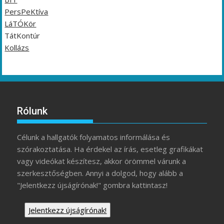
PersPeKtíva
LáTÓKör
TátKontúr
Kollázs
Rólunk
Célunk a hallgatók folyamatos informálása és
szórakoztatása. Ha érdekel az írás, esetleg grafikákat
vagy videókat készítesz, akkor örömmel várunk a
szerkesztőségben. Annyi a dolgod, hogy alább a
"Jelentkezz újságírónak!" gombra kattintasz!
Jelentkezz újságírónak!