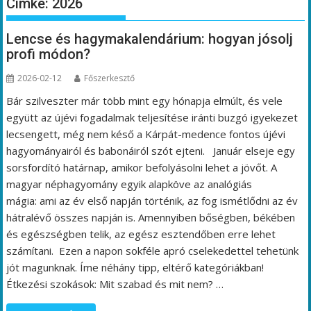
Címke:
2026
Lencse és hagymakalendárium: hogyan jósolj
profi módon?
2026-02-12
Főszerkesztő
Bár szilveszter már több mint egy hónapja elmúlt, és vele
együtt az újévi fogadalmak teljesítése iránti buzgó igyekezet
lecsengett, még nem késő a Kárpát-medence fontos újévi
hagyományairól és babonáiról szót ejteni. Január elseje egy
sorsfordító határnap, amikor befolyásolni lehet a jövőt. A
magyar néphagyomány egyik alapköve az analógiás
mágia: ami az év első napján történik, az fog ismétlődni az év
hátralévő összes napján is. Amennyiben bőségben, békében
és egészségben telik, az egész esztendőben erre lehet
számítani. Ezen a napon sokféle apró cselekedettel tehetünk
jót magunknak. Íme néhány tipp, eltérő kategóriákban!
Étkezési szokások: Mit szabad és mit nem? …