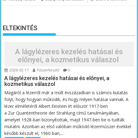
ELTEKINTÉS
A lágylézeres kezelés hatásai és
előnyei, a kozmetikus válaszol
2026-02-17
Főszerkesztő
0
A lágylézeres kezelés hatásai és előnyei, a
kozmetikus válaszol
Magáról a lézerről már a múlt évszázadban is számos kutatás
folyt, hogy hogyan működik, és hogy milyen hatásai vannak. A
lézer elméletéről Albert Einstein írt először 1917-ben
a Zur Quantentheorie der Strahlung című tanulmányában,
amelyet 1928-ban bizonyítottak, majd 1947-ben be is tudták
mutatni. Azonban az első valóban működő lézerműszer évekkel
később készült el, 1960-ban,...