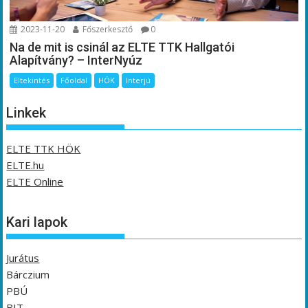
2023-11-20
Főszerkesztő
0
Na de mit is csinál az ELTE TTK Hallgatói
Alapítvány? – InterNyúz
Eltekintés
Főoldal
HÖK
Interjú
Linkek
ELTE TTK HÖK
ELTE.hu
ELTE Online
Kari lapok
Jurátus
Bárczium
PBÚ
BIT