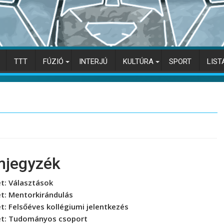
TTT
FÚZIÓ
INTERJÚ
KULTÚRA
SPORT
LIST
mjegyzék
et:
Választások
et:
Mentorkirándulás
et:
Felsőéves kollégiumi jelentkezés
et:
Tudományos csoport