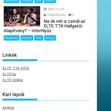
Eltekintés
Főoldal
HÖK
Interjú
2023-11-20
Főszerkesztő
0
Na de mit is csinál az
ELTE TTK Hallgatói
Alapítvány? – InterNyúz
Eltekintés
Főoldal
HÖK
Interjú
Linkek
ELTE TTK HÖK
ELTE.hu
ELTE Online
Kari lapok
Jurátus