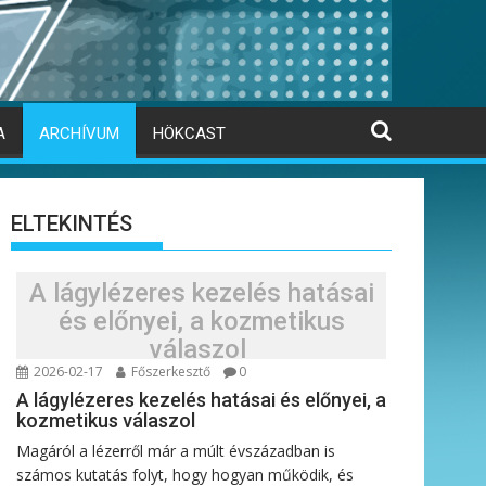
A
ARCHÍVUM
HÖKCAST
ELTEKINTÉS
A lágylézeres kezelés hatásai
és előnyei, a kozmetikus
válaszol
2026-02-17
Főszerkesztő
0
A lágylézeres kezelés hatásai és előnyei, a
kozmetikus válaszol
Magáról a lézerről már a múlt évszázadban is
számos kutatás folyt, hogy hogyan működik, és