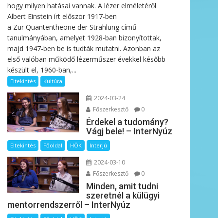
hogy milyen hatásai vannak. A lézer elméletéről
Albert Einstein írt először 1917-ben
a Zur Quantentheorie der Strahlung című
tanulmányában, amelyet 1928-ban bizonyítottak,
majd 1947-ben be is tudták mutatni. Azonban az
első valóban működő lézerműszer évekkel később
készült el, 1960-ban,...
Eltekintés
Kultúra
2024-03-24
Főszerkesztő
0
Érdekel a tudomány?
Vágj bele! – InterNyúz
Eltekintés
Főoldal
HÖK
Interjú
2024-03-10
Főszerkesztő
0
Minden, amit tudni
szeretnél a külügyi
mentorrendszerről – InterNyúz