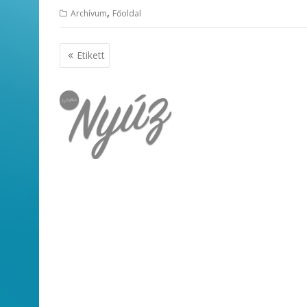
,
Archívum
Főoldal
Bejegyzés
Etikett
navigáció