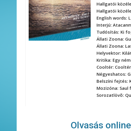
Hallgatói közél
Hallgatói közél
English words:
L
Interjú:
Atacanma
Tudósítás:
Ki f
Állati Zoona:
Gu
Állati Zoona:
La
Helyvektor:
Kilá
Kritika:
Egy ném
Cooltér:
Cooltér
Négyeshatos:
G
Belszíni fejtés:
Mozizóna:
Saul 
Sorozatlövõ:
Qu
Olvasás onlin