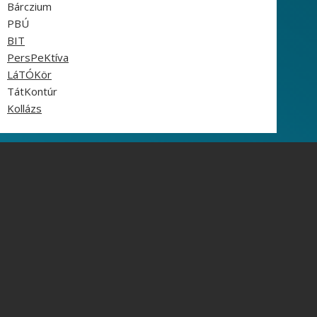
Bárczium
PBÚ
BIT
PersPeKtíva
LáTÓKör
TátKontúr
Kollázs