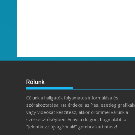
Rólunk
Célunk a hallgatók folyamatos informálása és
szórakoztatása. Ha érdekel az írás, esetleg grafikák
vagy videókat készítesz, akkor örömmel várunk a
szerkesztőségben. Annyi a dolgod, hogy alább a
"Jelentkezz újságírónak!" gombra kattintasz!