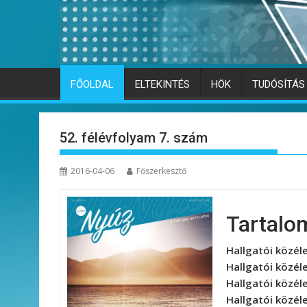
FŐOLDAL
ELTEKINTÉS
HÖK
TUDÓSÍTÁS
52. félévfolyam 7. szám
2016-04-06
Főszerkesztő
Tartalo
Hallgatói közél
Hallgatói közél
Hallgatói közél
Hallgatói közél