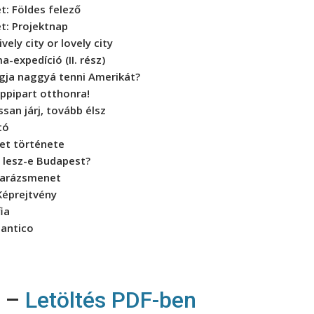
et:
Földes felező
et:
Projektnap
ively city or lovely city
-expedíció (II. rész)
ogja naggyá tenni Amerikát?
ppipart otthonra!
ssan járj, tovább élsz
tó
et története
 lesz-e Budapest?
arázsmenet
Képrejtvény
fia
antico
e
–
Letöltés PDF-ben