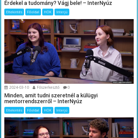
Érdekel a tudomány? Vágj bele! – InterNyúz
Eltekintés
Főoldal
HÖK
Interjú
2024-03-10
Főszerkesztő
0
Minden, amit tudni szeretnél a külügyi
mentorrendszerről – InterNyúz
Eltekintés
Főoldal
HÖK
Interjú