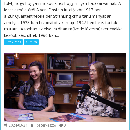
folyt, hogy hogyan működik, és hogy milyen hatásai vannak. A
lézer elméletéről Albert Einstein írt először 1917-ben
a Zur Quantentheorie der Strahlung című tanulmányában,
amelyet 1928-ban bizonyítottak, majd 1947-ben be is tudták
mutatni. Azonban az első valóban működő lézerműszer évekkel
később készült el, 1960-ban,...
Eltekintés
Kultúra
2024-03-24
Főszerkesztő
0