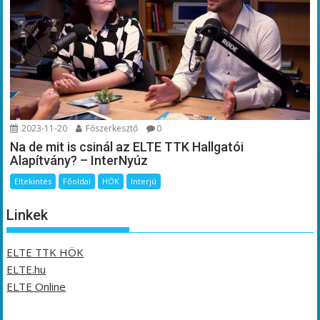
2023-11-20
Főszerkesztő
0
Na de mit is csinál az ELTE TTK Hallgatói
Alapítvány? – InterNyúz
Eltekintés
Főoldal
HÖK
Interjú
Linkek
ELTE TTK HÖK
ELTE.hu
ELTE Online