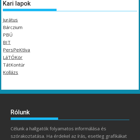
Kari lapok
Jurátus
Bárczium
PBÚ
BIT
PersPeKtíva
LáTÓKör
TátKontúr
Kollázs
Rólunk
Célunk a hallgatók folyamatos informálása és
szórakoztatása. Ha érdekel az írás, esetleg grafikákat