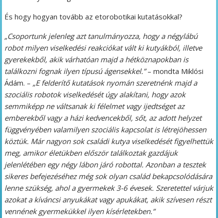
És hogy hogyan tovább az etorobotikai kutatásokkal?
„Csoportunk jelenleg azt tanulmányozza, hogy a négylábú
robot milyen viselkedési reakciókat vált ki kutyákból, illetve
gyerekekből, akik várhatóan majd a hétköznapokban is
találkozni fognak ilyen típusú ágensekkel.”
– mondta Miklósi
Ádám. –
„E felderítő kutatások nyomán szeretnénk majd a
szociális robotok viselkedését úgy alakítani, hogy azok
semmiképp ne váltsanak ki félelmet vagy ijedtséget az
emberekből vagy a házi kedvencekből, sőt, az adott helyzet
függvényében valamilyen szociális kapcsolat is létrejöhessen
köztük. Már nagyon sok családi kutya viselkedését figyelhettük
meg, amikor életükben először találkoztak gazdájuk
jelenlétében egy négy lábon járó robottal. Azonban a tesztek
sikeres befejezéséhez még sok olyan család bekapcsolódására
lenne szükség, ahol a gyermekek 3-6 évesek. Szeretettel várjuk
azokat a kíváncsi anyukákat vagy apukákat, akik szívesen részt
vennének gyermekükkel ilyen kísérletekben.”