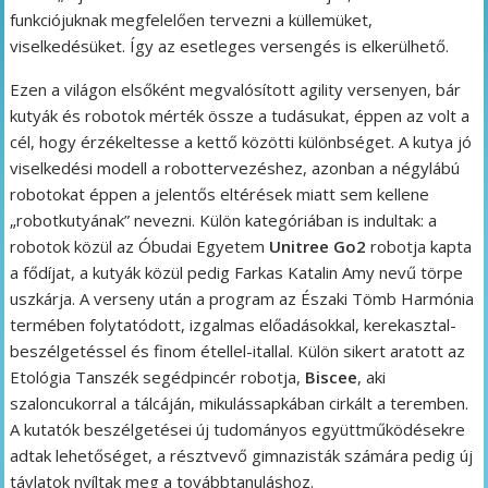
funkciójuknak megfelelően tervezni a küllemüket,
viselkedésüket. Így az esetleges versengés is elkerülhető.
Ezen a világon elsőként megvalósított agility versenyen, bár
kutyák és robotok mérték össze a tudásukat, éppen az volt a
cél, hogy érzékeltesse a kettő közötti különbséget. A kutya jó
viselkedési modell a robottervezéshez, azonban a négylábú
robotokat éppen a jelentős eltérések miatt sem kellene
„robotkutyának” nevezni. Külön kategóriában is indultak: a
robotok közül az Óbudai Egyetem
Unitree Go2
robotja kapta
a fődíjat, a kutyák közül pedig Farkas Katalin Amy nevű törpe
uszkárja. A verseny után a program az Északi Tömb Harmónia
termében folytatódott, izgalmas előadásokkal, kerekasztal-
beszélgetéssel és finom étellel-itallal. Külön sikert aratott az
Etológia Tanszék segédpincér robotja,
Biscee
, aki
szaloncukorral a tálcáján, mikulássapkában cirkált a teremben.
A kutatók beszélgetései új tudományos együttműködésekre
adtak lehetőséget, a résztvevő gimnazisták számára pedig új
távlatok nyíltak meg a továbbtanuláshoz.