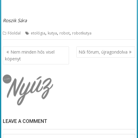
Roszik Sára
,
,
,
Főoldal
etológia
kutya
robot
robotkutya
Bejegyzés
Nem minden hős visel
Női fórum, újragondolva
navigáció
köpenyt
LEAVE A COMMENT