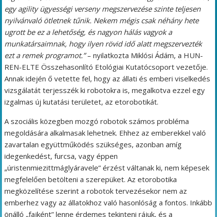
egy agility ügyességi verseny megszervezése szinte teljesen
nyilvánvaló ötletnek tűnik. Nekem mégis csak néhány hete
ugrott be ez a lehetőség, és nagyon hálás vagyok a
munkatársaimnak, hogy ilyen rövid idő alatt megszervezték
ezt a remek programot.”
– nyilatkozta Miklósi Ádám, a HUN-
REN-ELTE Összehasonlító Etológiai Kutatócsoport vezetője.
Annak idején ő vetette fel, hogy az állati és emberi viselkedés
vizsgálatát terjesszék ki robotokra is, megalkotva ezzel egy
izgalmas új kutatási területet, az etorobotikát.
A szociális közegben mozgó robotok számos probléma
megoldására alkalmasak lehetnek. Ehhez az emberekkel való
zavartalan együttműködés szükséges, azonban amíg
idegenkedést, furcsa, vagy éppen
„úristenmiezittmáglyáravele” érzést váltanak ki, nem képesek
megfelelően betölteni a szerepüket. Az etorobotika
megközelítése szerint a robotok tervezésekor nem az
emberhez vagy az állatokhoz való hasonlóság
a fontos. Inkább
önálló „fajként” lenne érdemes tekinteni rájuk, és a