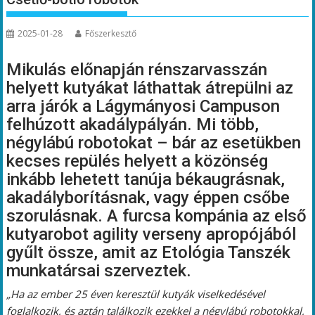
2025-01-28
Főszerkesztő
Mikulás előnapján rénszarvasszán
helyett kutyákat láthattak átrepülni az
arra járók a Lágymányosi Campuson
felhúzott akadálypályán. Mi több,
négylábú robotokat – bár az esetükben
kecses repülés helyett a közönség
inkább lehetett tanúja békaugrásnak,
akadályborításnak, vagy éppen csőbe
szorulásnak. A furcsa kompánia az első
kutyarobot agility verseny apropójából
gyűlt össze, amit az Etológia Tanszék
munkatársai szerveztek.
„Ha az ember 25 éven keresztül kutyák viselkedésével
foglalkozik, és aztán találkozik ezekkel a négylábú robotokkal,