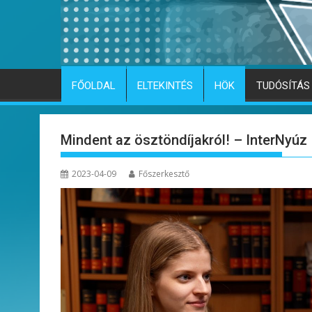
FŐOLDAL
ELTEKINTÉS
HÖK
TUDÓSÍTÁS
Mindent az ösztöndíjakról! – InterNyúz
2023-04-09
Főszerkesztő