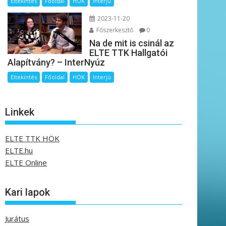
Eltekintés
Főoldal
HÖK
Interjú
2023-11-20
Főszerkesztő
0
Na de mit is csinál az
ELTE TTK Hallgatói
Alapítvány? – InterNyúz
Eltekintés
Főoldal
HÖK
Interjú
Linkek
ELTE TTK HÖK
ELTE.hu
ELTE Online
Kari lapok
Jurátus