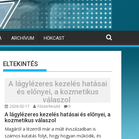
A
ARCHÍVUM
HÖKCAST
ELTEKINTÉS
A lágylézeres kezelés hatásai
és előnyei, a kozmetikus
válaszol
2026-02-17
Főszerkesztő
0
A lágylézeres kezelés hatásai és előnyei, a
kozmetikus válaszol
Magáról a lézerről már a múlt évszázadban is
számos kutatás folyt, hogy hogyan működik, és