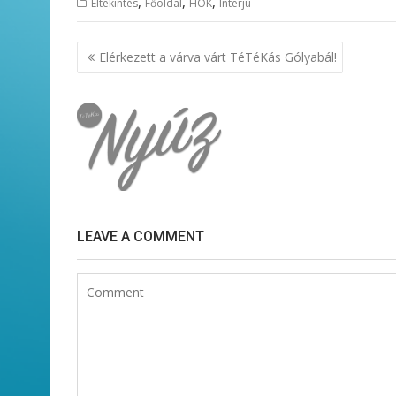
,
,
,
Eltekintés
Főoldal
HÖK
Interjú
Bejegyzés
Elérkezett a várva várt TéTéKás Gólyabál!
navigáció
LEAVE A COMMENT