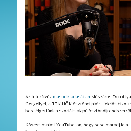
Az InterNyúz
második adásában
Mészáros Dorottyáv
Gergellyel, a TTK HÖK ösztöndíjakért felelős bizott
beszélgettünk a szociális alapú ösztöndíjrendszerrő
Kövess minket YouTube-on, hogy sose maradj le az 