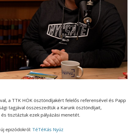
al, a TTK HÖK ösztöndíjakért felelős referensével és Papp
sági tagjával összeszedtük a Karunk ösztöndíjait,
l és tisztáztuk ezek pályázási menetét.
új epizódokról:
TéTéKás Nyúz