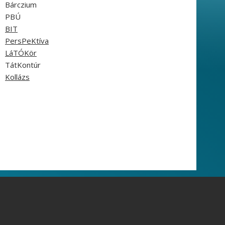
Bárczium
PBÚ
BIT
PersPeKtíva
LáTÓKör
TátKontúr
Kollázs