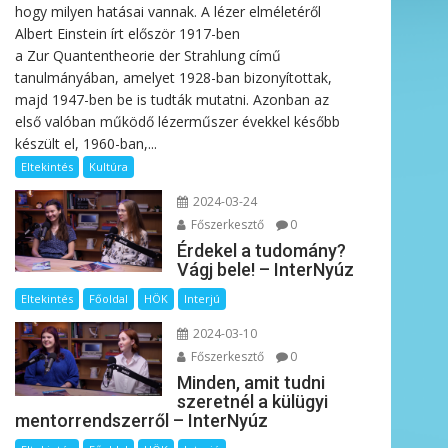
hogy milyen hatásai vannak. A lézer elméletéről
Albert Einstein írt először 1917-ben
a Zur Quantentheorie der Strahlung című
tanulmányában, amelyet 1928-ban bizonyítottak,
majd 1947-ben be is tudták mutatni. Azonban az
első valóban működő lézerműszer évekkel később
készült el, 1960-ban,...
Eltekintés
Kultúra
2024-03-24
Főszerkesztő
0
Érdekel a tudomány?
Vágj bele! – InterNyúz
Eltekintés
Főoldal
HÖK
Interjú
2024-03-10
Főszerkesztő
0
Minden, amit tudni
szeretnél a külügyi
mentorrendszerről – InterNyúz