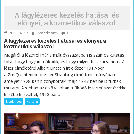
A lágylézeres kezelés hatásai és
előnyei, a kozmetikus válaszol
2026-02-17
Főszerkesztő
0
A lágylézeres kezelés hatásai és előnyei, a
kozmetikus válaszol
Magáról a lézerről már a múlt évszázadban is számos kutatás
folyt, hogy hogyan működik, és hogy milyen hatásai vannak. A
lézer elméletéről Albert Einstein írt először 1917-ben
a Zur Quantentheorie der Strahlung című tanulmányában,
amelyet 1928-ban bizonyítottak, majd 1947-ben be is tudták
mutatni. Azonban az első valóban működő lézerműszer évekkel
később készült el, 1960-ban,...
Eltekintés
Kultúra