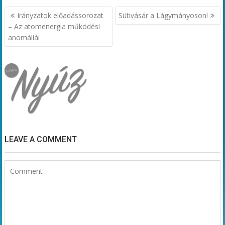
Bejegyzés
Irányzatok előadássorozat
Sütivásár a Lágymányoson!
navigáció
– Az atomenergia működési
anomáliái
LEAVE A COMMENT