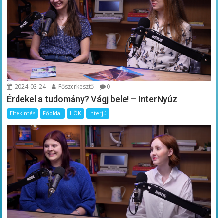
2024-03-24
Főszerkesztő
0
Érdekel a tudomány? Vágj bele! – InterNyúz
Eltekintés
Főoldal
HÖK
Interjú