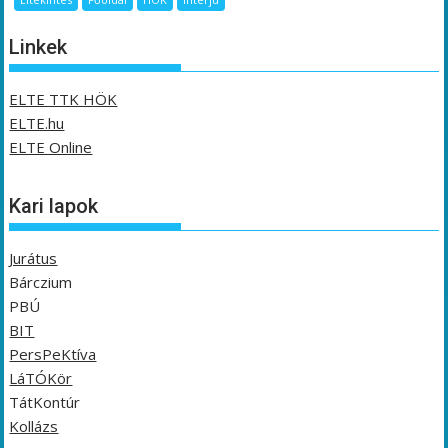
Linkek
ELTE TTK HÖK
ELTE.hu
ELTE Online
Kari lapok
Jurátus
Bárczium
PBÚ
BIT
PersPeKtíva
LáTÓKör
TátKontúr
Kollázs