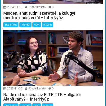
2024-03-10
Főszerkesztő
0
Minden, amit tudni szeretnél a külügyi
mentorrendszerről – InterNyúz
Eltekintés
Főoldal
HÖK
Interjú
2023-11-20
Főszerkesztő
0
Na de mit is csinál az ELTE TTK Hallgatói
Alapítvány? – InterNyúz
Eltekintés
Főoldal
HÖK
Interjú