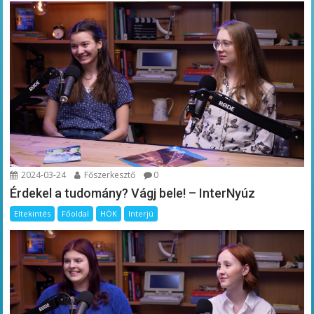
2024-03-24
Főszerkesztő
0
Érdekel a tudomány? Vágj bele! – InterNyúz
Eltekintés
Főoldal
HÖK
Interjú