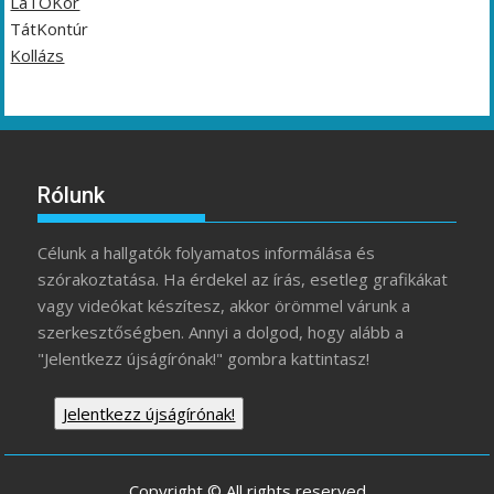
LáTÓKör
TátKontúr
Kollázs
Rólunk
Célunk a hallgatók folyamatos informálása és
szórakoztatása. Ha érdekel az írás, esetleg grafikákat
vagy videókat készítesz, akkor örömmel várunk a
szerkesztőségben. Annyi a dolgod, hogy alább a
"Jelentkezz újságírónak!" gombra kattintasz!
Jelentkezz újságírónak!
Copyright © All rights reserved