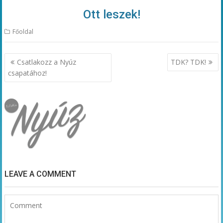
Ott leszek!
Főoldal
Bejegyzés
Csatlakozz a Nyúz
TDK? TDK!
navigáció
csapatához!
LEAVE A COMMENT