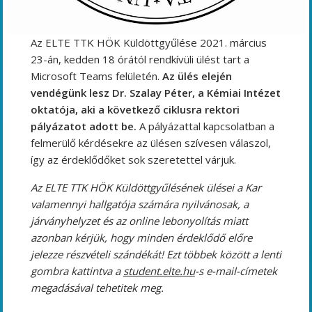
Az ELTE TTK HÖK Küldöttgyűlése 2021. március
23-án, kedden 18 órától rendkívüli ülést tart a
Microsoft Teams felületén.
Az ülés elején
vendégünk lesz Dr. Szalay Péter, a Kémiai Intézet
oktatója, aki a következő ciklusra rektori
pályázatot adott be.
A pályázattal kapcsolatban a
felmerülő kérdésekre az ülésen szívesen válaszol,
így az érdeklődőket sok szeretettel várjuk.
Az ELTE TTK HÖK Küldöttgyűlésének ülései a Kar
valamennyi hallgatója számára nyilvánosak, a
járványhelyzet és az online lebonyolítás miatt
azonban kérjük, hogy minden érdeklődő előre
jelezze részvételi szándékát! Ezt többek között a lenti
gombra kattintva a
student.elte.hu
-s e-mail-címetek
megadásával tehetitek meg.