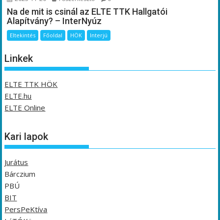
Na de mit is csinál az ELTE TTK Hallgatói
Alapítvány? – InterNyúz
Eltekintés
Főoldal
HÖK
Interjú
Linkek
ELTE TTK HÖK
ELTE.hu
ELTE Online
Kari lapok
Jurátus
Bárczium
PBÚ
BIT
PersPeKtíva