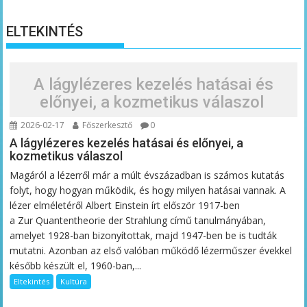
ELTEKINTÉS
A lágylézeres kezelés hatásai és
előnyei, a kozmetikus válaszol
2026-02-17
Főszerkesztő
0
A lágylézeres kezelés hatásai és előnyei, a
kozmetikus válaszol
Magáról a lézerről már a múlt évszázadban is számos kutatás
folyt, hogy hogyan működik, és hogy milyen hatásai vannak. A
lézer elméletéről Albert Einstein írt először 1917-ben
a Zur Quantentheorie der Strahlung című tanulmányában,
amelyet 1928-ban bizonyítottak, majd 1947-ben be is tudták
mutatni. Azonban az első valóban működő lézerműszer évekkel
később készült el, 1960-ban,...
Eltekintés
Kultúra