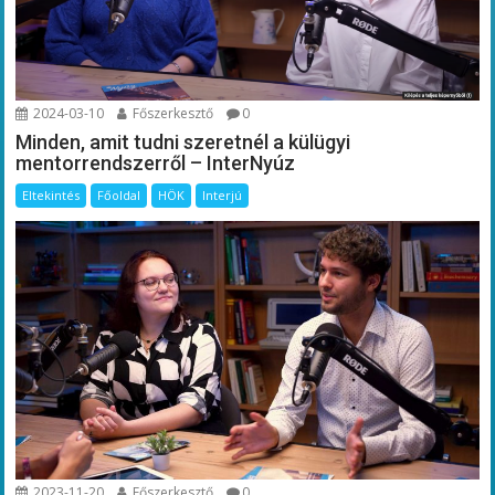
2024-03-10
Főszerkesztő
0
Minden, amit tudni szeretnél a külügyi
mentorrendszerről – InterNyúz
Eltekintés
Főoldal
HÖK
Interjú
2023-11-20
Főszerkesztő
0